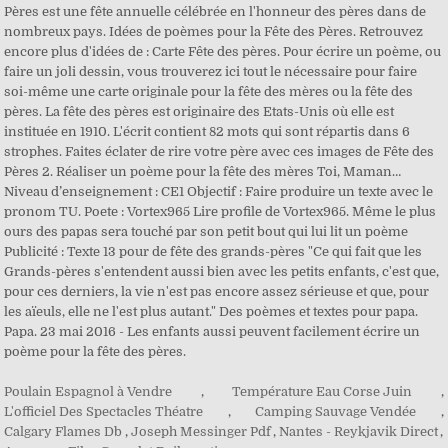
Pères est une fête annuelle célébrée en l'honneur des pères dans de
nombreux pays. Idées de poèmes pour la Fête des Pères. Retrouvez
encore plus d'idées de : Carte Fête des pères. Pour écrire un poème, ou
faire un joli dessin, vous trouverez ici tout le nécessaire pour faire
soi-même une carte originale pour la fête des mères ou la fête des
pères. La fête des pères est originaire des Etats-Unis où elle est
instituée en 1910. L'écrit contient 82 mots qui sont répartis dans 6
strophes. Faites éclater de rire votre père avec ces images de Fête des
Pères 2. Réaliser un poème pour la fête des mères Toi, Maman…
Niveau d’enseignement : CE1 Objectif : Faire produire un texte avec le
pronom TU. Poete : Vortex965 Lire profile de Vortex965. Même le plus
ours des papas sera touché par son petit bout qui lui lit un poème
Publicité : Texte 13 pour de fête des grands-pères "Ce qui fait que les
Grands-pères s'entendent aussi bien avec les petits enfants, c'est que,
pour ces derniers, la vie n'est pas encore assez sérieuse et que, pour
les aïeuls, elle ne l'est plus autant." Des poèmes et textes pour papa.
Papa. 23 mai 2016 - Les enfants aussi peuvent facilement écrire un
poème pour la fête des pères.
Poulain Espagnol à Vendre
,
Température Eau Corse Juin
,
L'officiel Des Spectacles Théatre
,
Camping Sauvage Vendée
,
Calgary Flames Db
,
Joseph Messinger Pdf
,
Nantes - Reykjavik Direct
,