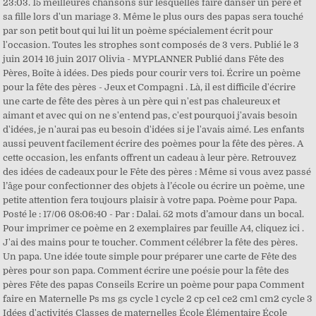
23:03. 15 meilleures chansons sur lesquelles faire danser un père et
sa fille lors d'un mariage 3. Même le plus ours des papas sera touché
par son petit bout qui lui lit un poème spécialement écrit pour
l'occasion. Toutes les strophes sont composés de 3 vers. Publié le 3
juin 2014 16 juin 2017 Olivia - MYPLANNER Publié dans Fête des
Pères, Boîte à idées. Des pieds pour courir vers toi. Écrire un poème
pour la fête des pères - Jeux et Compagni . Là, il est difficile d'écrire
une carte de fête des pères à un père qui n'est pas chaleureux et
aimant et avec qui on ne s'entend pas, c'est pourquoi j'avais besoin
d'idées, je n'aurai pas eu besoin d'idées si je l'avais aimé. Les enfants
aussi peuvent facilement écrire des poèmes pour la fête des pères. A
cette occasion, les enfants offrent un cadeau à leur père. Retrouvez
des idées de cadeaux pour le Fête des pères : Même si vous avez passé
l’âge pour confectionner des objets à l’école ou écrire un poème, une
petite attention fera toujours plaisir à votre papa. Poème pour Papa.
Posté le : 17/06 08:06:40 - Par : Dalai. 52 mots d’amour dans un bocal.
Pour imprimer ce poème en 2 exemplaires par feuille A4, cliquez ici .
J'ai des mains pour te toucher. Comment célébrer la fête des pères.
Un papa. Une idée toute simple pour préparer une carte de Fête des
pères pour son papa. Comment écrire une poésie pour la fête des
pères Fête des papas Conseils Ecrire un poème pour papa Comment
faire en Maternelle Ps ms gs cycle 1 cycle 2 cp ce1 ce2 cm1 cm2 cycle 3
Idées d'activités Classes de maternelles École Élémentaire École