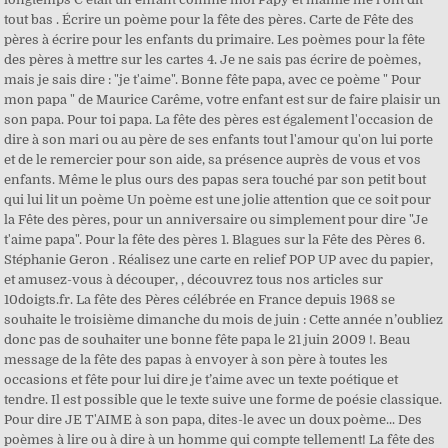
tout bas . Écrire un poème pour la fête des pères. Carte de Fête des
pères à écrire pour les enfants du primaire. Les poèmes pour la fête
des pères à mettre sur les cartes 4. Je ne sais pas écrire de poèmes,
mais je sais dire : "je t'aime". Bonne fête papa, avec ce poème " Pour
mon papa " de Maurice Carême, votre enfant est sur de faire plaisir un
son papa. Pour toi papa. La fête des pères est également l'occasion de
dire à son mari ou au père de ses enfants tout l'amour qu'on lui porte
et de le remercier pour son aide, sa présence auprès de vous et vos
enfants. Même le plus ours des papas sera touché par son petit bout
qui lui lit un poème Un poème est une jolie attention que ce soit pour
la Fête des pères, pour un anniversaire ou simplement pour dire "Je
t'aime papa". Pour la fête des pères 1. Blagues sur la Fête des Pères 6.
Stéphanie Geron . Réalisez une carte en relief POP UP avec du papier,
et amusez-vous à découper, , découvrez tous nos articles sur
10doigts.fr. La fête des Pères célébrée en France depuis 1968 se
souhaite le troisième dimanche du mois de juin : Cette année n’oubliez
donc pas de souhaiter une bonne fête papa le 21 juin 2009 !. Beau
message de la fête des papas à envoyer à son père à toutes les
occasions et fête pour lui dire je t’aime avec un texte poétique et
tendre. Il est possible que le texte suive une forme de poésie classique.
Pour dire JE T'AIME à son papa, dites-le avec un doux poème... Des
poèmes à lire ou à dire à un homme qui compte tellement! La fête des