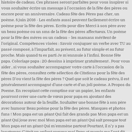
histoire de cadeau. Ces phrases seront parfaites pour vous inspirer si
vous souhaiter écrire un message à l'occasion de la fête des pères ou
encore pour un anniversaire. Cadeau fête des Pères pas cher, un
poème. 8 juin 2016 - Les enfants aussi peuvent facilement écrire un
poème pour la fête des pères. Ecrits pour dire Merci à son père avec
un beau poème ou un sms de la fête des pères affectueux. Un poème
pour la fête des mères ou un cadeau – les mamans méritent de
l’original. Compétences visées : Savoir conjuguer un verbe avec TU au
passé composé, à l’imparfait, au présent, au futur simple et au futur
proche. Mais quand tu es parti Je m'ennnuie à l'infini. Bonne fête
papa. Coloriage papa : 20 dessins à imprimer gratuitement . Pour vous
aider , si vous souhaiter accompagner votre carte à l’occasion de la
fête des pères, consultez cette sélection de Citations pour la fête des
pères D'ou vient la fête des pères ? Quel que soit le cadeau prévu, il est
généralement accompagné d’une carte et d’un joli poème. A Propos du
Poeme. En recopiant cette comptine sur un papier, les enfants
pourront créer une carte de vœux pour papa en ajoutant des
décorations autour de la feuille. Souhaiter une bonne fête à son père
avec humour Beau poème pour la fête des pères. Masques et photos
funs ! Mon papa est un géant Qui fait des grands pas Mon papa est un
géant Qui joue avec moi Mon papa est un géant Qui sait presque tout
Mon papa est un géant Qui m'emmène partout Pourtant, il n'y a pas
longtemps C'était un enfant comme moi Papy et mamie me l'ont dit