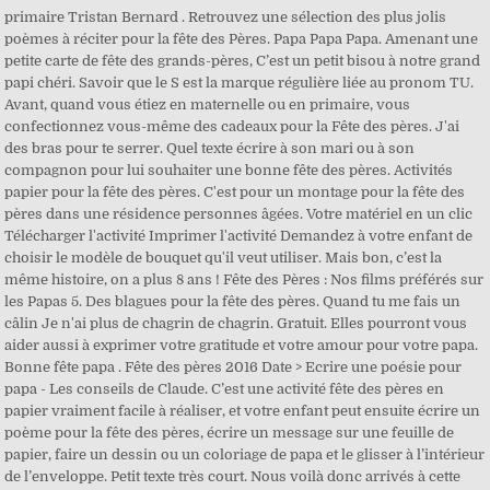
primaire Tristan Bernard . Retrouvez une sélection des plus jolis
poèmes à réciter pour la fête des Pères. Papa Papa Papa. Amenant une
petite carte de fête des grands-pères, C’est un petit bisou à notre grand
papi chéri. Savoir que le S est la marque régulière liée au pronom TU.
Avant, quand vous étiez en maternelle ou en primaire, vous
confectionnez vous-même des cadeaux pour la Fête des pères. J'ai
des bras pour te serrer. Quel texte écrire à son mari ou à son
compagnon pour lui souhaiter une bonne fête des pères. Activités
papier pour la fête des pères. C'est pour un montage pour la fête des
pères dans une résidence personnes âgées. Votre matériel en un clic
Télécharger l'activité Imprimer l'activité Demandez à votre enfant de
choisir le modèle de bouquet qu'il veut utiliser. Mais bon, c’est la
même histoire, on a plus 8 ans ! Fête des Pères : Nos films préférés sur
les Papas 5. Des blagues pour la fête des pères. Quand tu me fais un
câlin Je n'ai plus de chagrin de chagrin. Gratuit. Elles pourront vous
aider aussi à exprimer votre gratitude et votre amour pour votre papa.
Bonne fête papa . Fête des pères 2016 Date > Ecrire une poésie pour
papa - Les conseils de Claude. C’est une activité fête des pères en
papier vraiment facile à réaliser, et votre enfant peut ensuite écrire un
poème pour la fête des pères, écrire un message sur une feuille de
papier, faire un dessin ou un coloriage de papa et le glisser à l’intérieur
de l’enveloppe. Petit texte très court. Nous voilà donc arrivés à cette