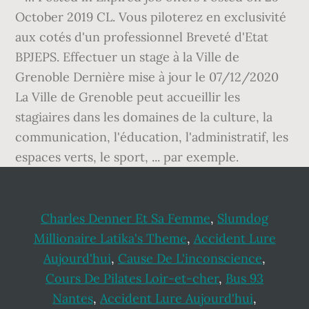
October 2019 CL. Vous piloterez en exclusivité
aux cotés d'un professionnel Breveté d'Etat
BPJEPS. Effectuer un stage à la Ville de
Grenoble Dernière mise à jour le 07/12/2020
La Ville de Grenoble peut accueillir les
stagiaires dans les domaines de la culture, la
communication, l'éducation, l'administratif, les
espaces verts, le sport, ... par exemple.
Charles Denner Et Sa Femme
,
Slumdog
Millionaire Latika's Theme
,
Accident Lure
Aujourd'hui
,
Cause De L'inconscience
,
Cours De Pilates Loir-et-cher
,
Bus 93
Nantes
,
Accident Lure Aujourd'hui
,