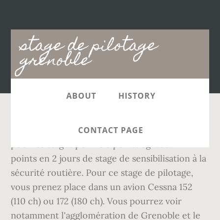
Main
stage de pilotage
navigation
grenoble
ABOUT
HISTORY
Mon compte . LegiPermis regroupe les centres
CONTACT PAGE
pour les stages permis à points agréés : +4
points en 2 jours de stage de sensibilisation à la
sécurité routière. Pour ce stage de pilotage,
vous prenez place dans un avion Cessna 152
(110 ch) ou 172 (180 ch). Vous pourrez voir
notamment l'agglomération de Grenoble et le