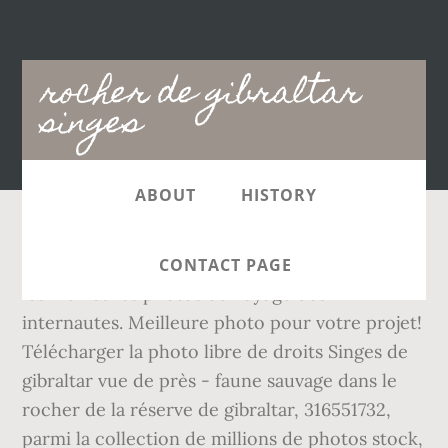
Main
rocher de gibraltar
navigation
singes
ABOUT
HISTORY
Singes du Gibraltar. Sur routard.com, retrouvez
CONTACT PAGE
les meilleures photos de voyage des
internautes. Meilleure photo pour votre projet!
Télécharger la photo libre de droits Singes de
gibraltar vue de près - faune sauvage dans le
rocher de la réserve de gibraltar, 316551732,
parmi la collection de millions de photos stock,