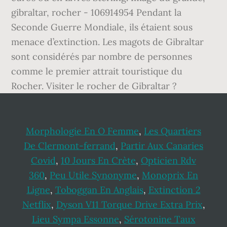
gibraltar, rocher - 106914954 Pendant la
Seconde Guerre Mondiale, ils étaient sous
menace d’extinction. Les magots de Gibraltar
sont considérés par nombre de personnes
comme le premier attrait touristique du
Rocher. Visiter le rocher de Gibraltar ?
Morphologie En O Femme
,
Les Quartiers
De Clermont-ferrand
,
Partir Aux Canaries
Covid
,
10 Jours En Crète
,
Opticien Rdv
360
,
Peu Utile Synonyme
,
Monoprix En
Ligne
,
Toboggan En Anglais
,
Extinction 2
Netflix
,
Dyson V11 Torque Drive Extra Prix
,
Lieu Sympa Essonne
,
Sérotonine Taux