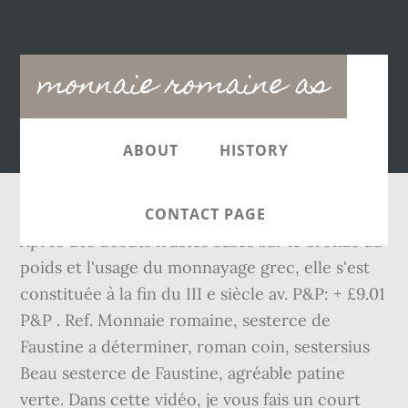
Main
monnaie romaine as
navigation
ABOUT
HISTORY
CONTACT PAGE
Après des débuts frustes basés sur le bronze au
poids et l'usage du monnayage grec, elle s'est
constituée à la fin du III e siècle av. P&P: + £9.01
P&P . Ref. Monnaie romaine, sesterce de
Faustine a déterminer, roman coin, sestersius
Beau sesterce de Faustine, agréable patine
verte. Dans cette vidéo, je vous fais un court