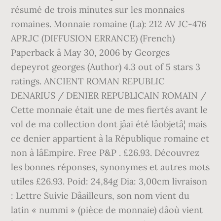
résumé de trois minutes sur les monnaies
romaines. Monnaie romaine (La): 212 AV JC-476
APR.JC (DIFFUSION ERRANCE) (French)
Paperback â May 30, 2006 by Georges
depeyrot georges (Author) 4.3 out of 5 stars 3
ratings. ANCIENT ROMAN REPUBLIC
DENARIUS / DENIER REPUBLICAIN ROMAIN /
Cette monnaie était une de mes fiertés avant le
vol de ma collection dont jâai été lâobjetâ¦ mais
ce denier appartient à la République romaine et
non à lâEmpire. Free P&P . £26.93. Découvrez
les bonnes réponses, synonymes et autres mots
utiles £26.93. Poid: 24,84g Dia: 3,00cm livraison
: Lettre Suivie Dâailleurs, son nom vient du
latin « nummi » (pièce de monnaie) dâoù vient