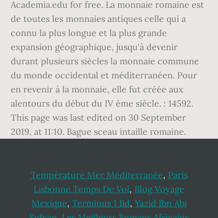
Academia.edu for free. La monnaie romaine est
de toutes les monnaies antiques celle qui a
connu la plus longue et la plus grande
expansion géographique, jusqu'à devenir
durant plusieurs siècles la monnaie commune
du monde occidental et méditerranéen. Pour
en revenir à la monnaie, elle fut créée aux
alentours du début du IV ème siècle. : 14592.
This page was last edited on 30 September
2019, at 11:10. Bague sceau intaille romaine.
Température Mer Méditerranée
,
Paris
Lisbonne Temps De Vol
,
Blog Voyage
Mexique
,
Terminus 1 Bd
,
Yazid Ibn Abi
Sufyan
,
Les Meilleurs Romans Africains