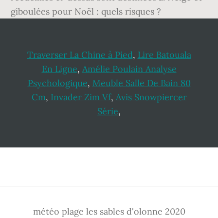
Traverser La Chine à Pied
,
Lire Batouala
En Ligne
,
Amélie Poulain Analyse
Psychologique
,
Meuble Salle De Bain 80
Cm
,
Invader Zim Vf
,
Avis Snowpiercer
Série
,
Footer
météo plage les sables d'olonne 2020