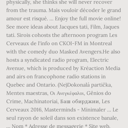
physically, she thinks she will never recover
from the trauma. Mais vouloir décoder le grand
amour est risqué. … Enjoy the full movie online!
See more ideas about Jacques tati, Film, Jaques
tati. Sirois cohosts the afternoon program Les
Cerveaux de l'info on CKOI-FM in Montreal
with the comedy duo Masked Avengers.He also
hosts a syndicated radio program, Electric
Avenue, which is produced by Kréaction Media
and airs on francophone radio stations in
Quebec and Ontario. (Ne)Dokonalá partička,
Mentes maestras, Οι Ανεγκέφαλοι, Gênios do
Crime, Machinatoriai, Баш обирджии, Les
Cerveaux 2016, Masterminds - Minimaler … Le
seul rayon de soleil dans son existence banale,
… Nom * Adresse de messagerie * Site web.