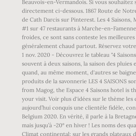
Beauvois-en-Vermandois. Si vous souhaitez s
directement ci-dessous. 1867 Route de Notre
de Cath Darcis sur Pinterest. Les 4 Saisons,
#1 sur 47 restaurants à Marche-en-Famenne. 
froides, ce sont sans conteste les meilleures p
généralement chaud partout. Réservez votre 
1 nov. 2020 - Découvrez le tableau "4 Saisons
souvent à deux saisons, la saison des pluies 
quand, au même moment, d'autres se baigner
produits de la savonnerie LES 4 SAISONS son
from Magog, the Espace 4 Saisons hotel is th
your visit. Voir plus d'idées sur le thème le
aujourd’hui conquis une clientèle fidèle, co
Belgium 2020. En vérité, il parle à la Breta
mais jusqu’à -20° en hiver ! Les noms des qua
Climat continental: sur les grands plateau