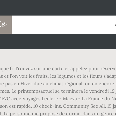
ie
ue.fr Trouvez sur une carte et appelez pour réserver 
 et l'on voit les fruits, les légumes et les fleurs s'a
mbe pas en Hiver due au climat régional, ou en encore
êmes. Le printempsactuel se terminera le vendredi 19 
e 157€ avec Voyages Leclerc - Maeva - La France du N
raison est rapide. 10 check-ins. Community See All. 15
l. La personne me propose de dormir dans un genre de