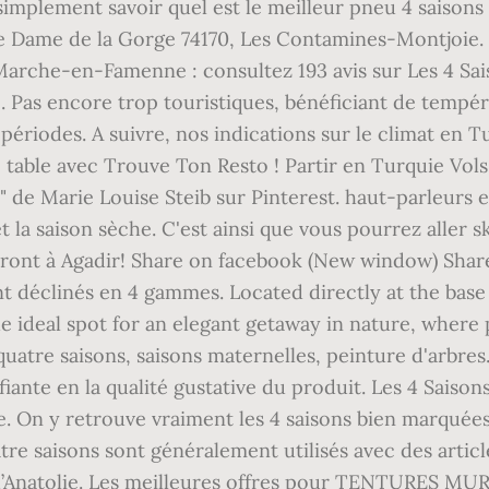
implement savoir quel est le meilleur pneu 4 saisons
 Dame de la Gorge 74170, Les Contamines-Montjoie. 2
 Marche-en-Famenne : consultez 193 avis sur Les 4 Sais
Pas encore trop touristiques, bénéficiant de tempér
ériodes. A suivre, nos indications sur le climat en Turq
table avec Trouve Ton Resto ! Partir en Turquie Vols 
" de Marie Louise Steib sur Pinterest. haut-parleurs 
et la saison sèche. C'est ainsi que vous pourrez aller
ont à Agadir! Share on facebook (New window) Share
t déclinés en 4 gammes. Located directly at the bas
e ideal spot for an elegant getaway in nature, where
s quatre saisons, saisons maternelles, peinture d'arbre
nfiante en la qualité gustative du produit. Les 4 Sai
gne. On y retrouve vraiment les 4 saisons bien marqué
tre saisons sont généralement utilisés avec des article
x d’Anatolie. Les meilleures offres pour TENTURES 