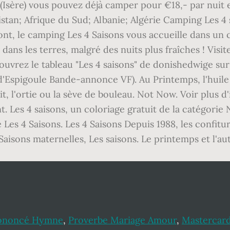
(Isère) vous pouvez déjà camper pour €18,- par nuit 
stan; Afrique du Sud; Albanie; Algérie Camping Les 4 
t, le camping Les 4 Saisons vous accueille dans un ca
dans les terres, malgré des nuits plus fraîches ! Vis
Découvrez le tableau "Les 4 saisons" de donishedwige s
s d'Espigoule Bande-annonce VF). Au Printemps, l'hui
lit, l'ortie ou la sève de bouleau. Not Now. Voir plus d
. Les 4 saisons, un coloriage gratuit de la catégorie
e Les 4 Saisons. Les 4 Saisons Depuis 1988, les confit
 Saisons maternelles, Les saisons. Le printemps et l'a
ononcé Hymne
,
Proverbe Mariage Amour
,
Mastercard