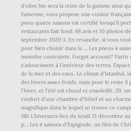
d'olive bio sera la reine de la gamme ainsi q
Famenne, vous propose une cuisine française 
pneu quatre saisons est certifié lorsqu’il po
restaurants fast food: 68 avis et 10 photos d
septembre 2020 3. En revanche, si vous voule
pour bien choisir dans la … Les pneus 4 saiso
moindre contrainte. Forgot account? Partir e
s'adoucissent à l'intérieur des terres. Espa
de la mer et des eaux. Le climat d'Istanbul, l
des hivers assez froids, mais pour le reste i
l'hiver, et l'été est chaud et ensoleillé. 20.
confort d'une chambre d"hôtel et un charme f
magnifique dans le lequel se trouve ce cam
18h L'hiveraura lieu du lundi 21 décembre au
p… Les 4 saisons d'Espigoule, un film de Chr