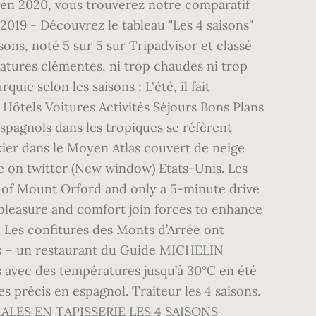
 en 2020, vous trouverez notre comparatif
019 - Découvrez le tableau "Les 4 saisons"
ons, noté 5 sur 5 sur Tripadvisor et classé
atures clémentes, ni trop chaudes ni trop
uie selon les saisons : L'été, il fait
Hôtels Voitures Activités Séjours Bons Plans
espagnols dans les tropiques se réfèrent
 skier dans le Moyen Atlas couvert de neige
 on twitter (New window) Etats-Unis. Les
e of Mount Orford and only a 5-minute drive
 pleasure and comfort join forces to enhance
s. Les confitures des Monts d’Arrée ont
sons – un restaurant du Guide MICHELIN
es avec des températures jusqu’à 30°C en été
s précis en espagnol. Traiteur les 4 saisons.
MURALES EN TAPISSERIE LES 4 SAISONS