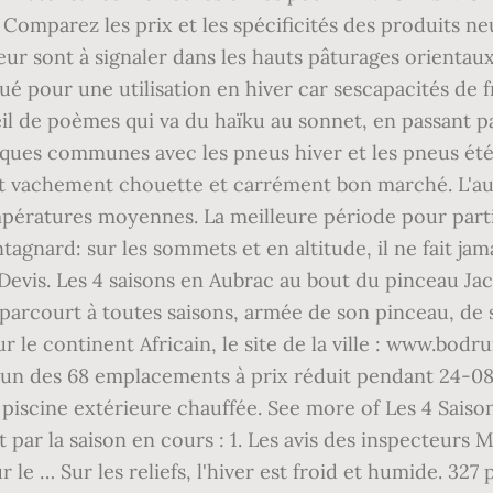
parez les prix et les spécificités des produits neuf
eur sont à signaler dans les hauts pâturages orientau
gué pour une utilisation en hiver car sescapacités de 
eil de poèmes qui va du haïku au sonnet, en passant p
iques communes avec les pneus hiver et les pneus ét
est vachement chouette et carrément bon marché. L'
ératures moyennes. La meilleure période pour partir 
agnard: sur les sommets et en altitude, il ne fait j
 Devis. Les 4 saisons en Aubrac au bout du pinceau Ja
 parcourt à toutes saisons, armée de son pinceau, de 
r le continent Africain, le site de la ville : www.bodr
'un des 68 emplacements à prix réduit pendant 24-08
piscine extérieure chauffée. See more of Les 4 Saiso
par la saison en cours : 1. Les avis des inspecteurs M
le … Sur les reliefs, l'hiver est froid et humide. 327 p