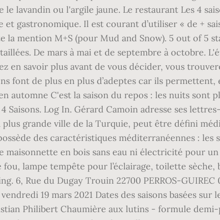
ue le lavandin ou l'argile jaune. Le restaurant Les 4 
et gastronomique. Il est courant d’utiliser « de + sai
rte la mention M+S (pour Mud and Snow). 5 out of 5 sta
étaillées. De mars à mai et de septembre à octobre. L'é
z en savoir plus avant de vous décider, vous trouver
ns font de plus en plus d’adeptes car ils permettent, 
n automne C'est la saison du repos : les nuits sont p
ce 4 Saisons. Log In. Gérard Camoin adresse ses lett
a plus grande ville de la Turquie, peut être défini méd
l possède des caractéristiques méditerranéennes : les 
 une maisonnette en bois sans eau ni électricité pour un
ou, lampe tempête pour l’éclairage, toilette sèche, b
ping. 6, Rue du Dugay Trouin 22700 PERROS-GUIREC 06 
 vendredi 19 mars 2021 Dates des saisons basées sur l
istian Philibert Chaumière aux lutins - formule demi-