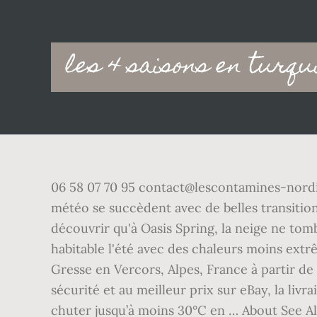
Main
les 4 saisons en turqu
navigation
06 58 07 70 95 contact@lescontamines-nordiq
météo se succèdent avec de belles transitions
découvrir qu'à Oasis Spring, la neige ne to
habitable l'été avec des chaleurs moins extr
Gresse en Vercors, Alpes, France à partir d
sécurité et au meilleur prix sur eBay, la liv
chuter jusqu’à moins 30°C en … About See Al