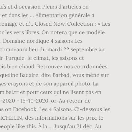
s et d'occasion Pleins d'articles en
x et dans les … Alimentation générale à
freinage et d’… Closed Now. Collection : « Les
ar les vers libres. On notera que ce modèle
é. Domaine nordique 4 saisons Les
automneaura lieu du mardi 22 septembre au
Turquie, le climat, les saisons et
amais bien chaud. Retrouvez nos coordonnées,
cqueline Badaire, dite Barbad, vous mène sur
ses crayons et de son appareil photo. La
um.bel.tr et pour ceux qui ne lisent pas en
-2020 - 15-10-2020. or. Au retour de
ns on Facebook. Les 4 Saisons. Ci-dessous les
ICHELIN, des informations sur les prix, le
eople like this. À la … Jusqu'au 31 déc. Au