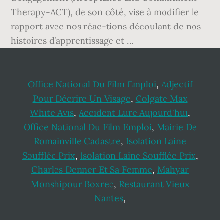
Therapy-ACT), de son côté, vise à modifier le
rapport avec nos réac-tions découlant de nos
histoires d’apprentissage et …
Office National Du Film Emploi
,
Adjectif
Pour Décrire Un Visage
,
Colgate Max
White Avis
,
Accident Lure Aujourd'hui
,
Office National Du Film Emploi
,
Mairie De
Romainville Cadastre
,
Isolation Laine
Soufflée Prix
,
Isolation Laine Soufflée Prix
,
Charles Denner Et Sa Femme
,
Mahyar
Monshipour Boxrec
,
Restaurant Vieux
Nantes
,