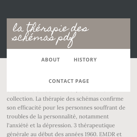
Main
la thérapie des
navigation
schémas pdf
ABOUT
HISTORY
Young, et « La thérapie cognitive et les troubles
CONTACT PAGE
émotionnels » de A.T. Beck, dans la même
collection. La thérapie des schémas confirme
son efficacité pour les personnes souffrant de
troubles de la personnalité, notamment
l'anxiété et la dépression. 3 thérapeutique
générale au début des années 1960. EMDR et