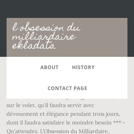
Main
l obsession du
navigation
milliardaire
ekladata
ABOUT
HISTORY
« Elle est là rien que pour toi », aimait à dire
son arrière-grand-mère. format. 5.0 out of 5
CONTACT PAGE
stars 2. M. Doran et ses prestigieux invités, triés
sur le volet, qu'il faudra servir avec
dévouement et élégance pendant trois jours,
dont il faudra satisfaire le moindre besoin *** -
Qu'attendez. L’Obsession du Milliardaire,