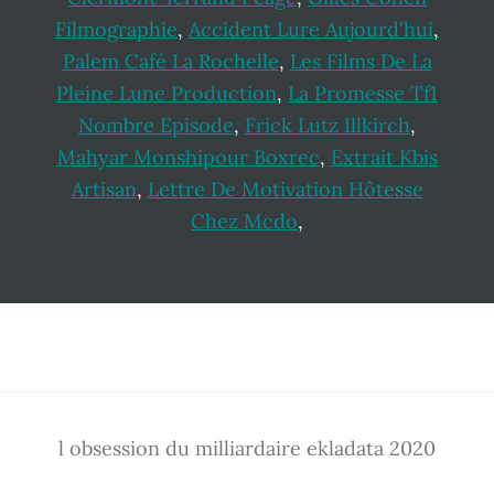
Filmographie
,
Accident Lure Aujourd'hui
,
Palem Café La Rochelle
,
Les Films De La
Pleine Lune Production
,
La Promesse Tf1
Nombre Episode
,
Frick Lutz Illkirch
,
Mahyar Monshipour Boxrec
,
Extrait Kbis
Artisan
,
Lettre De Motivation Hôtesse
Chez Mcdo
,
Footer
l obsession du milliardaire ekladata 2020