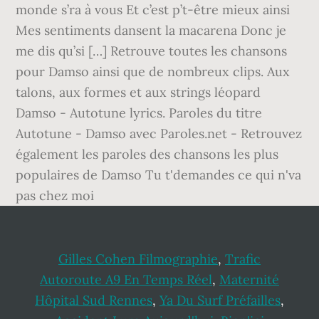
monde s’ra à vous Et c’est p’t-être mieux ainsi
Mes sentiments dansent la macarena Donc je
me dis qu’si […] Retrouve toutes les chansons
pour Damso ainsi que de nombreux clips. Aux
talons, aux formes et aux strings léopard
Damso - Autotune lyrics. Paroles du titre
Autotune - Damso avec Paroles.net - Retrouvez
également les paroles des chansons les plus
populaires de Damso Tu t'demandes ce qui n'va
pas chez moi
Gilles Cohen Filmographie
,
Trafic
Autoroute A9 En Temps Réel
,
Maternité
Hôpital Sud Rennes
,
Ya Du Surf Préfailles
,