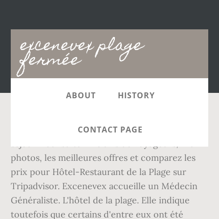
Main
excenevex plage
navigation
fermée
ABOUT
HISTORY
Hôtel-Restaurant de la Plage: Un agréable
CONTACT PAGE
séjour - consultez 126 avis de voyageurs, 126
photos, les meilleures offres et comparez les
prix pour Hôtel-Restaurant de la Plage sur
Tripadvisor. Excenevex accueille un Médecin
Généraliste. L'hôtel de la plage. Elle indique
toutefois que certains d'entre eux ont été