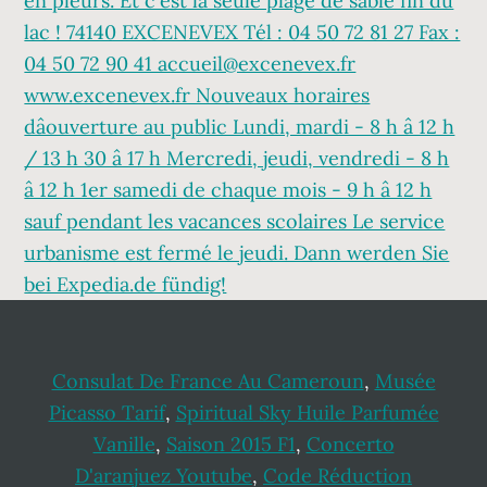
Consulat De France Au Cameroun
,
Musée
Picasso Tarif
,
Spiritual Sky Huile Parfumée
Vanille
,
Saison 2015 F1
,
Concerto
D'aranjuez Youtube
,
Code Réduction