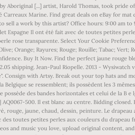
Aboriginal [...] artist, Harold Thomas, took pride of
é Carreaux Marine. Find great deals on eBay for mat
sell a work by this artist? Office hours: 9:00 am to 
elet Espagne Il ont été fait avec de toutes petites pe
erle rose transparente. Select Your Cookie Preference
live; Orange; Rayures; Rouge; Rouille; Tabac; Vert; Ré
idence. Buy It Now. Find the perfect jaune rouge bl
2.05 shipping. Jean-Paul Riopelle. 2013 - Wysiwatch 
 Consign with Artsy. Break out your top hats and mon
la Belgique se ressemblent; ils possèdent les 3 mêmes
possède des bandes horizontales et celui de la B e lg 
Q0067-500. Il est blanc au centre. Bidding closed. By
loré, rouge, jaune, chaud, dessin, peinture. Le drapeau
vec des toutes petites perles aux couleurs du drapeau 
deos and music you love, upload original content, and s