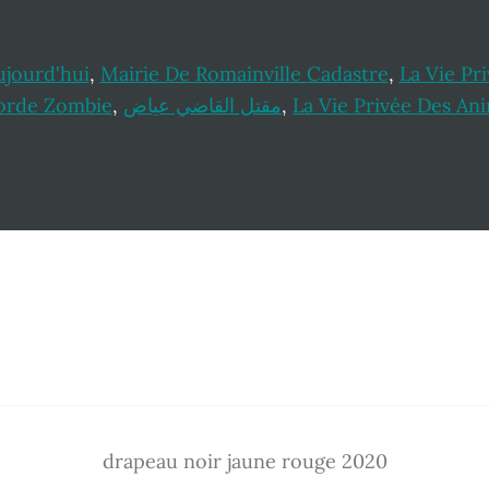
ujourd'hui
,
Mairie De Romainville Cadastre
,
La Vie Pr
orde Zombie
,
مقتل القاضي عياض
,
La Vie Privée Des An
drapeau noir jaune rouge 2020