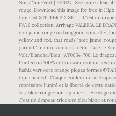
Noir/Noir-Vert | EE7027 . See more ideas ab
rouge. Download this image for free in High-
topic list STICKER 2 X SET … C'est un drapea
FW16 collection. Arrivage VALERIA. LE DRAPE
noir jaune rouge on banggood.com offer the 
yellow and red, that reads "noir, jaune, rouge
parmi 12 montres au look inédit. Galerie Sim
Volt/Blanche/Bleu | AT0054-700. Le drapeau 
Printed on 100% cotton watercolour textured
fushia vert ocre orange piques formes ©TAI
topic named . Chaque couleur de se drapeau à
représente l'unité et la liberté de cette na
bas: bleu-rouge-noir - jaune - … Arrivage dis
C'est un drapeau tricolore bleu blanc et ro