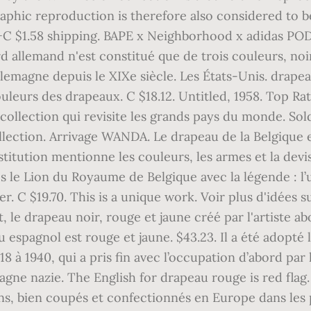
aphic reproduction is therefore also considered to be
+C $1.58 shipping. BAPE x Neighborhood x adidas POD
rd allemand n'est constitué que de trois couleurs, noi
lemagne depuis le XIXe siècle. Les États-Unis. drapeau 
eurs des drapeaux. C $18.12. Untitled, 1958. Top Rate
ection qui revisite les grands pays du monde. Sold. 
ollection. Arrivage WANDA. Le drapeau de la Belgique 
nstitution mentionne les couleurs, les armes et la devi
 le Lion du Royaume de Belgique avec la légende : l’un
r. C $19.70. This is a unique work. Voir plus d'idées
t, le drapeau noir, rouge et jaune créé par l'artiste ab
 espagnol est rouge et jaune. $43.23. Il a été adopté l
 à 1940, qui a pris fin avec l’occupation d’abord par l
emagne nazie. The English for drapeau rouge is red flag
s, bien coupés et confectionnés en Europe dans les p