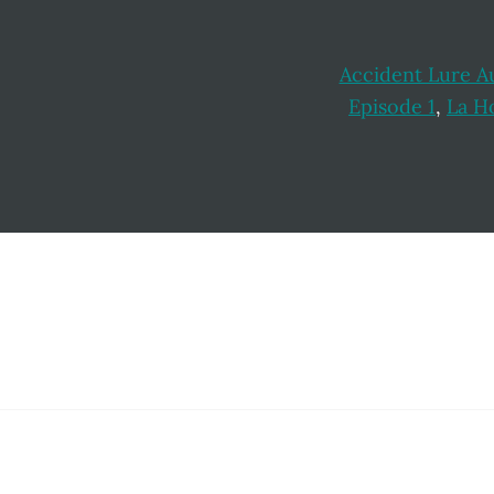
Accident Lure A
Episode 1
,
La H
Footer