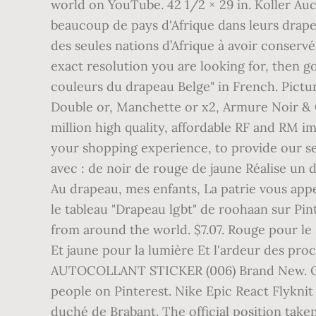
world on YouTube. 42 1/2 × 29 in. Koller Aucti
beaucoup de pays d'Afrique dans leurs drapea
des seules nations d’Afrique à avoir conserv
exact resolution you are looking for, then go 
couleurs du drapeau Belge" in French. Pictu
Double or, Manchette or x2, Armure Noir & 
million high quality, affordable RF and RM i
your shopping experience, to provide our 
avec : de noir de rouge de jaune Réalise un
Au drapeau, mes enfants, La patrie vous appe
le tableau "Drapeau lgbt" de roohaan sur Pint
from around the world. $7.07. Rouge pour le s
Et jaune pour la lumière Et l'ardeur des
AUTOCOLLANT STICKER (006) Brand New. Oct 2
people on Pinterest. Nike Epic React Flyknit
duché de Brabant. The official position tak