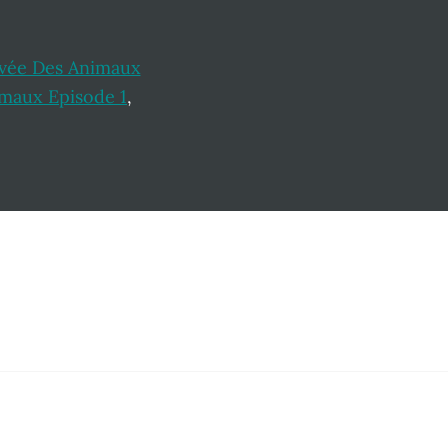
ivée Des Animaux
imaux Episode 1
,