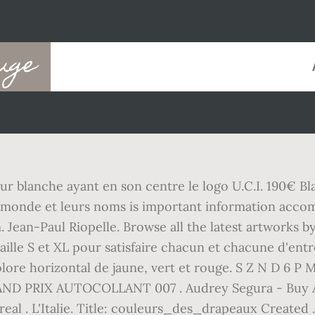
ouge
ur blanche ayant en son centre le logo U.C.I. 190€ B
 monde et leurs noms is important information acco
cm. Jean-Paul Riopelle. Browse all the latest artworks
aille S et XL pour satisfaire chacun et chacune d'ent
olore horizontal de jaune, vert et rouge. S Z N D 6 
RIX AUTOCOLLANT 007 . Audrey Segura - Buy Audr
l . L'Italie. Title: couleurs_des_drapeaux Created …