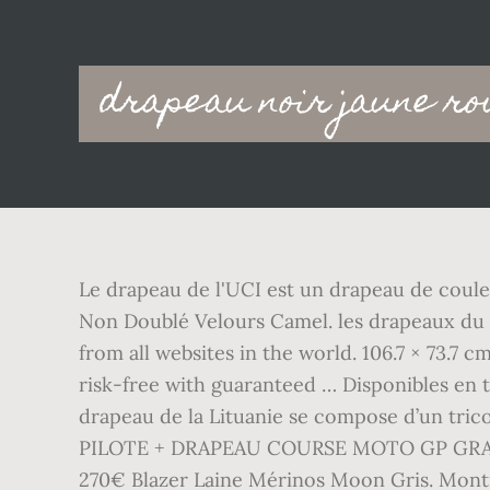
Main
drapeau noir jaune r
navigation
Le drapeau de l'UCI est un drapeau de coule
Non Doublé Velours Camel. les drapeaux du
from all websites in the world. 106.7 × 73.7 
risk-free with guaranteed … Disponibles en t
drapeau de la Lituanie se compose d’un tric
PILOTE + DRAPEAU COURSE MOTO GP GRAND P
270€ Blazer Laine Mérinos Moon Gris. Montrea