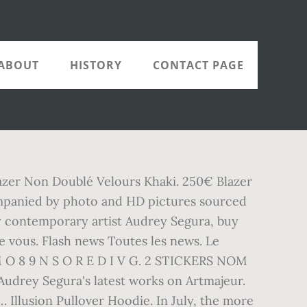
ABOUT
HISTORY
CONTACT PAGE
lazer Non Doublé Velours Khaki. 250€ Blazer
mpanied by photo and HD pictures sourced
 by contemporary artist Audrey Segura, buy
re vous. Flash news Toutes les news. Le
P M O 8 9 N S O R E D I V G. 2 STICKERS NOM
ey Segura's latest works on Artmajeur.
 Illusion Pullover Hoodie. In July, the more