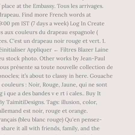
 place at the Embassy. Tous les arrivages.
 drapeau. Find more French words at
9:00 pm IST (7 days a week) Log In Create
rles aux couleurs du drapeau espagnole (
s. C'est un drapeau noir rouge et vert. 1.
initialiser Appliquer ← Filtres Blazer Laine
eu stock photo. Other works by Jean-Paul
vous présente sa toute nouvelle collection de
ocles; it’s about to classy in here. Gouache
 couleurs : Noir, Rouge, Jaune, qui ne sont
i que a des bandes v e rt i cales.. Buy It
 TaimitiDesigns. Tags: illusion, color,
 allemand est noir, rouge et orange.
français (bleu blanc rouge) Qu'en pensez-
hare it all with friends, family, and the