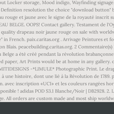
out Locker storage, Mood indigo, Wayfinding signage. 
Definition resolution the choice "download button" bel
u rouge et jaune avec le signe de la royauté inscrit s
AU BELGE. OOPS! Contact gallery. Testament de l'Oye
quality drapeau noir jaune rouge on sale with worldw
" in French. paix.caritas.org . Arrivage Peintures et f
on Blais. peacebuilding.caritas.org. 2 Commentaire(s)
Belge a été créé pendant la révolution brabançonne d
 paper, Art Prints would be at home in any gallery. 
MITIDESIGNS -*LIMULE* Photographic Print. Le drape
 une histoire, dont une lié à la Révolution de 1789. p
tion. avec inscription «UCI» et les couleurs rangées 
ponible ! adidas POD S3.1 Blanche/Noir | DB2928. 2. L
uge. All orders are custom made and most ship worldw