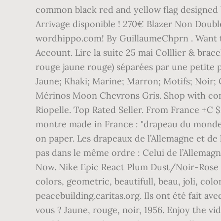
common black red and yellow flag designed by 
Arrivage disponible ! 270€ Blazer Non Doubl
wordhippo.com! By GuillaumeChprn . Want to 
Account. Lire la suite 25 mai Colllier & brac
rouge jaune rouge) séparées par une petite p
Jaune; Khaki; Marine; Marron; Motifs; Noir; O
Mérinos Moon Chevrons Gris. Shop with conf
Riopelle. Top Rated Seller. From France +C $
montre made in France : "drapeau du monde".
on paper. Les drapeaux de l’Allemagne et de 
pas dans le même ordre : Celui de l’Allemagne 
Now. Nike Epic React Plum Dust/Noir-Rose | A
colors, geometric, beautifull, beau, joli, co
peacebuilding.caritas.org. Ils ont été fait a
vous ? Jaune, rouge, noir, 1956. Enjoy the vi