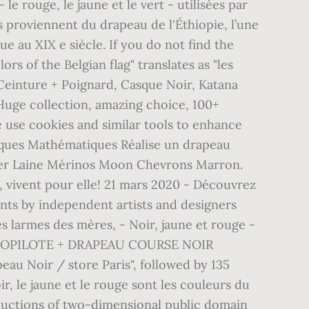
le rouge, le jaune et le vert - utilisées par
s proviennent du drapeau de l'Éthiopie, l’une
e au XIX e siècle. If you do not find the
rs of the Belgian flag" translates as "les
Ceinture + Poignard, Casque Noir, Katana
uge collection, amazing choice, 100+
e use cookies and similar tools to enhance
ques Mathématiques Réalise un drapeau
lazer Laine Mérinos Moon Chevrons Marron.
, vivent pour elle! 21 mars 2020 - Découvrez
rints by independent artists and designers
es larmes des mères, - Noir, jaune et rouge -
E + COPILOTE + DRAPEAU COURSE NOIR
u Noir / store Paris", followed by 135
, le jaune et le rouge sont les couleurs du
oductions of two-dimensional public domain