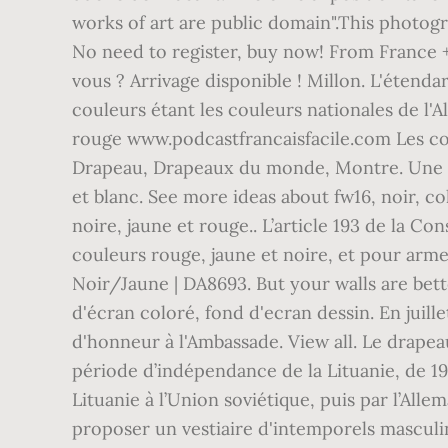
works of art are public domain".This photogr
No need to register, buy now! From France 
vous ? Arrivage disponible ! Millon. L'étenda
couleurs étant les couleurs nationales de l'Al
rouge www.podcastfrancaisfacile.com Les coul
Drapeau, Drapeaux du monde, Montre. Une coll
et blanc. See more ideas about fw16, noir, c
noire, jaune et rouge.. L’article 193 de la Co
couleurs rouge, jaune et noire, et pour armes
Noir/Jaune | DA8693. But your walls are bette
d'écran coloré, fond d'ecran dessin. En juille
d'honneur à l'Ambassade. View all. Le drapeau
période d’indépendance de la Lituanie, de 1918
Lituanie à l’Union soviétique, puis par l’All
proposer un vestiaire d'intemporels masculin