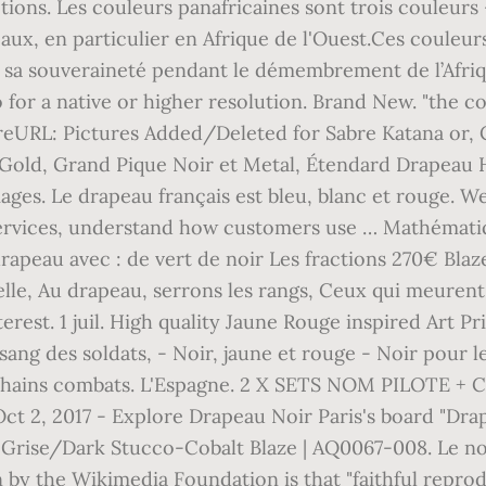
ons. Les couleurs panafricaines sont trois couleurs - 
ux, en particulier en Afrique de l'Ouest.Ces couleur
é sa souveraineté pendant le démembrement de l’Afriqu
for a native or higher resolution. Brand New. "the colo
reURL: Pictures Added/Deleted for Sabre Katana or, 
Gold, Grand Pique Noir et Metal, Étendard Drapeau H
mages. Le drapeau français est bleu, blanc et rouge. W
services, understand how customers use … Mathémati
 drapeau avec : de vert de noir Les fractions 270€ B
lle, Au drapeau, serrons les rangs, Ceux qui meurent
erest. 1 juil. High quality Jaune Rouge inspired Art P
ang des soldats, - Noir, jaune et rouge - Noir pour l
 prochains combats. L'Espagne. 2 X SETS NOM PILOT
, 2017 - Explore Drapeau Noir Paris's board "Drapea
 Grise/Dark Stucco-Cobalt Blaze | AQ0067-008. Le noir
en by the Wikimedia Foundation is that "faithful repr