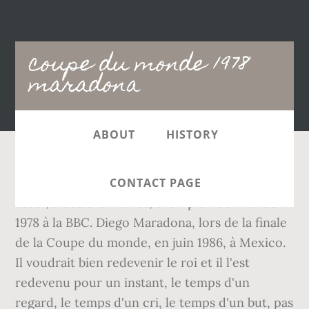
Main
coupe du monde 1978
navigation
maradona
ABOUT
HISTORY
"Être Diego Maradona, c'était incroyablement
CONTACT PAGE
beau", a déclaré Ardiles, champion du monde
1978 à la BBC. Diego Maradona, lors de la finale
de la Coupe du monde, en juin 1986, à Mexico.
Il voudrait bien redevenir le roi et il l'est
redevenu pour un instant, le temps d'un
regard, le temps d'un cri, le temps d'un but, pas