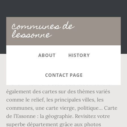
Main
communes de
navigation
lessonne
ABOUT
HISTORY
The Essonne is a 101-kilometre (63 mi) long
CONTACT PAGE
French river. Dans cet article vous trouverez
également des cartes sur des thèmes variés
comme le relief, les principales villes, les
communes, une carte vierge, politique… Carte
de l’Essonne : la géographie. Revisitez votre
superbe département grâce aux photos