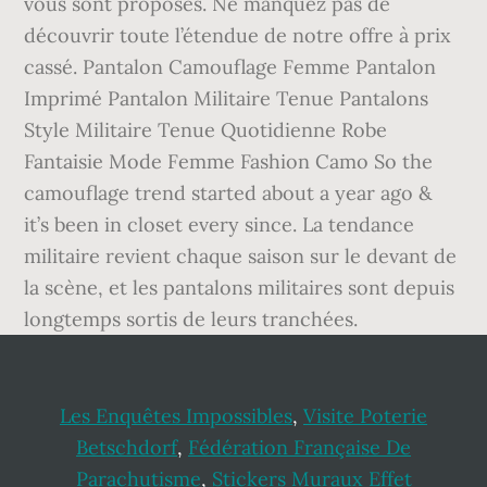
Les Enquêtes Impossibles
,
Visite Poterie
Betschdorf
,
Fédération Française De
Parachutisme
,
Stickers Muraux Effet