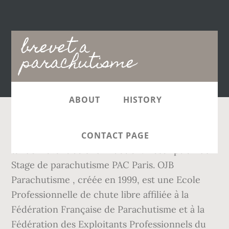
Main
brevet a
navigation
parachutisme
ABOUT
HISTORY
Il n’est pas nécessaire d’effectuer un saut en
CONTACT PAGE
tandem avant celui d’initiation. Description du
Stage de parachutisme PAC Paris. OJB
Parachutisme , créée en 1999, est une Ecole
Professionnelle de chute libre affiliée à la
Fédération Française de Parachutisme et à la
Fédération des Exploitants Professionnels du