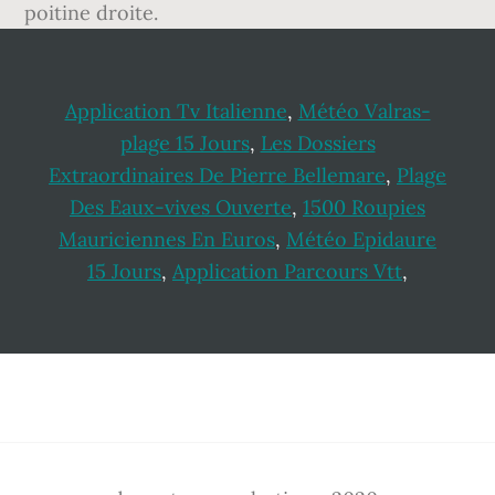
poitine droite.
Application Tv Italienne
,
Météo Valras-
plage 15 Jours
,
Les Dossiers
Extraordinaires De Pierre Bellemare
,
Plage
Des Eaux-vives Ouverte
,
1500 Roupies
Mauriciennes En Euros
,
Météo Epidaure
15 Jours
,
Application Parcours Vtt
,
Footer