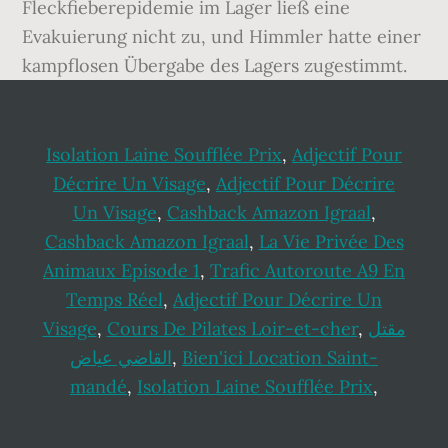
Isolation Laine Soufflée Prix
,
Adjectif Pour
Décrire Un Visage
,
Adjectif Pour Décrire
Un Visage
,
Cashback Amazon Igraal
,
Cashback Amazon Igraal
,
La Vie Privée Des
Animaux Episode 1
,
Trafic Autoroute A9 En
Temps Réel
,
Adjectif Pour Décrire Un
Visage
,
Cours De Pilates Loir-et-cher
,
مقتل
القاضي عياض
,
Bien'ici Location Saint-
mandé
,
Isolation Laine Soufflée Prix
,