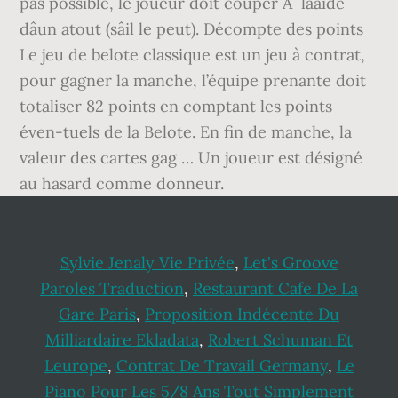
Sylvie Jenaly Vie Privée
,
Let's Groove
Paroles Traduction
,
Restaurant Cafe De La
Gare Paris
,
Proposition Indécente Du
Milliardaire Ekladata
,
Robert Schuman Et
Leurope
,
Contrat De Travail Germany
,
Le
Piano Pour Les 5/8 Ans Tout Simplement