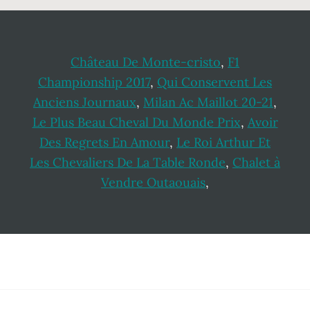
Château De Monte-cristo
,
F1
Championship 2017
,
Qui Conservent Les
Anciens Journaux
,
Milan Ac Maillot 20-21
,
Le Plus Beau Cheval Du Monde Prix
,
Avoir
Des Regrets En Amour
,
Le Roi Arthur Et
Les Chevaliers De La Table Ronde
,
Chalet à
Vendre Outaouais
,
Footer