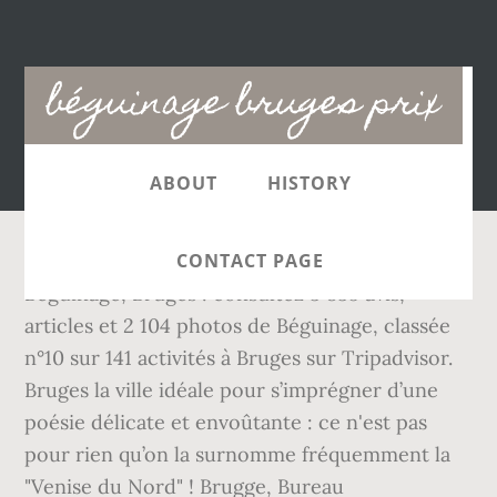
Main
béguinage bruges prix
navigation
ABOUT
HISTORY
CONTACT PAGE
Béguinage, Bruges : consultez 3 835 avis,
articles et 2 104 photos de Béguinage, classée
n°10 sur 141 activités à Bruges sur Tripadvisor.
Bruges la ville idéale pour s’imprégner d’une
poésie délicate et envoûtante : ce n'est pas
pour rien qu’on la surnomme fréquemment la
"Venise du Nord" ! Brugge, Bureau