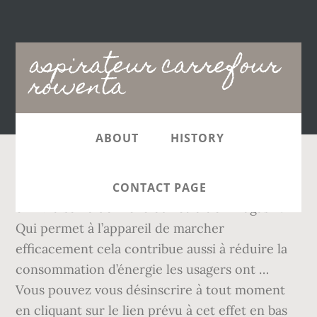
Main
aspirateur carrefour
navigation
rowenta
ABOUT
HISTORY
Rowenta - Aspirateur Silence Force RO7631EA
CONTACT PAGE
en livraison à domicile ou retrait en magasin.
Qui permet à l’appareil de marcher
efficacement cela contribue aussi à réduire la
consommation d’énergie les usagers ont …
Vous pouvez vous désinscrire à tout moment
en cliquant sur le lien prévu à cet effet en bas