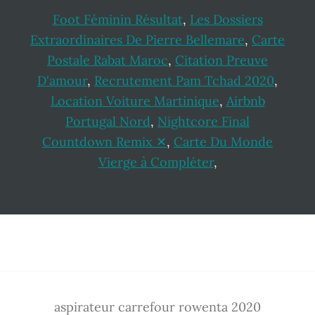
Foot Féminin Résultat
,
Les Dossiers
Extraordinaires De Pierre Bellemare
,
Carte
Postale Rabat Maroc
,
Citation Preuve
D'amour
,
Recrutement Pam Tchad 2020
,
Location Voiture Martinique
,
Airbnb
Portugal Nord
,
Nightcore Final
Countdown Remix ✕
,
Carte Du Monde
Vierge à Compléter
,
Footer
aspirateur carrefour rowenta 2020