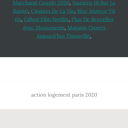
Marchand Couple 2020
,
Numéro 10 Sur Le
Rainté
,
Citation De La Vie
,
Bloc Moteur V6
Hs
,
Gifted Film Netflix
,
Plan De Bruxelles
Avec Monuments
,
Magasin Ouvert
Aujourd'hui Thionville
,
Footer
action logement paris 2020