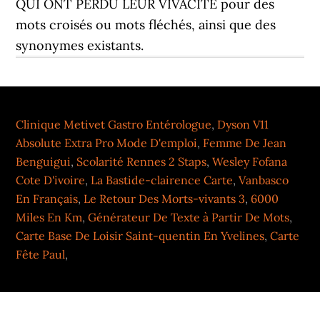
QUI ONT PERDU LEUR VIVACITÉ pour des
mots croisés ou mots fléchés, ainsi que des
synonymes existants.
Clinique Metivet Gastro Entérologue
,
Dyson V11
Absolute Extra Pro Mode D'emploi
,
Femme De Jean
Benguigui
,
Scolarité Rennes 2 Staps
,
Wesley Fofana
Cote D'ivoire
,
La Bastide-clairence Carte
,
Vanbasco
En Français
,
Le Retour Des Morts-vivants 3
,
6000
Miles En Km
,
Générateur De Texte à Partir De Mots
,
Carte Base De Loisir Saint-quentin En Yvelines
,
Carte
Fête Paul
,