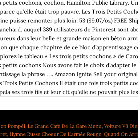
s petits cochons, cochon. Hamilton Public Library. Un 
er parce qu'elle était trop pauvre. Les Trois Petits Co
gine puisse remonter plus loin. 53 ($9.07/oz) FREE Ship
anchard, auquel 389 utilisateurs de Pinterest sont ab
heureux dans leur belle et grande maison en béton armé
çon que chaque chapitre de ce bloc d’apprentissage c
xplorez le tableau « Les trois petits cochons » de Caro
 petits cochons Nous avons fait le choix d’adapter le
tissage la phrase . ... Amazon Ignite Sell your origin
es Trois Petits Cochons Il était une fois trois petits 
a ses trois fils et leur dit qu'elle ne pouvait plus les
tion Pompéi
,
Le Grand Café De La Gare Menu
,
Voiture V8 Die
ret
,
Hymne Russe Choeur De L'armée Rouge
,
Quand On Arriv