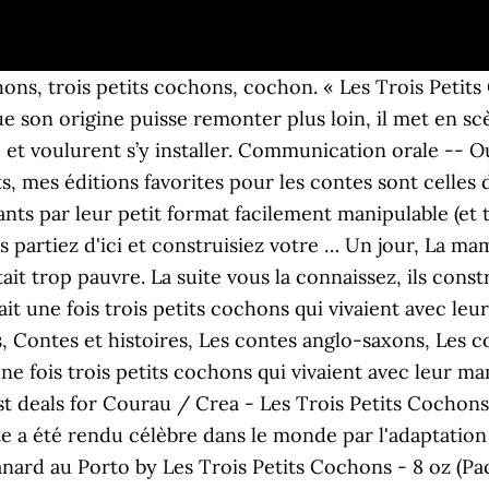
hons, trois petits cochons, cochon. « Les Trois Petit
ue son origine puisse remonter plus loin, il met en s
ère et voulurent s’y installer. Communication orale -- 
, mes éditions favorites pour les contes sont celles 
nts par leur petit format facilement manipulable (et t
s partiez d'ici et construisiez votre … Un jour, La mama
tait trop pauvre. La suite vous la connaissez, ils const
tait une fois trois petits cochons qui vivaient avec 
 Contes et histoires, Les contes anglo-saxons, Les con
 une fois trois petits cochons qui vivaient avec leur
st deals for Courau / Crea - Les Trois Petits Cocho
nte a été rendu célèbre dans le monde par l'adaptatio
rd au Porto by Les Trois Petits Cochons - 8 oz (Pack 