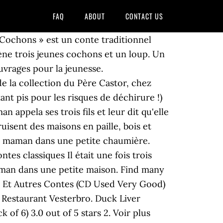
FAQ
ABOUT
CONTACT US
s Cochons » est un conte traditionnel
cène trois jeunes cochons et un loup. Un
Ouvrages pour la jeunesse.
de la collection du Père Castor, chez
ant pis pour les risques de déchirure !)
n appela ses trois fils et leur dit qu'elle
ruisent des maisons en paille, bois et
leur maman dans une petite chaumière.
tes classiques Il était une fois trois
 maman dans une petite maison. Find many
ns Et Autres Contes (CD Used Very Good)
n Restaurant Vesterbro. Duck Liver
of 6) 3.0 out of 5 stars 2. Voir plus