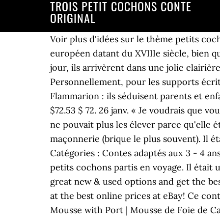
TROIS PETIT COCHONS CONTE
ORIGINAL
Voir plus d'idées sur le thème petits coc
européen datant du XVIIIe siècle, bien q
jour, ils arrivèrent dans une jolie clairi
Personnellement, pour les supports écrits
Flammarion : ils séduisent parents et enfa
$72.53 $ 72. 26 janv. « Je voudrais que vou
ne pouvait plus les élever parce qu'elle é
maçonnerie (brique le plus souvent). Il é
Catégories : Contes adaptés aux 3 - 4 ans,
petits cochons partis en voyage. Il était
great new & used options and get the be
at the best online prices at eBay! Ce co
Mousse with Port | Mousse de Foie de Cana