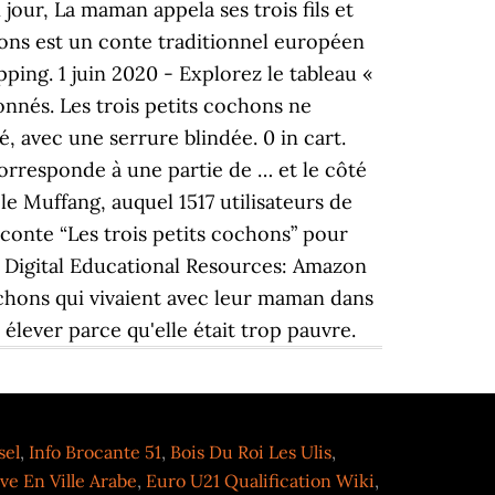
jour, La maman appela ses trois fils et
chons est un conte traditionnel européen
ping. 1 juin 2020 - Explorez le tableau «
onnés. Les trois petits cochons ne
, avec une serrure blindée. 0 in cart.
orresponde à une partie de … et le côté
le Muffang, auquel 1517 utilisateurs de
 conte “Les trois petits cochons” pour
al Digital Educational Resources: Amazon
cochons qui vivaient avec leur maman dans
 élever parce qu'elle était trop pauvre.
sel
,
Info Brocante 51
,
Bois Du Roi Les Ulis
,
e En Ville Arabe
,
Euro U21 Qualification Wiki
,