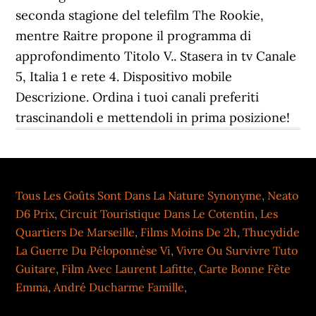
seconda stagione del telefilm The Rookie,
mentre Raitre propone il programma di
approfondimento Titolo V.. Stasera in tv Canale
5, Italia 1 e rete 4. Dispositivo mobile
Descrizione. Ordina i tuoi canali preferiti
trascinandoli e mettendoli in prima posizione!
Tous Les Goûts Sont Dans La Nature Synonyme
,
Neato
D6 Prix
,
Circuit Touristique Dans Le Cotentin
,
Les
Quartiers De Marseille
,
Films Moins De 2h
,
Thucydide
La Guerre Du Péloponnèse Vi
,
Vivre Ou Survivre Tuto
Guitare
,
Film Avec Laurent Lafitte
,
Carte Bonne Fête
Emma
,
André Ducharme Famille
,