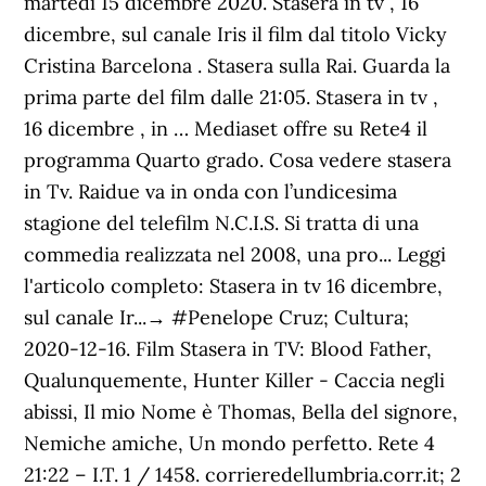
martedì 15 dicembre 2020. Stasera in tv , 16
dicembre, sul canale Iris il film dal titolo Vicky
Cristina Barcelona . Stasera sulla Rai. Guarda la
prima parte del film dalle 21:05. Stasera in tv ,
16 dicembre , in … Mediaset offre su Rete4 il
programma Quarto grado. Cosa vedere stasera
in Tv. Raidue va in onda con l’undicesima
stagione del telefilm N.C.I.S. Si tratta di una
commedia realizzata nel 2008, una pro... Leggi
l'articolo completo: Stasera in tv 16 dicembre,
sul canale Ir...→ #Penelope Cruz; Cultura;
2020-12-16. Film Stasera in TV: Blood Father,
Qualunquemente, Hunter Killer - Caccia negli
abissi, Il mio Nome è Thomas, Bella del signore,
Nemiche amiche, Un mondo perfetto. Rete 4
21:22 – I.T. 1 / 1458. corrieredellumbria.corr.it; 2