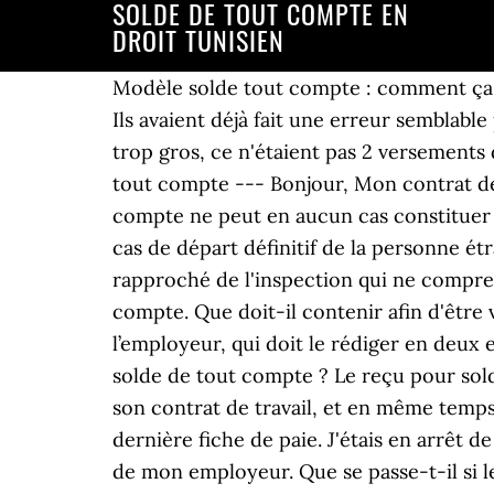
SOLDE DE TOUT COMPTE EN
DROIT TUNISIEN
Modèle solde tout compte : comment ça marche ? L'employeur doit être en mesure de pouvoir prouver qu'il a bien payé son salarié. Ils avaient déjà fait une erreur semblable pour une ancienne collègue (légèrement différent dans son cas, le solde de tout compte était trop gros, ce n'étaient pas 2 versements différents et elle a donc du rembourser). De quoi s'agit-il ? Sur Documentissime : Reçu solde tout compte --- Bonjour, Mon contrat de travail vient de se terminer suite à une rupture conventionnelle. Toutefois le titulaire du compte ne peut en aucun cas constituer des avoirs en comptes bancaires à l’étranger, -tout transfert pour solde de tout compte en cas de départ définitif de la personne étrangère En fin de CDD, les sommes dues aux salariés ne sont pas du tout les mêmes. Je me suis rapproché de l'inspection qui ne comprend egalement pas certaines lignes sur ma fiche de paie. La solution est le reçu du solde tout compte. Que doit-il contenir afin d'être valable ? L’établissement du reçu pour solde de tout compte est donc obligatoire pour l’employeur, qui doit le rédiger en deux exemplaires pour en remettre un à son employé. Le salarié peut-il contester le reçu pour solde de tout compte ? Le reçu pour solde de tout compte est un document remis, en France, par l'employeur à un salarié à la fin de son contrat de travail, et en même temps que le certificat de travail et l'« attestation Pôle emploi ». Il est rédigé en fonction de la dernière fiche de paie. J'étais en arrêt de travail depuis septembre pour "burn out" suite à de nombreux harcèlement moral de la part de mon employeur. Que se passe-t-il si les documents de fin de contrat ne sont pas remis ? Lorsque le reçu pour solde de tout compte n'est pas signé, il peut être contesté devant le conseil des prud'hommes selon les délais suivants (C. La question des RTT dépend de deux critères : la présence d’un accord collectif et la capacité du salarié à prendre réellement ses RTT. – le solde de tout compte a un effet libératoire: En effet, si l’employeur respecte les conditions de validité du reçu pour solde de tout compte, ce reçu deviendra libératoire pour lui dans un délai de 6 mois suivant la signature pour les seules sommes qui y sont détaillées. et est ce que le fait de recevoir cette somme en 3 fois, peut retarder le paiement de mes allocations chômage ? Pour être valable, la remise du reçu pour solde de tout compte doit être effectuée dans des conditions précises. Il radie le salarié du registre du personnel de l'entreprise. Bonjour, Déclarée inapte par le médecin du travail, je reçois ce jour un courrier RAR de mon employeur me signalant que mon solde de tout compte est à ma disposition dans ses locaux. L'employeur établit la fiche de paie et le solde de tout compte, mentionnant les salaires, congés, primes dus. Sommaire de l'article. Ainsi, il est émis pour différents motifs : Licenciement avec ou sans préavis;; Démission de l’employé ; Fin du contrat de travail;; Départ à la retraite, etc. L1471-1), en fonction des sommes mentionnées sur le reçu : Le solde de tout compte doit êt