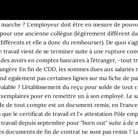
re remis au salarié lors de la rupture de son contrat de travail. Le salarié a donc le droit de réclamer le versement d’autres sommes qui ne figurent pas sur le document et auxquelles il peut prétendre. La mention « sous réserve de mes droits » permet également d’échapper au délai de 6 mois (Cass. est ce qu'un comptable pourrait m'aider à comprendre certaine chose sur mon annexe au solde de tout compte? Vous trouverez, joint à ce courrier, un relevé d’identité bancaire pour cette opération. cra-arc.gc.ca Any amoun ts that were us ed to pu rchase an annuity or transferred ou t of t he membe r's account are not to be considered for pu rp oses of dete rm ini ng the balance in t he ir account. On ne tient pas compte de tout montant qui a été utilisé pour acheter une rente ou transférer du compte du participant dans le cadre de la détermination du solde de son compte. Soc. Ce document appelé " Reçu pour solde de tout compte" est une quittance par laquelle le salarié reconnaît, à son départ de l’entreprise, qu’il a été rempli de ses droits, l’employeur se trouvant ainsi libéré à cet égard.En fait, l’employeur ne se trouve pas tout à fait libéré puisque le salarié peut, sous certaines conditions, dénoncer le reçu qu’il a signé. Tout d'abord, ont-ils le droit de payer le solde de tout compte en 3 fois ? Vous pourrez le dénoncer par lettre recommandée pendant 6 mois à compter de la date de signature dudit document pour les sommes qui y sont mentionnées. Dans la lettre de licenciement je l’informe que son solde de tout compte et à sa disposition, donc depuis le 28/05/18 tous ces documents et son chèque l’attende. Le recommandé lui a été présenté et non pris et je n’ai pas l’intention de lui envoyer car cette personne ne renverra jamais les documents signé. Ce document sert donc de preuve de paiement des sommes dues pour l’employeur. À ce titre, il est généralement remis au salarié le dernier jour de son contrat. Le salarié, en signant le reçu pour solde de tout compte , reconnaît, à l’expiration de son contrat de travail, avoir perçu l’intégralité des sommes qui lui restaient dues. En application de l'article L1224-1 du Code du Travail, le contrat de travail de la salariée doit vous êtes transféré de plein droit, sans donner lieu à solde de tout compte. Voici un exemple de lettre à faire signer au salarié. +216 31 129 101 contact@samasys.com Le solde de tout compte peut donc être réglé ou non réglé, ce délai de paiement étant tout à fait autorisé. Tu aurais du faire un abandon de poste (absence injustifiée ) et te faire virer pour faute grave, tu aurais eu les mêmes droits que pour une démission mais tu aurais eu droit au chômage. Ce document récapitule les sommes qui restent à payer à l'employé avant son départ (salaire, heures supplémentaires, indemnités de congés payés…). 1 er mars 1989, n° 87-41719). En cas de démission, de licenciement pour faute simple, grave ou lourde, de rupture conventionnelle, avec ou sans préavis, les sommes dues au salarié ne sont pas les mêmes. Attention: les réponses apportées ci-dessous peuvent être juridiquement erronées. 26 févr. Si un salarié refuse de signer le reçu pour solde de tout compte, l'employeur ne peut pas l’obliger à signer ce reçu. 4- Formalités et date de remise. Contester un solde de tout compte que vous n’avez pas signé. La réalisation d'un solde de tout compte nécessite une attention particulière de la part de l'employeur. À l’occasion du départ à la retraite, départ volontaire ou mise à la retraite par l’employeur, des dispositions particulières doivent être respectées en matière de solde de tout compte, que nous décrivons dans cette fiche pratique. Le solde de tout compte est un document qui est remis au moment du départ du salarié. La dénonciation du reçu pour solde de tout compte doit être faite en recommandé (D1234-8 du Code du travail) ou par convocation devant le conseil des prud’hommes (Cass. Tu auras un solde de tout compte, c'est à dire qu'on va te payer les jours de cp,et heure