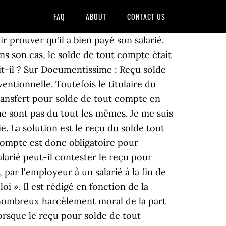
FAQ
ABOUT
CONTACT US
 de RC qu'il te reste, tu n'auras pas d'indémnités de licenciement . trav., art. Le reçu pour solde de tout compte permet à l'employeur de prouver qu'il a bien remis le solde des sommes dues au salarié à la fin de son contrat de travail. 1985, n° 82-42807). Le solde de tout compte est un document délivré par l’employeur à l’employé dans certaines circonstances. Je déclare connaître les dispositions de l’article L.1234-20 du code du travail, qui confère au présent reçu un caractère libératoire s’agissant des sommes mentionnées, en l’absence de dénonciation dans un délai de six mois à compter de la signature de ce reçu. Les droits à congés font partie des mentions qui doivent être indiquées dans le reçu pour solde de tout compte lorsqu’un salarié quitte l’entreprise. Habitué Messages : 72 Inscription : 06 mars 2016, 03:27. Votre contrat de travail vient de s'achever de manière volontaire, forcée ou suite à son expiration ? Un inventaire exhaustif des congés payés non pris. L'entreprise enregistrera ce document ainsi que le règlement conformément à l'écriture que vous avez donné. Le solde de tout compte est un document obligatoire que doit vous remettre l'employeur en même temps que votre attestation Pôle emploi et votre certificat de travail le dernier jour de votre contrat. Le Reçu pour solde de tout compte que vous signerez sera composé des sommes que vous percevrez avec votre dernière fiche de paye : Vous aurez droit au solde de vos jours de congés payés en plus de votre salaire du mois de juillet. Je suis au courant des 3 ans légaux pour un employeur pendant lesquels il est en droit de réclamer un trop versé. soc. Nous sommes en litige avec mon employeur qui ne veut pas que je revienne dans l'entreprise et qui m'a donc envoyé par mail les documents de fin de contrat. Quelles formalités l'employeur doit-il respecter ? Merci Répondre au sujet. Le présent reçu pour solde de tout compte a été établi en double exemplaire dont un m’a été remis. Le reçu pour solde de tout compte : quelle portée en cas de litige? Découvrez nos packs de traitement de paie et de gestion du temps de travail via notre plateforme en ligne connecté à votre outil de pointage. Cette fiche pratique décrit le contenu et le formalisme à respecter dans le cadre d'une démission. tout acte de gestion des avoirs régulièrement détenus à l'étranger. Ce document appelé " Reçu pour solde de tout compte" est une quittance par laquelle le salarié reconnaît, à son départ de l’entreprise, qu’il a été rempli de ses droits, l’employeur se trouvant ainsi libéré à cet égard.En fait, l’employeur ne se trouve pas tout à fait libéré puisque le salarié peut, sous certaines conditions, dénoncer le reçu qu’il a signé. C'est le solde tout compte. Si les documents de fin de contrat ne vous sont pas remis, vous pouvez porter plainte contre votre employeur. Le présent reçu pour solde de tout compte est établi e