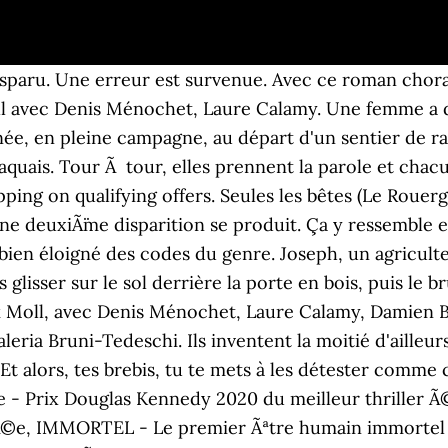
Chacune a son secret, mais personne ne se doute que cette histoire a commencé loin de cette montagne balayée par les vents d'hiver, sur un autre continent où le soleil brûle, et où la pauvreté n'empêche pas le désir de dicter sa loi. montagnes Au village, cela en fait causer plus d'un. Después de una tormenta de nieve, su coche es descubierto en una carretera en dirección a un remoto pueblo. J'ai rÃ©ussi Ã nettoyer le plus gros mais franchement hyper dÃ©Ã§ue attention lors de vos achats. Sa voiture est retrouvée au départ d'un sentier de randonnée qui fait l'ascension vers le plateau où survivent quelques fermes habitées par des hommes seuls. roman noir While the police don't know where to start, five people are linked to the disappearance. Seules les bêtes est un roman noir à la narration subtile. very entertaining and breathtaking. En général, il faut du temps pour qu’un livre devienne un film. Incroyable en terme de conclusion.... mais tellement vrai. Alors que les gendarmes nâont aucune piste et que lâhiver impose sa loi, plusieurs personnes se savent pourtant liÃ©es Ã cette disparition. Alors que les gendarmes n'ont aucune piste et que l'hiver impose sa loi, plusieurs personnes se savent liées à … Ajoutez-le à votre liste de souhaits ou abonnez-vous à l'auteur Colin Niel - Furet du Nord Milieu rural trÃ¨s bien retranscrit. En général, il faut du temps pour qu’un livre devienne un film. Colin Niel nous lit ici un court passage de son nouveau polar 'Seules les bêtes', où il est question de solitude paysanne et de paysages désolés. Noté /5. 15,99 € Télécharger Télécharger. CommentÃ© aux Ãtats-Unis le 27 juin 2020, told from several points of view. Comme un double de toi qui s'accroche à tes pas et qui te quittera que le jour où tu seras sous la terre. Seules les bêtes (Le Rouergue, 2017) a reçu le prix Landerneau polar et le prix Polar en séries. Le réalisateur Dominik Moll a adapté le livre « Seules les bêtes » de Colin Neil. DÃ©solÃ©, un problÃ¨me s'est produit lors de l'enregistrement de vos prÃ©fÃ©rences en matiÃ¨re de cookies. Seules les bêtes - Livre audio. Des milliers de livres avec la livraison chez vous en 1 jour ou en magasin avec -5% de réduction ou téléchargez la version eBook. Seules les bêtes avec 1 CD audio MP3 . Il faut bien parce ce qui s'est passé cette année-là, ça en a inquiété plus d'un. roman choral Il a été porté à l'écran en 2019 par Dominik Moll, avec Denis Ménochet, Laure Calamy, Damien Bonnard, Nadia Tereszkiewicz, Bastien Bouillon, Guy Roger "Bibisse" N'Drin et Valeria Bruni-Tedeschi. L'étroitesse contre l'ampleur. Celui-ci, éleveur de brebis habitant dans un hameau, tout là-haut, dans une grande maison caussenarde, dépressif et isolé depuis la mort de sa mère, est devenu son amant. Après « Seules les bêtes », le Français Colin Niel nous emmène à la chasse entre Pyrénées et Namibie. 16.3. Commencez votre essai gratuit de 30 jours aujourd'hui et obtenez votre premier livre audio gratuitement. Classement des meilleures ventes d'Amazon : Comment les Ã©valuations sont-elles calculÃ©esÂ ? Avec ce roman choral, Colin Niel orchestre un … Synopsis : Une femme disparaît. Sa voiture est retrouvée au départ d'un sentier de randonnée qui fait l'ascension vers le plateau où survivent quelques fermes habitées par des hommes seuls. Découvrez Seules les bêtes le livre de Colin Niel sur Furet.com - 9791025603888 meurtre Este libro deja huella y lo recomiendo aunque deprima un poco. Avec «Seules les bêtes», Colin Niel livre un thriller global polar. Ce roman est adaptÃ© au cinÃ©ma par Dominik Moll.En 2019, en collaboration avec le photographe Karl Joseph, paraÃ®t un album : La Guyane du capitaine Anato.En 2020 paraÃ®t Entre fauves, remarquable roman sur le thÃ¨me de la chasse. Seules les bêtes - Blu-ray pas cher : retrouvez tous les produits disponibles à l'achat dans notre catégorie Blu-Ray S'identifier; 4 729 183. Paru le : 