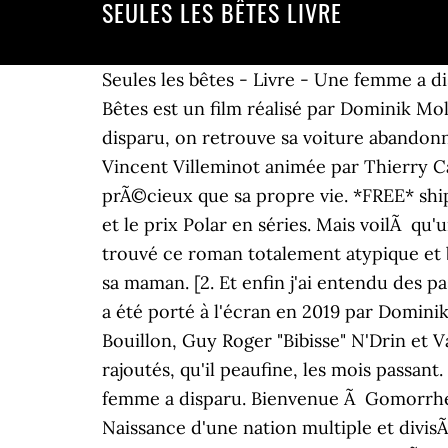
SEULES LES BÊTES LIVRE
Seules les bêtes - Livre - Une femme a disparu. Une erreur est survenue. Avec ce roman choral, Colin Niel orchestre un … Seules Les Bêtes est un film réalisé par Dominik Moll avec Denis Ménochet, Laure Calamy. Une femme a disparu. Une femme, Evelyne Ducat, a disparu, on retrouve sa voiture abandonnée, en pleine campagne, au départ d'un sentier de randonnée. Rencontre avec Colin Niel et Vincent Villeminot animée par Thierry Caquais. Tour Ã tour, elles prennent la parole et chacune a son secret, presque aussi prÃ©cieux que sa propre vie. *FREE* shipping on qualifying offers. Seules les bêtes (Le Rouergue, 2017) a reçu le prix Landerneau polar et le prix Polar en séries. Mais voilÃ qu'une deuxiÃ¨me disparition se produit. Ça y ressemble en effet de très près, et pourtant j'ai trouvé ce roman totalement atypique et bien éloigné des codes du genre. Joseph, un agriculteur, devenu dépressif depuis le décès de sa maman. [2. Et enfin j'ai entendu des pas glisser sur le sol derrière la porte en bois, puis le bruit d'un loquet qui sortait de son axe . Il a été porté à l'écran en 2019 par Dominik Moll, avec Denis Ménochet, Laure Calamy, Damien Bonnard, Nadia Tereszkiewicz, Bastien Bouillon, Guy Roger "Bibisse" N'Drin et Valeria Bruni-Tedeschi. Ils inventent la moitié d'ailleurs, chacun a ses petits détails qu'il a rajoutés, qu'il peaufine, les mois passant. Et alors, tes brebis, tu te mets à les détester comme c'est pas permis. Seules les bêtes Une femme a disparu. Bienvenue Ã Gomorrhe - Prix Douglas Kennedy 2020 du meilleur thriller Ã©tranger, L'Archipel franÃ§ais - Naissance d'une nation multiple et divisÃ©e, IMMORTEL - Le premier Ãªtre humain immortel est dÃ©jÃ nÃ©, Le macaron meurtrier: Un polar cosy, excellent moment dâÃ©vasion, La sÃ©rie guyanaise: Les hamacs de cartons / Ce qui reste en forÃªt / Obia. Impossible d'ajouter l'article Ã votre liste. Seules les bêtes - Livre - Une femme a disparu. Choisissez parmi 20 000 points retrait en France et en Belgique, incluant points relais et consignes automatiques Amazon Lockers, Les membres du programme Amazon Prime bÃ©nÃ©ficient de livraisons gratuites illimitÃ©es, SÃ©lectionnez cette adresse lors de votre commande. Pour calculer l'Ã©valuation globale en nombre d'Ã©toiles et la rÃ©partition en pourcentage par Ã©toile, nous n'utilisons pas une moyenne simple. Ã conseiller ! Â© 1996-2020, Amazon.com, Inc. ou ses filiales. Surtout,"Seules les bêtes" avait la forme d'un magnifique roman choral, remarquablement construit, qui progressivement, comme les grands romans du genre, avait l'art de distiller des indices d'apprence mineurs mais finalement importants pour construire un puzzle qui ne sera achevé qu'à la … Trouver tous les livres, en savoir plus sur l'auteur. afrique. Tu sais qu'elles y sont pour rien, que c'est toi qui les élèves et pas l'inverse, ça change rien. causse policier français En préambule, lecture par Caroline Solé de "Comme des sauvages" (PKJ, 2020) et par Vincent Villeminot de "Entre fauves" (Le Rouergue, 2020). 