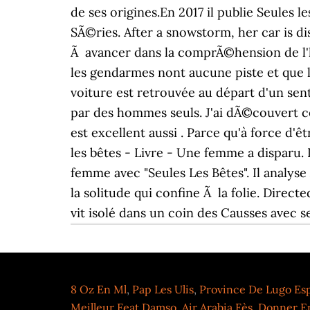
8 Oz En Ml
,
Pap Les Ulis
,
Province De Lugo Es
Meilleur Feat Damso
,
Air Arabia Fès
,
Donner E