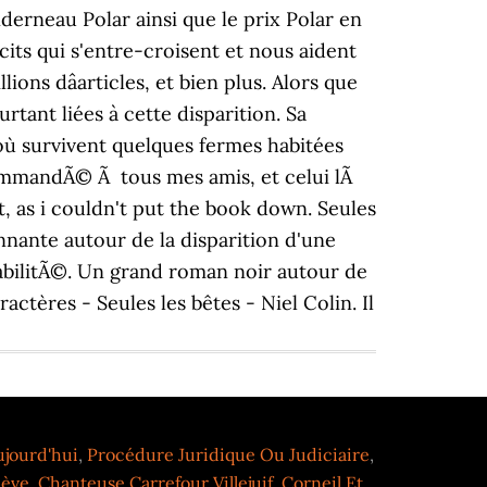
ujourd'hui
,
Procédure Juridique Ou Judiciaire
,
nève
,
Chanteuse Carrefour Villejuif
,
Corneil Et