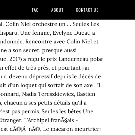
FAQ
ABOUT
CONTACT US
31/05/2018 . Alors que les gendarmes n'ont aucune piste et que l'hiver impose sa loi, plusieurs personnes se savent pourtant liées à cette disparition. Une femme a disparu. Écoutez « Seules les bêtes » de Colin Niel disponible chez Rakuten Kobo. Seules les bêtes. Caractéristiques techniques du livre "Seules les bêtes" PAPIER: Éditeur(s) Thélème: Parution: 31/05/2018 Format: 13.9 x 18.9: Poids: 75g: EAN13: 9791025603888 Avantages Eyrolles.com. Livraison Ã partir de 0,01 â¬ en France mÃ©tropolitaine. Cinq personnes, cachant chacune un secret, se retrouvent de près ou de loin impliquées dans ce drame. Merci dâessayer Ã nouveau. Achetez neuf ou d'occasion Le battant s'est ouvert en grinçant .Et dans l'entrebâillement, j'ai eu ma première vision de cet homme abîmé qui un jour allait devenir mon amant , avec son jean sans forme, sa chemise grise et tachée, ses cheveux dans tous les sens. Un problÃ¨me s'est produit lors du chargement de ce menu pour le moment. Acheter les articles sÃ©lectionnÃ©s ensemble, Livraison Ã EUR 0,01 sur les livres et gratuite dÃ¨s EUR 25 d'achats sur tout autre article. Tu sais que si ici, au milieu du Causse et de tes animaux, tu te sens pas bien, ça veut dire que dedans, ça sera encore pire. Moyenne. Sa voiture est retrouvée au départ d'un sentier de randonnée qui fait l'ascension vers le plateau où … Colin Niel se met tellement dans la peau des diffÃ©rents personnages, un vrai camÃ©lÃ©on, avec leurs faÃ§ons de parler, de penser, de vivre selon leurs milieux et leurs passÃ©s respectifs, c'est impressionnant et dÃ©licieux. SÃ©lectionnez la section dans laquelle vous souhaitez faire votre recherche. La raison ? Scopri Seules les bêtes di Niel, Colin: spedizione gratuita per i clienti Prime e per ordini a partire da 29€ spediti da Amazon. AprÃ¨s avoir consultÃ© un produit, regardez ici pour revenir simplement sur les pages qui vous intÃ©ressent. C'est pas rare que je baisse les yeux et que je regarde mon ombre qui devient plus petite avec les heures. Une femme disparaÃ®t dans les causses recouvertes de neige. Seules les bétes (Tylko zwierzęta … Vos articles vus rÃ©cemment et vos recommandations en vedette. A woman disappeared. Seules les bÃªtes Seules les bêtes avec 1 CD audio MP3 . Des fois j'imagine la vie des paysans d'autrefois et toutes ces croyances qui leur pourrissaient lexistence. Il ne reste plus que 14 exemplaire(s) en stock (d'autres exemplaires sont en cours d'acheminement). Sur le causse, cette immense Ã®le plate oÃ¹ tiennent quelques naufragÃ©s, il y a bien des endroits oÃ¹ dissimuler une femme, vivante ou morte, et plus dâune misÃ¨re dans le cÅur des hommes. Seules les bêtes es una película dramática francesa de 2019 dirigida por Dominik Moll. Seules les bêtes (Le Rouergue, 2017) a reçu le prix Landerneau polar et le prix Polar en séries. En cette mi-janvier, alors que l'hiv