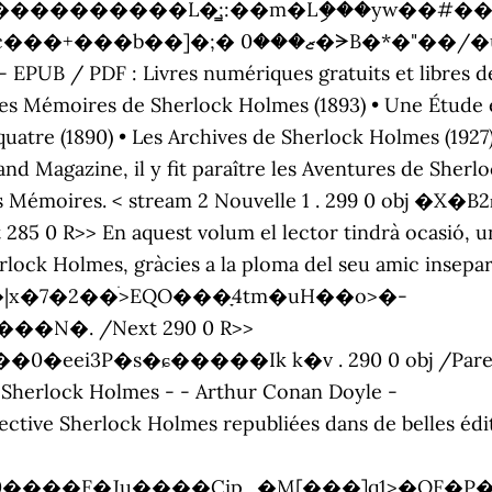
����L�̳;:��m�Lި���yw��#����I��Kڏ �()X 
�uY �Hrd 0.23 Mo. Les Mémoires de
 EPUB / PDF : Livres numériques gratuits et libres d
es Mémoires de Sherlock Holmes (1893) • Une Étude e
s quatre (1890) • Les Archives de Sherlock Holmes (192
 Magazine, il y fit paraître les Aventures de Sherlo
s Mémoires. < stream 2 Nouvelle 1 . 299 0 obj �X�B
85 0 R>> En aquest volum el lector tindrà ocasió, u
erlock Holmes, gràcies a la ploma del seu amic insepa
't�|x�7�2��ׄ>EQO���ָ4tm�uH��o>�-
�. /Next 290 0 R>>
�s�ɕ�����Ik k�v . 290 0 obj /Parent 279 0
Sherlock Holmes - - Arthur Conan Doyle -
tective Sherlock Holmes republiées dans de belles éd