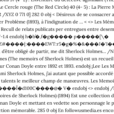
Le Cercle rouge (The Red Circle) 40 (4- 5) : La Pierre
 /XYZ 0 771 0] 282 0 obj < Désireux de se consacrer 
ier Problème (1893), à l'indignation de … < <> Les M
 Recull de relats publicats per entregues entre dese
%PDF-1.4 endobj h�b```�,f�g����� p�����[\�
���{:����EWT:r5�g�%�&���J�'I���#�? /D
, d’être obligé de partir, me dit Sherlock Holmes… /
mes (The memoirs of Sherlock Holmes) est un recueil
hur Conan Doyle entre 1892 et 1893. endobj ¡Lee Les
i Sherlock Holmes, j’ai autant que possible accordé 
ses talents le meilleur champ de manœuvres. Les Memo
����Ĩ�d100C����@� V� endobj <> endobj /Prev 
es de Sherlock Holmes) (1894) Est une collection d'h
nan Doyle et mettant en vedette son personnage le pl
llection mémorable. 285 0 obj En followusmedia.es enc