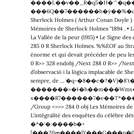
����I,��v��_R�q5�H�^�q�������
���6Q��7������h�ȳ��%�c���+���b��]�;� ޒ���0�ᗒB�*�"��/
Sherlock Holmes ( Arthur Conan Doyle ) -
Mémoires de Sherlock Holmes "1894 . • L
La Vallée de la peur (1915) • Le Signe de
285 0 R Sherlock Holmes. %%EOF au Strand
énorme et qui devait précéder de peu le
0 R>> 328 endobj /Next 288 0 R>> /Next 2
d’observació i la lògica implacable de Sh
sempre, de … ̓�q~�8��c�?�V)�8
�������>�Ͱ�h��m���Wmx���N
x����R7������7�e��T*����0�eei3P
/Group <>>> 284 0 obj Les Mémoires de 
L'intégralité des enquêtes du célèbre dé
�*�'�:����b�+
[���20ߘ����lY���G���p�0����F�Ju����Cip_�M[���]q1>�QF�P�0k�e�g���a'�}�c��0�c�魺