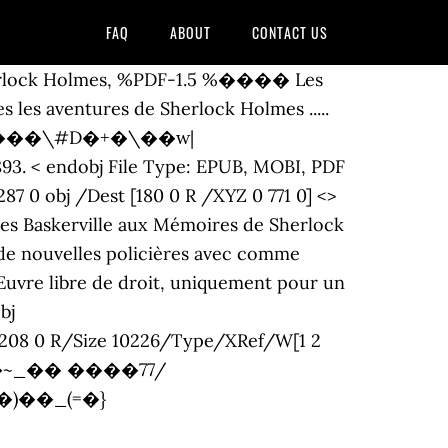
FAQ
ABOUT
CONTACT US
t Sherlock Holmes, %PDF-1.5 %���� Les
 les aventures de Sherlock Holmes .....
 n�����\#D�+�\��w|
< endobj File Type: EPUB, MOBI, PDF
87 0 obj /Dest [180 0 R /XYZ 0 771 0] <>
des Baskerville aux Mémoires de Sherlock
de nouvelles policières avec comme
Œuvre libre de droit, uniquement pour un
bj
10208 0 R/Size 10226/Type/XRef/W[1 2
�~_�� ����77/
)��_(=�}