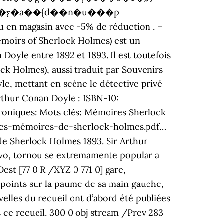
u en magasin avec -5% de réduction . –
emoirs of Sherlock Holmes) est un
oyle entre 1892 et 1893. Il est toutefois
 Holmes), aussi traduit par Souvenirs
le, mettant en scène le détective privé
rthur Conan Doyle : ISBN-10:
hroniques: Mots clés: Mémoires Sherlock
r: les-mémoires-de-sherlock-holmes.pdf…
de Sherlock Holmes 1893. Sir Arthur
vo, tornou se extremamente popular a
st [77 0 R /XYZ 0 771 0] gare,
 points sur la paume de sa main gauche,
elles du recueil ont d’abord été publiées
ce recueil. 300 0 obj stream /Prev 283