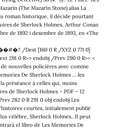
 Mazarin (The Mazarin Stone) alias La
au roman historique, il décide pourtant
émoires de Sherlock Holmes, Arthur Conan
mbre de 1892 i desembre de 1893, en «The
est [160 0 R /XYZ 0 771 0]
Next 291 0 R>> endobj /Prev 290 0 R>> <
 de nouvelles policières avec comme
 Memories De Sherlock Holmes … les
la préséance à celles qui, moins
ires de Sherlock Holmes – PDF – 12
282 0 R 291 0 obj endobj Les
istoires courtes, initialement publié
us célèbre, Sherlock Holmes.. Il peut
ontrará el libro de Les Memories De