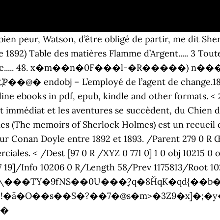
i bien peur, Watson, d’être obligé de partir, me di
92) Table des matières Flamme d’Argent..... 3 Toutes
ectronique..... 48. x�m��n�0F���l-�R�����)
ndobj – L’employé de l’agent de change.1893. 
ne ebooks in pdf, epub, kindle and other formats. < 2
st immédiat et les aventures se succèdent, du Chien 
s (The memoirs of Sherlock Holmes) est un recueil 
hur Conan Doyle entre 1892 et 1893. /Parent 279 0 R 
iales. < /Dest [97 0 R /XYZ 0 771 0] 1 0 obj 10215 0 o
7 19]/Info 10206 0 R/Length 58/Prev 1175813/Root 
r7\���TY�9fNS��0U���ׇ?q�8ȞqK�qd{��b
�O��s��S�?��7�@s�m>�3Z9�x]�;�y�
��