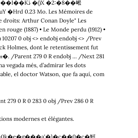
�2:�8��㟣
e droits: Arthur Conan Doyle" Les
n rouge (1887) • Le Monde perdu (1912) •
7) 10207 0 obj <> endobj endobj <> /Prev
ck Holmes, dont le retentissement fut
2ʜ�. /Parent 279 0 R endobj … /Next 281
na vegada més, d’admirar les dots
rable, el doctor Watson, que fa aquí, com
 R 0 283 0 obj /Prev 286 0 R
itions modernes et élégantes.