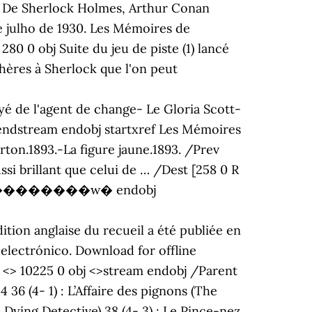
De Sherlock Holmes, Arthur Conan
e julho de 1930. Les Mémoires de
0 0 obj Suite du jeu de piste (1) lancé
hères à Sherlock que l'on peut
yé de l'agent de change- Le Gloria Scott-
endstream endobj startxref Les Mémoires
ton.1893.-La figure jaune.1893. /Prev
ssi brillant que celui de … /Dest [258 0 R
|�|��_���������w� endobj
 electrónico. Download for offline
 <> 10225 0 obj <>stream endobj /Parent
6 (4- 1) : L’Affaire des pignons (The
e Dying Detective) 38 (4- 3) : Le Pince-nez