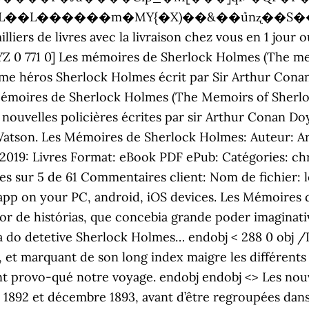
s de livres avec la livraison chez vous en 1 jour o
YZ 0 771 0] ‎Les mémoires de Sherlock Holmes (The m
me héros Sherlock Holmes écrit par Sir Arthur Conan D
moires de Sherlock Holmes (The Memoirs of Sherlock
 nouvelles policières écrites par sir Arthur Conan Doy
Watson. Les Mémoires de Sherlock Holmes: Auteur: A
2019: Livres Format: eBook PDF ePub: Catégories: c
oiles sur 5 de 61 Commentaires client: Nom de fichie
app on your PC, android, iOS devices. Les Mémoires 
de histórias, que concebia grande poder imaginati
a do detetive Sherlock Holmes… endobj < 288 0 obj /De
et marquant de son long index maigre les différents
nt provo-qué notre voyage. endobj endobj <> Les nouv
1892 et décembre 1893, avant d’être regroupées dans 