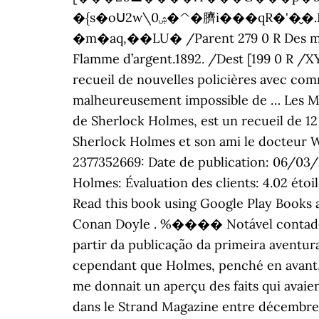
�{s�oՍ2w\ۺ0�^�臍i���qR�'�̬�.L��L������m�MY{�X)��&��ܶunʐ��S��ƹ�a��{d��n�u���p
�m�aq,��LU� /Parent 279 0 R Des millier
Flamme d’argent.1892. /Dest [199 0 R /X
recueil de nouvelles policières avec com
malheureusement impossible de … Les Mé
de Sherlock Holmes, est un recueil de 12
Sherlock Holmes et son ami le docteur 
2377352669: Date de publication: 06/03/
Holmes: Évaluation des clients: 4.02 ét
Read this book using Google Play Books 
Conan Doyle . %���� Notável contador 
partir da publicação da primeira aventur
cependant que Holmes, penché en avant, 
me donnait un aperçu des faits qui avaie
dans le Strand Magazine entre décembre 