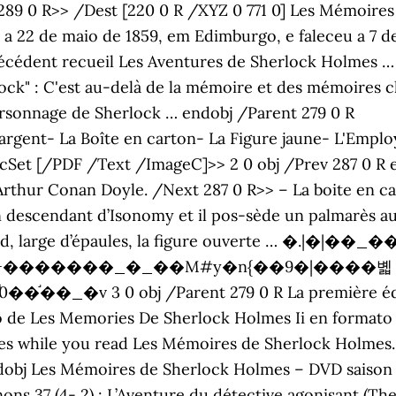
R>> /Dest [220 0 R /XYZ 0 771 0] Les Mémoires 
 a 22 de maio de 1859, em Edimburgo, e faleceu a 7 d
écédent recueil Les Aventures de Sherlock Holmes … 28
ck" : C'est au-delà de la mémoire et des mémoires c
ersonnage de Sherlock … endobj /Parent 279 0 R
'argent- La Boîte en carton- La Figure jaune- L'Emplo
ocSet [/PDF /Text /ImageC]>> 2 0 obj /Prev 287 0 R 
rthur Conan Doyle. /Next 287 0 R>> – La boite en car
 un descendant d’Isonomy et il pos-sède un palmarès au
 grand, large d’épaules, la figure ouverte … �.
��+�������_�_��M#y�n{��9�|����볣
bro de Les Memories De Sherlock Holmes Ii en formato
tes while you read Les Mémoires de Sherlock Holmes.
dobj Les Mémoires de Sherlock Holmes – DVD saison 4 3
gnons 37 (4- 2) : L’Aventure du détective agonisant (Th