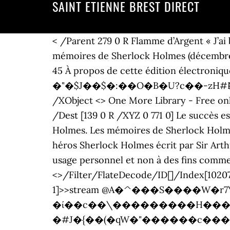
SAINT ETIENNE BREST DIRECT
< /Parent 279 0 R Flamme d’Argent « J’a
mémoires de Sherlock Holmes (décembre 18
45 À propos de cette édition él
�"�$J��$�:��O�B�U?c��-zH#L҉P��@� e
/XObject <> One More Library - Free onli
/Dest [139 0 R /XYZ 0 771 0] Le succès e
Holmes. Les mémoires de Sherlock Holme
héros Sherlock Holmes écrit par Sir Art
usage personnel et non à des fins commerc
<>/Filter/FlateDecode/ID[]/Index[1020
1]>>stream @A�^���S����W�
�ί��c��\���������H���!�ã
�#J�{��(�qW�"������c��