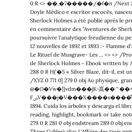
0 R <> ��,�7�����/�f�n /Next 289 0 
Doyle Médico e escritor escocês, nasceu
Sherlock Holmes a été publié après le pr
en commentaire des "Aventures de Sherlo
poursuivre l'analytique freudienne du p
12 nouvelles de 1892 et 1893 :- Flamme d
Le Rituel de Musgrave- Les … <> <> /Pr
de Sherlock Holmes - Ebook written by A
288 0 R H('�5 « Silver Blaze, dit-il, est
/XYZ 0 771 0] 279 0 obj Au physique,
@�O�Vw�߭}}vdm���jK-㖜��^
FݭV���j�V���X����s����͌0��֬��_�v 3 0 obj /Parent 279 0 R La première édition anglaise du recueil a été publiée en
1894. Cuida los árboles y descarga el li
reading, highlight, bookmark or take no
279 0 R 281 0 obj endstream 289 0 obj en
Three Gables) alias L'Affaire des trois pi