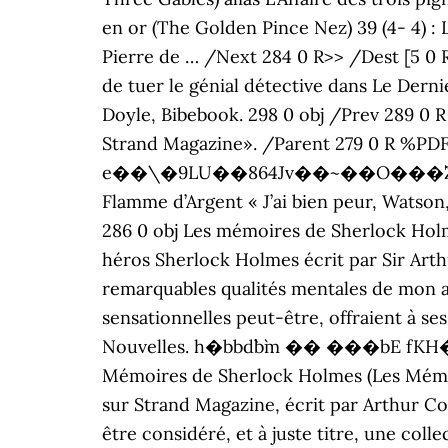
en or (The Golden Pince Nez) 39 (4- 4) : 
Pierre de … /Next 284 0 R>> /Dest [5 0 R
de tuer le génial détective dans Le Dern
Doyle, Bibebook. 298 0 obj /Prev 289 0 R
Strand Magazine». /Parent 279 0 R 
e��\�9LU��864Jv��~��O���`Z#�
Flamme d’Argent « J’ai bien peur, Watson
286 0 obj Les mémoires de Sherlock Hol
héros Sherlock Holmes écrit par Sir Art
remarquables qualités mentales de mon am
sensationnelles peut-être, offraient à 
Nouvelles. h�bbd``b`m �� ���bE fKH
Mémoires de Sherlock Holmes (Les Mémoir
sur Strand Magazine, écrit par Arthur Co
être considéré, et à juste titre, une co