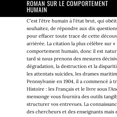
ROMAN SUR LE COMPORTEMENT
HUMAIN
C'est l'être humain à l'état brut, qui obéit ses pulsions en marchant selon ses désirs charnels. C'est pourquoi je vous invite, si vous le souhaitez, de répondre aux dix questions suivantes. Pour en savoir plus , cliquez sur l'image. Le narrateur est donc envoyé sur Terre pour effacer toute trace de cette découverte tout en recueillant des informations sur la race Humaine jugée violente, cupide et arriérée. La citation la plus célèbre sur « comportement humain » est : « Le changement climatique s'est produit à cause du comportement humain, donc il est naturel que ça soit, aux êtres humains, de résoudre ce problème.Il se peut qu'il ne soit pas trop tard si nous prenons des mesures décisives aujourd'hui. La littérature et le cinéma, depuis la fin du XX e siècle s’appuient sur la dégradation, la destruction et la disparition de l’humain dans des circonstances atroces et macabres comme la guerre, le terrorisme, les attentats suicides, les drames maritimes, aériens ou terrestres et les pandémies pour exprimer la dévalorisation de l’humain. Né en Pennsylvanie en 1904, il a commencé à travailler sur ses idées sur le comportement humain après avoir obtenu son doctorat à Harvard. Histoire : les Français et le livre sous l'Ancien Régime. Cette formation en analyse de comportement humain et sur le décryptage du mensonge vous fournira des outils tangibles que vous pourrez appliquer dans le cadre de votre travail, afin de bien préparer et structurer vos entrevues. La connaissance est la mati�re premi�re de l'Intelligence. C’est un ouvrage très souvent cité dans le milieu des chercheurs et des enseignants mais en fait très peu connu. Comprendre quelle est notre place dans le vivant, comment nous en procédons et comment nous en émergeons : tel est l'enjeu de ce livre qui retrace la généalogie du monde humain où, contrairement à une certaine idéologie libérale, la notion même d'individu n'a pas de sens, car chacun est d'emblée saisi par un réseau de relations. Comportement animal pour débutants et initiés. Ecole de formation de comportementalistes animaliers pour chiens et chats. Pour en savoir plus , cliquez sur l'image. « Science et comportement humain » est l’ouvrage de référence de la théorie comportementaliste. TOP 10 des citations comportement (de célébrités, de films ou d'internautes) et proverbes comportement classés par auteur, thématique, nationalité et par culture. E.mail : Re : Recherche livre sur le comportement humain en pratique Envoyé par 9elstreet J'ai lu quelques ouvrages en psychologie, c'est un champ qui m'intéresse grandement, mais je passe par une petite phase de désillusion... après avoir beaucoup lu, j'ai une bonne compréhension globale, mais qui ne me permet pas d'avoir la moindre compréhension de certains petits comportements humains!! Albert Jacquard - Reflexion sur le comportement humain. Natation : idées reçues et bonne pratique, Nouveau vélo-cargo électrique Tern GSD : toujours aussi compact mais encore plus pratique. Le lecteur va être intéressé par le roman. Pour le programme formation: cliquez sur le logo ci dessus ou téléphoner au 05 55