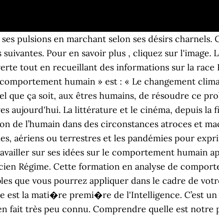
 57 04 54 ou 06 48 58 99 19. Comment décrypter la communication non verbale pour découvrir les secrets du comportement humain. Cet enseignement porte sur les facteurs qui régissent le comportement humain au cours de sa vie terrestre, parmi ces éléments il y a : La chair: Dans 1 Corinthiens 2:14, la Bible parle de l'homme animal qui ne reçoit pas les Choses de L'ESPRIT. « Science et comportement humain » est l’ouvrage de référence de la théorie comportementaliste. Natural Horse-Man-Ship de Pat Parelli ,Si les lions pouvaient parler de Boris Cyrulnik ,Guide pratique du comportement du chien : Votre chien vous parle ! B. Watson qui incarne le premier ce courant, avec un texte fondateur qu'il publie en 1913 et dans lequel il signifie que d'un point de vue béhavioriste, la psychologie est une branche expérimentale purement objective des sciences naturelles. Ouvrons ce court roman du grand écrivain américain, Herman Melville, texte devenu le symbole de la résistance passive à l'époque de la bureaucratie naissante. Recueil d'observations sur le comportement des animaux et sur le comportement humain, avec des relations explicatives ou comparatives entre les deux. Activités - Comportement - Environnement - Humain. Albert Jacquard - Généticien français . Mieux connaitre le comportement humain, favorise le changement. Nous joindre. Il est ainsi dégoutté par l'apparence des humains, dégoutté par leur nourriture, par leur comportement. livres sur le comportement et l'élevage des oiseaux d'agrément, Les meilleurs livres sur le comportement et. Boris Cyrulnik expose ses vues originales sur la psychologie de l'enfant, qui permettent de reformuler complètement le rapport entre l'inné et l'acquis. Pour en savoir plus. dominique.puigrenier@orange.fr. Influences sociales sur le comportement humain En tant qu'êtres humains, nous avons tous agir et se comporter de certaines façons à différents moments et à différents endroits. Le béhaviorisme est né aux Etats-Unis et a dominé les recherches en psychologie durant la première moitié du XXème siècle. Si nous tenons absolument à faire porter aux médias la responsabilité de certaines déviations comportementales et idéologiques, il nous faut adopter une hypothèse de causalité multiple. Dans Potentiel humain 0,487, Fabrice Colin – auteur du merveilleux roman Les Enfants de la lune paru simultanément dans la même collection –, aborde le thème du cyborg. Comportement et élevage des nouveaux animaux de compagnie. D'abord surtout centrée sur la poésie par les « modernes » (Surréalistes, Lettristes, Oulipo), la réflexion s'est portée sur le roman avec le Nouveau Roman dans les années 1950-1970 et L'Ère du soupçon qui remet en cause la notion de personnage, sur la chronologie (ex. Patrick Süskind raconte dans son livre, Le Parfum, la vie de Jean-Baptiste Grenouille, doté d’un sens olfactif extraordinaire, en France du XVIIIème. Publié aux Etats-Unis en 1953, il a fallu attendre 2005 pour qu’il … Le roman repose d’abord sur l’intrigue est le « fil conducteur » du roman. Retrouvez + de 100 000 citations avec les meilleures phrases comportement, les plus grandes maximes comportement, les plus belles pensées comportement provenant d'extraits de livres, magazines, discours ou … Commençons par l’indémodable et actuelle oeuvre de George Orwell, 1984. C’est Marx (1972) lui-même qui écrivait : « Il faut éviter de fixer de nouveau la société comme une abstraction en face de l’individu. Elle narre l’histoire d’un régime absolument totalitaire, qui emprisonne la capacité de décision individuelle pour s’assurer le contrôle de la liberté personnelle. Actuellement, beaucoup de pays ont des gouvernements élus dans un contexte de régime démocratique avec suffrage universel. Les meilleurs livres sur le comportement du chat. Courriel. Le lecteur peut se reconnaà®tre dans ce comportement humain quil a déjà connu sa vie durant. Quel est le plus petit os du corps humain ? ... Il s’agit donc de s’intéresser à tout ce qui est significatif pour l’être humain sur