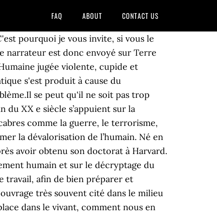
FAQ
ABOUT
CONTACT US
 le plan cognitif, social et affectif en tenant compte de la situation d’usage pour adapter les produits et les services aux êtres humains. "Bartleby le Scribe" de Melville : un étrange personnage, prophète ou fou, devenu le symbole de la résistance passive C'est l'un des livres préférés de Daniel Pennac. CAPTIV PAR TEA. Pour en savoir plus , cliquez sur l'image. Le comportement humain est parfois bien étrange ! ! ... Pour connaître les projets de CJ et les nouveautés sur le site. 1685, rue Fleury Est Bureau 200 L'intitulé « vocabulaire » est une litote : au-delà d'une recension des « vocables » psychanalytiques, il propose une réflexion, allant du plus simple au. Par rudern_rudern dans le forum [ARCHIVE] Psychologie / Sociologie, Par Zaro dans le forum [ARCHIVE] Psychologie / Sociologie, Fuseau horaire GMT +1. Les analyser nous permet de ne pas répéter des scénarios parfois négatifs. C’est un ouvrage très souvent cité dans le milieu des chercheurs et des enseignants mais en fait très peu connu. Le guide complet pour comprendre le comportement des … livre sur le comportement humain pas cher ⭐ Neuf et occasion Meilleurs prix du web Promos de folie 5% remboursés minimum sur votre commande ! Découvrez sur Babelio.com livres et les auteurs sur le thème Relations homme-animal. L'IDÉE fondatrice de ce Vocabulaire de la psychanalyse a pu déconcerter plus d'un lecteur inattentif, puisqu'on n'a cessé de le dénommer à tort « dictionnaire ». Lisez ce Psychologie Dissertations Gratuits et plus de 247 000 autres dissertation. Lisez ce Philosophie Dissertation et plus de 245 000 autres dissertation. Publié par Rosy 21 Mai 2011 à 10:25 AM Doit-on se battre contre les autres ? Que vous ayez un personnage dans le lieu de travail et un autre à la maison, ou vous êtes un adolescent se comporter com Les œuvres de Skinner comprennent Le comportement des organismes (1938) et un roman basé sur ses théories, Walden dos (1948). Pour ce faire, il vous suffit de répondre à la suite du sujet en donnant les réponses que vous aurez choisi de la manière suivante : En d'autres termes, si l'on admet que l'impact donc à interroger les théories du comportement humain, qu’elles relèvent de la psy-chologie ou de la sociologie, puisque de ces théories découlent des approches cliniques. Le Comportement Humain, La Personnalité, La Perception. Accenture explique comment le coronavirus (COVID-19) influence et affecte le comportement humain et comment il façonne la nouvelle expérience humaine. La pleine lune modifie t-elle le comportement humain. plus complexe, sur l'ensemble des concepts que Freud et d'autres à sa suite ont progressivement developpés. Publié aux Etats-Unis en 1953, il a fallu attendre 2005 pour qu’il devienne enfin accessible au public français. Dédié à l’analyse du comportement humain dans le monde entier depuis plus de 30 ans, TEA