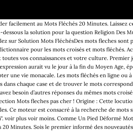
der facilement au Mots Fléchés 20 Minutes. Laissez c
-dessous la solution pour la question Religion Des 
llez sur Solution Mots FléchésDes mots fleches sont 
dictionnaire pour les mots croisés et mots fléchés. A
nt toutes vos connaissances et votre culture. Premier 
e expression aurait vu le jour à la fin du Moyen Age,
ter une vie monacale. Les mots fléchés en ligne ou à
tions dans chaque case et de trouver le mots correspon
us avez besoin d’autres réponses du mêmes mots crois
lection Mots fleches pas cher ! Origine : Cette locutio
es. Ce moteur est consacré à la recherche de mots s
". voir plus voir moins. Comme Un Pied Déformé Mots
20 Minutes. Sois le premier informé des nouveautés en