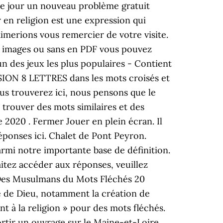
aque jour un nouveau problème gratuit
r en religion est une expression qui
merions vous remercier de votre visite.
 images ou sans en PDF vous pouvez
n des jeux les plus populaires - Contient
LSION 8 LETTRES dans les mots croisés et
ous trouverez ici, nous pensons que le
trouver des mots similaires et des
2020 . Fermer Jouer en plein écran. Il
réponses ici. Chalet de Pont Peyron.
armi notre importante base de définition.
aitez accéder aux réponses, veuillez
n Des Musulmans du Mots Fléchés 20
e de Dieu, notamment la création de
nt à la religion » pour des mots fléchés.
ortir un ouvrage sur le Maine-et-Loire.