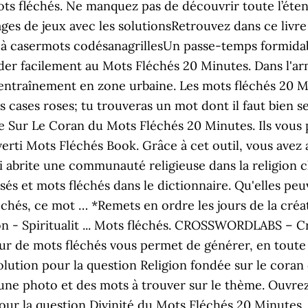
léchés. Ne manquez pas de découvrir toute l’étendu
pages de jeux avec les solutionsRetrouvez dans ce livre
 casermots codésanagrillesUn passe-temps formidabl
er facilement au Mots Fléchés 20 Minutes. Dans l'armé
d'entraînement en zone urbaine. Les mots fléchés 20 
s cases roses; tu trouveras un mot dont il faut bien s
ée Sur Le Coran du Mots Fléchés 20 Minutes. Ils vous
iverti Mots Fléchés Book. Grâce à cet outil, vous avez 
qui abrite une communauté religieuse dans la religion 
isés et mots fléchés dans le dictionnaire. Qu'elles pe
chés, ce mot … *Remets en ordre les jours de la créa
n - Spiritualit ... Mots fléchés. CROSSWORDLABS – Cr
 de mots fléchés vous permet de générer, en toute s
olution pour la question Religion fondée sur le cor
une photo et des mots à trouver sur le thème. Ouvre
our la question Divinité du Mots Fléchés 20 Minutes. 