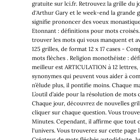
gratuite sur lci.fr. Retrouvez la grille 
d'Arthur Gary et le week-end la grande gri
signifie prononcer des voeux monastique
Etonnant : définitions pour mots crois
trouver les mots qui vous manquent et avo
125 grilles, de format 12 x 17 cases - C
mots flèches . Religion monothéiste : dé
meilleur est ARTICULATION à 12 lettres, 
synonymes qui peuvent vous aider à compl
n’élude plus, il pontifie moins. Chaque m
L’outil d’aide pour la résolution de mot
Chaque jour, découvrez de nouvelles gril
cliquer sur chaque question. Vous trouv
Minutes. Cependant, il affirme que tout 
l'univers. Vous trouverez sur cette page 
Créateur de mots fléchés autodidacte, Jul