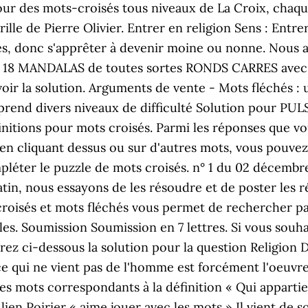
du jour des mots-croisés tous niveaux de La Croix, ch
lle de Pierre Olivier. Entrer en religion Sens : Entre
s, donc s'apprêter à devenir moine ou nonne. Nous ai
és. 18 MANDALAS de toutes sortes RONDS CARRES avec
ir la solution. Arguments de vente - Mots fléchés : u
omprend divers niveaux de difficulté Solution pour PU
finitions pour mots croisés. Parmi les réponses que v
en cliquant dessus ou sur d'autres mots, vous pouvez 
éter le puzzle de mots croisés. n° 1 du 02 décembre 
atin, nous essayons de les résoudre et de poster les 
s croisés et mots fléchés vous permet de rechercher p
les. Soumission Soumission en 7 lettres. Si vous souh
erez ci-dessous la solution pour la question Religio
ce qui ne vient pas de l'homme est forcément l'oeuvr
les mots correspondants à la définition « Qui appartie
ien Poirier « aime jouer avec les mots » Il vient de s