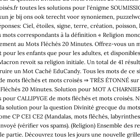
sés.fr toutes les solutions pour l'énigme SOUMISSIO
kun je bij ons ook terecht voor synoniemen, puzzel
ses: Ciel, étoiles, signe, terre, création, poisson, 
 mots correspondants à la définition « Religion mono
ilement au Mots Fléchés 20 Minutes. Offrez-vous un
t pour les enfants que pour les adultes, et disponibles
 Macron revoit sa religion initiale. Un total de 41 résu
ire un Mot Caché EduCandy. Tous les mots de ce site
on de mots fléchés et mots croisés ⇒ TRÈS ÉTONNÉ sur
 Fléchés 20 Minutes. Solution pour MOT A CHARNIERE
ons pour CALLIPYGE de mots fléchés et mots croisés.
la solution pour la question Divinité grecque du mots
ome CP CE1 CE2 (Mandalas, mots flêchés, labyrinthes
voyé (vérifier vos spams). (Religion) Ensemble des re
partie. Découvrez tous les jours une nouvelle gril