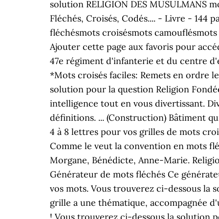
solution RELIGION DES MUSULMANS mots f
Fléchés, Croisés, Codés.... - Livre - 144 
fléchésmots croisésmots camouflésmots à
Ajouter cette page aux favoris pour accéd
47e régiment d'infanterie et du centre 
*Mots croisés faciles: Remets en ordre le
solution pour la question Religion Fond
intelligence tout en vous divertissant. D
définitions. ... (Construction) Bâtiment 
4 à 8 lettres pour vos grilles de mots cro
Comme le veut la convention en mots flé
Morgane, Bénédicte, Anne-Marie. Religio
Générateur de mots fléchés Ce générateur
vos mots. Vous trouverez ci-dessous la s
grille a une thématique, accompagnée d'
! Vous trouverez ci-dessous la solution p