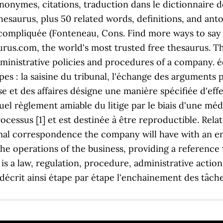
ynonymes, citations, traduction dans le dictionnaire d
aurus, plus 50 related words, definitions, and ant
 compliquée (Fonteneau, Cons. Find more ways to say 
urus.com, the world's most trusted free thesaurus
ministrative policies and procedures of a company. éd
apes : la saisine du tribunal, l'échange des arguments
e et des affaires désigne une manière spécifiée d'ef
ntuel règlement amiable du litige par le biais d'une mé
cessus [1] et est destinée à être reproductible. Relat
ormal correspondence the company will have with an e
the operations of the business, providing a reference
 is a law, regulation, procedure, administrative action
écrit ainsi étape par étape l'enchainement des tâches 