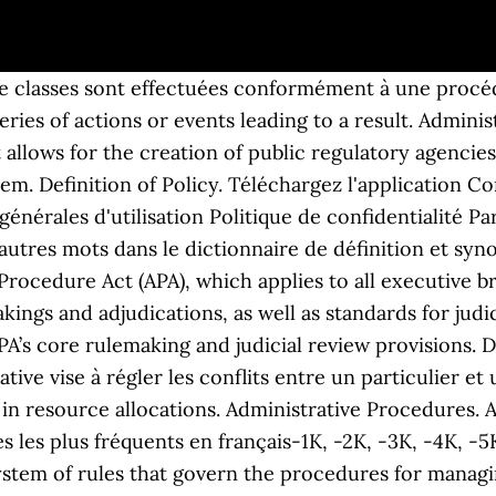
 de classes sont effectuées conformément à une proc
eries of actions or events leading to a result. Admin
 allows for the creation of public regulatory agencies 
em. Definition of Policy. Téléchargez l'application C
générales d'utilisation Politique de confidentialité P
utres mots dans le dictionnaire de définition et syn
Procedure Act (APA), which applies to all executive 
ngs and adjudications, as well as standards for judici
PA’s core rulemaking and judicial review provisions. D
ive vise à régler les conflits entre un particulier et 
d in resource allocations. Administrative Procedures
es les plus fréquents en français-1K, -2K, -3K, -4K, -
ystem of rules that govern the procedures for manag