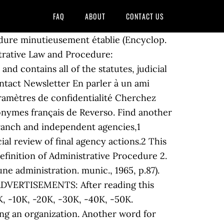
FAQ
ABOUT
CONTACT US
édure minutieusement établie (Encyclop.
istrative Law and Procedure:
and contains all of the statutes, judicial
ontact Newsletter En parler à un ami
aramètres de confidentialité Cherchez
onymes français de Reverso. Find another
branch and independent agencies,1
al review of final agency actions.2 This
efinition of Administrative Procedure 2.
une administration. munic., 1965, p.87).
. ADVERTISEMENTS: After reading this
5K, -10K, -20K, -30K, -40K, -50K.
ing an organization. Another word for