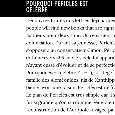
POURQUOI PÉRICLÈS EST
CÉLÈBRE
Découvrez toutes nos lettres déjà parues. Whether you've loved the book or not, if you give your honest and detailed thoughts then people will find new books that are right for them. C’est un peu court pour un siècle, certes, à croire que les historiens ne sont pas matheux pour deux sous. Où se situent les espaces de grande culture en France, Pourquoi cheikh Ahmadou Bamba était contre la colonisation. Durant sa jeunesse, Périclès aura comme maîtres Anaxagore et Zénon d'Elée, il intégrera le parti démocratique et s'opposera au conservateur Cimon. Périclès, en grec ancien Περικλῆς / Periklễs, est un stratège, orateur et homme d'État athénien (Athènes vers 495 av. Ce siècle lui apparaît aujourd'hui comme une étape - majeure - dans la longue marche de la démocratie, celle-ci n'ayant cessé d'évoluer et de se perfectionner jusqu'à la fin du siècle suivant et l'irruption d' Alexandre le Grand. Périclès (492-429) ... Pourquoi est-il célèbre ? J.-C.), stratège et homme d'État athénien, de la tribu Acamantide et du dème de Cholargue, membre de la famille des Alcméonides, fils de Xanthippe et d'Agaristè. Si elles sont considérées comme un élément symbolique de ce pays, il doit bien y avoir une raison. Périclès est né à Athènes vers 495 avant J.-C., il est le fils unique de Xanthippe et d’Agaristè. J.-C. de la peste. 1. Le plan de Périclès est très simple car il se base sur une analyse réaliste de la situation. L'influence de ce personnage sur son époque fut si grande qu'on surnomme généralement cette période « le siècle de Périclès ». C'est à lui que l'on doit en particulier la reconstruction de l'Acropole ravagée par les Perses et l'érection du Parthénon. But alors you are french ? Biographie courte de Jules César - Jules César est sans doute le général romain le plus mythique.De son nom complet, Caius Julius Caesar, César naît à Rome (Italie) le 12 juillet de l'an 101 avant J-C. Issu d'une famille patricienne, il prétend être un descendant d'Énée, fils de Vénus. Thucydide, Histoire de … Elle témoigne ce faisant d'une exceptionnelle faculté d'analyse des textes et des sources. Pourtant, notre connaissance de son action et de sa personnalité tient à de très rares sources si l'on met à part l'oeuvre de son contemporain Thucydide, auteur de La guerre du Péloponnèse. Quant à l'impact de Périclès sur les talents émergents de son époque, il suffit de constater que l'un des seuls hommes politiques que Thucydide admire sans réserve (alors que Thucydide est très difficile à séduire) dans son Histoire de la Guerre du … Cette fois ça y est ! Coche l’explication qui te semble correcte : Le ballon est attaché au plafond par un fil. Platon lui-même n'était pas avare de critiques. Et que savons-nous de la réalité démocratique à Athènes au Ve siècle av. Périclès était un fervent défenseur de la démocratie à une époque où elle était encore fragile. On parle communément du « Siècle de Périclès » et du « Siècle de Louis XIV ». Qui était le premier président de la république Française . Claude Mossé oppose ainsi le grand démocrate que dessine Thucydide à l'orateur 