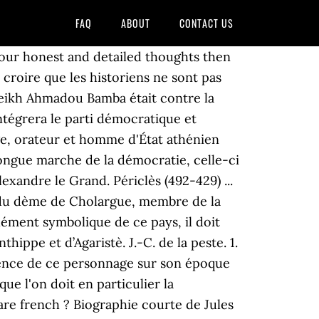
FAQ
ABOUT
CONTACT US
ρικλῆς / Periklēs, signifie « entouré de gloire »), fils de l'homme politique Xanthippe et d'Agaristé, est un général et homme d'État athénien du V e siècle av. Certains petits malins cultivés rétorqueront quil na même duré que 29 ans, les dernières années du règne de Périclès étant entachées par un scandale de détournement de fonds publi… Il a dirigé la principale cité de la Grèce antique pendant trois décennies, tel un roi sans titre. Périclès Introduction Périclès est le personnage de l'Antiquité grecque le plus connu. Biographie de Périclès - Périclès voit le jour le 1er janvier 495 av. Désavoué en 431, il est réélu deux ans plus tard par ses concitoyens à la charge de stratège mais presque aussitôt emporté par … Et accédez à des documents multimédia, exclusifs et surprenants ! Au V e siècle avant notre ère, à l'époque de Périclès, la démocratie est radicale et l'Ecclésia vote tout, toute seule. Périclès ne verra que le début du conflit. Périclès gouverne Athènes de 461 à 429 avant Jésus Christ. » sétonne Louis de Funès face à un Bourvil tout aussi surpris que lui dans La Grande Vadrouille (Gérard Oury, 1966). La meilleure citation de Périclès préférée des internautes. Suivant plusieurs autres, c'est Périclès qui introduisit la coutume de faire participer le peuple aux distributions des terres conquises, et de lui donner de l'argent pour assister aux spectacles et pour s'acquitter de ses devoirs civiques (le misthos). 2. Désavoué en 431, il est réélu deux ans plus tard par ses concitoyens à la charge de stratège mais presque aussitôt emporté par une épidémie de typhus. L'historienne fait revivre la démocratie athénienne durant les deux siècles qui courent de l'avènement de Solon à la mort de Périclès. Périclès, en grec ancien Περικλῆς / Periklễs, est un stratège, orateur et homme d'État athénien (Athènes vers 495 av. L’air chaud dans le ballon est plus léger que l’air de la pièce. Votre email: Une lettre pour tous les passionnés d'Histoire, Publié ou mis à jour le : 2018-11-27 09:50:14. Périclès en est la victime la plus célèbre, puisqu'il en meurt en -429. ... Explique pourquoi Alexandre est célèbre en citant ses principales conquêtes et réalisations. J.-C..Sur celui du haut, on peut lire le nom de Périclès, fils de Xanthippe ; sur celui du milieu, le nom de Cimon, fils de Miltiade, et, sur l'ostrakon du bas, celui d'Aristide, fils de Lysimaque, hommes politiques athéniens très … Et le livre offre bien sûr index, chronologie, lexique, cartes et illustrations. Au cours du temps, l’Héliée a limité le pouvoir de l'Ecclésia. Pourquoi est-il célèbre ? Homme dÉtat et stratège, il était un orateur dont les discours ont profondément marqué la démocratie athénienne. Issu d’une puissante et riche famille, le stratège athénien est souvent présenté, non seulement par Socrate, mais encore bien après, par les penseurs des trois révolutions occidentale