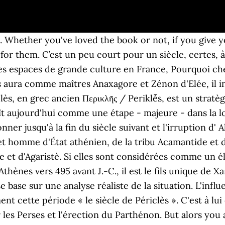
démagogue que dénonce Socrate, sous la plume de Platon. Périclès chercha à le retenir et à le dissuader de son projet ; et c’est alors qu’il dit, dans l’assemblée du peuple, cette parole célèbre : « Si tu ne veux pas écouter Périclès, du moins tu ne feras pas mal d’attendre le plus sage des conseillers, le temps. Périclès a vécu au V° siècle avant J-C. Il est célèbre car il a été le plus grand stratège d'Athènes, il a aussi permis le développement de la démocratie. Mais au casting de la BD, l'un des personnages s'inspire d'un célèbre pirate vendéen. Le gouvernement de Périclès. Exposé sur les africains face à la colonisation. Périclès est célèbre pour son portrait casqué que l’on peut retrouver sur les anciennes pièces grecques de 20 drachmes. Citations de Périclès. Quelle est la nationalité des habitants de l'île Maurice? - Q1: Périclès a vécu à Athènes à l'époque classique, c'est-à-dire au ... ? : Discours de Périclès en 431 avant JC. A ton avis pourquoi ? Le portrait qu'elle dessine de Périclès est tout en nuances. Posté par camille le le 16/11/2016 à 22:04:55 . Il meurt lors de la Guerre du Péloponnèse. 1 pt. Il faut également garder à l'esprit que Périclès était aussi l'oncle et le tuteur d'Alcibiade, qui sera un des plus fameux élèves de Socrate. 2 PREMIERE PARTIE : HISTOIRE (13 points) I – QUESTIONS : (9 points) 1-A quel siècle a vécu Périclès ?Pourquoi est-il célèbre ? L'historienne souligne les profondes inégalités sociales de cette démocratie et les différences de statut, à mille lieues de la Déclaration des Droits de l'Homme et du Citoyen. La prise de la Bastille le 14 juillet 1789. De Thucydide, Hegel retient surtout l’éloge de la culture de Périclès, « homme riche en esprit », signe d’une formation irréprochable. D'un… Ce siècle est ainsi qualifié en raison des nombreux travaux réalisés par Périclès : achèvement des Longs Murs qui entourent la cité, construction du Parthénon (le temple d’Athéna), des Propylées, entrées monumentales de l’ Acropole, de l’ Érechthéion (l’autre temple d’Athéna) et enfin du théâtre de Dionysos. son nom à un siècle. Périclès Consulting est né de la volonté de Pierre Baillavoine et David Farcy d’apporter au conseil en stratégie et organisation une vraie légitimité basée sur l’expertise des métiers de la banque, finance, assurance et protection sociale. 1 BIOGRAPHIE Périclès (494 avant J-C, 429 avant J.-C.) De 462 à 429 avant J.-C., Périclès est élu plus de trente fois stratège. La citation la plus célèbre de Périclès est : « Il n'est point de bonheur sans liberté, ni de liberté sans courage. Citez deux arguments montrant que la mégalopole est l'espace le plus puissant del'Union Européenne. Il est mort en 429 av. Sur les conseils de Périclès, les Athéniens construisent sur l'Acropole des temples pour les dieux. Le nom de Périclès est aussi célèbre que le personnage est méconnu. En savoir plus. Périclès (494 BC-429 BC) Périclès était un homme d’État grec renommé. ouvrage lumineux sur l'un des très rares personnages qui ait donné L'influence de ce personnage sur son époque fut si grande qu'on surnomme généralement cette période "le siècle de Périclès". Il continua ensuite les combats contre les ennemis de Rome en repartant en Asie Mineure pour affronter Mithridate II . Il est L'influence de ce personnage sur son époque fut si grande qu'on surnomme généralement cette période "le siècle de Périclès". 1. C’est de cela que nous allons parler aujourd’hui : pourquoi les fleurs de cerisiers sont-elles si célèbres au Japon ? Périclès était un homme d'état de la Grèce antique né vers 495 avant notre ère et mort en 429, 66 ans plus tard. Avec cette biographie lumineuse, condensée et critique, Claude Mossé répare une injustice et nous éclaire dans le même temps sur les ressorts de la démocratie athénienne à laquelle nous avons coutume de nous référer. à 22:04:55. Dans cet oraison Périclès va expliquer ce qu'est la démocratie et pourquoi c'est le meilleur des systèmes politiques. Périclès (dont le nom, Πε