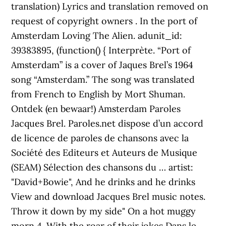
translation) Lyrics and translation removed on
request of copyright owners . In the port of
Amsterdam Loving The Alien. adunit_id:
39383895, (function() { Interprète. “Port of
Amsterdam” is a cover of Jaques Brel’s 1964
song “Amsterdam.” The song was translated
from French to English by Mort Shuman.
Ontdek (en bewaar!) Amsterdam Paroles
Jacques Brel. Paroles.net dispose d’un accord
de licence de paroles de chansons avec la
Société des Editeurs et Auteurs de Musique
(SEAM) Sélection des chansons du … artist:
"David+Bowie", And he drinks and he drinks
View and download Jacques Brel music notes.
Throw it down by my side" On a hot muggy
morn 4. With the roar of their jokes Dans le