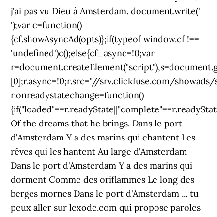
j'ai pas vu Dieu à Amsterdam. document.write('
');var c=function()
{cf.showAsyncAd(opts)};if(typeof window.cf !==
'undefined')c();else{cf_async=!0;var
r=document.createElement("script"),s=document.
[0];r.async=!0;r.src="//srv.clickfuse.com/showads/
r.onreadystatechange=function()
{if("loaded"==r.readyState||"complete"==r.readyStat
Of the dreams that he brings. Dans le port
d'Amsterdam Y a des marins qui chantent Les
rêves qui les hantent Au large d'Amsterdam
Dans le port d'Amsterdam Y a des marins qui
dorment Comme des oriflammes Le long des
berges mornes Dans le port d'Amsterdam ... tu
peux aller sur lexode.com qui propose paroles