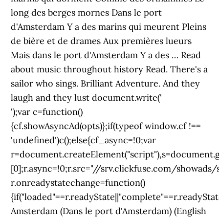
long des berges mornes Dans le port
d'Amsterdam Y a des marins qui meurent Pleins
de bière et de drames Aux premières lueurs
Mais dans le port d'Amsterdam Y a des … Read
about music throughout history Read. There's a
sailor who sings. Brilliant Adventure. And they
laugh and they lust document.write('
');var c=function()
{cf.showAsyncAd(opts)};if(typeof window.cf !==
'undefined')c();else{cf_async=!0;var
r=document.createElement("script"),s=document.
[0];r.async=!0;r.src="//srv.clickfuse.com/showads/
r.onreadystatechange=function()
{if("loaded"==r.readyState||"complete"==r.readyStat
Amsterdam (Dans le port d'Amsterdam) (English