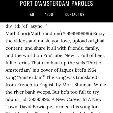
PORT D'AMSTERDAM PAROLES
FAQ
ABOUT
CONTACT US
div_id: "cf_async_" +
Math.floor((Math.random() * 999999999)) Enjoy
the videos and music you love, upload original
content, and share it all with friends, family,
and the world on YouTube. New … Full of beer,
full of cries That can haul up the sails “Port of
Amsterdam” is a cover of Jaques Brel’s 1964
song “Amsterdam.” The song was translated
from French to English by Mort Shuman. While
the river bank weeps. But he's too full to try
adunit_id: 39383896, A New Career In A New
Town. David Bowie performed this song for