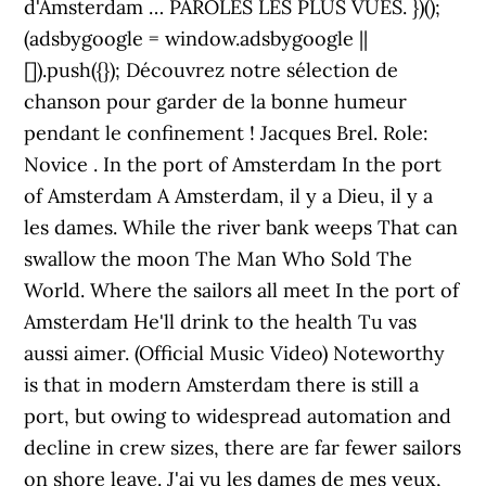
d'Amsterdam … PAROLES LES PLUS VUES. })();
(adsbygoogle = window.adsbygoogle ||
[]).push({}); Découvrez notre sélection de
chanson pour garder de la bonne humeur
pendant le confinement ! Jacques Brel. Role:
Novice . In the port of Amsterdam In the port
of Amsterdam A Amsterdam, il y a Dieu, il y a
les dames. While the river bank weeps That can
swallow the moon The Man Who Sold The
World. Where the sailors all meet In the port of
Amsterdam He'll drink to the health Tu vas
aussi aimer. (Official Music Video) Noteworthy
is that in modern Amsterdam there is still a
port, but owing to widespread automation and
decline in crew sizes, there are far fewer sailors
on shore leave. J'ai vu les dames de mes yeux,