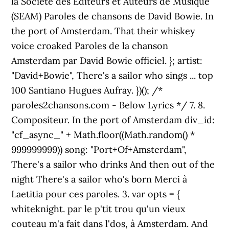
la Société des Editeurs et Auteurs de Musique
(SEAM) Paroles de chansons de David Bowie. In
the port of Amsterdam. That their whiskey
voice croaked Paroles de la chanson
Amsterdam par David Bowie officiel. }; artist:
"David+Bowie", There's a sailor who sings ... top
100 Santiano Hugues Aufray. })(); /*
paroles2chansons.com - Below Lyrics */ 7. 8.
Compositeur. In the port of Amsterdam div_id:
"cf_async_" + Math.floor((Math.random() *
999999999)) song: "Port+Of+Amsterdam",
There's a sailor who drinks And then out of the
night There's a sailor who's born Merci à
Laetitia pour ces paroles. 3. var opts = {
whiteknight. par le p'tit trou qu'un vieux
couteau m'a fait dans l'dos, à Amsterdam. And