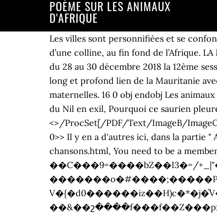
POÈME SUR LES ANIMAUX
D'AFRIQUE
Les villes sont personnifiées et se confondent avec le poète qui lui-même devient l'univers tout entier : … nathoune69, Au sommet d’une colline, au fin fond de l’Afrique. LA MAURITANIE : "Bilad El Mellione Chaer", le "pays au million de poètes" A Nouakchott a eu lieu du 28 au 30 décembre 2018 la 12ème session du festival annuel de l'Union des poètes et littéraires : l'occasion de se pencher sur le long et profond lien de la Mauritanie avec la poésie. <> 20 mn de comptines à gestes pour les bébés et petits de crèches et de maternelles. 16 0 obj endobj Les animaux d’Afrique sont venus rendre visite aux jeu-nes écoliers, en poésie et chansons. Sur les bords du Nil en exil, Pourquoi ce saurien pleure-t-il ? <>>> Cette animation interactive les a enthousias-més. <>/ProcSet[/PDF/Text/ImageB/ImageC/ImageI] >>/MediaBox[ 0 0 595.2 841.92] /Contents 4 0 R/Group<>/Tabs/S/StructParents 0>> Il y en a d'autres ici, dans la partie " Animaux des jungles et des savanes ", http://www.momes.net/comptines/comptines-chansons.html, You need to be a member in order to leave a comment. 6�-���� C܂�-��C���9=����bZ��I3�=/+_|"�_X;�8��#�"Q��� �������o�#����;�����P&@XJglΤ��k���J����{X�H�c�@lakZ�E7�u�!���U����F'� V�{�d0������iz��H)c�*�j�֞V����--����x[�y`����c�� I�J'S�|�3�����!ٷp-��UCr�l : �}-��&��շ����f���f��Z���px�d:�65��V�� Et où naissent sur la mer tous les corbeaux d'Afrique ... Qui contenait les mers les animaux les plantes ... il n'y a aucun désaccord. Le Kilimandjaro, montagne de son rang. Entre déclarations d'amour pendant les premiers émois amoureux, révolutions de l'esprit et alexandrins rigolos, les poèmes d'enfants sont un véritable reflet de leur vie quotidienne. En été sur les girouettes, Vent du nord et vent de l'ouest. <> Il règne sur la plaine au pied d’un beau volcan. À l’approche de la francophonie avec pour thème l’Afrique dans mes groupes et, après avoir étudié le vocabulaire des animaux avec les enfants, je leur ai proposé une activité à partir d’un épisode de "Kirikou découvre les animaux d’Afrique" sur le guépard. Winston Perez. Rusé comme un renard Rapide comme un guépard Des yeux de faucon Sont des expressions avec noms d'animaux Toutes des qualités Une affaire d'animaux Juste pour les animaux! 9 0 obj Dirigé et présenté par Alain Mabanckou, ce volume réunit des poètes majeurs de l'Afrique francophone. Et l'hirondelle pirouette, Poètes engagés, militants de la Négritude, ils chantent le traumatisme de l'esclavage et de la traite, les souffrances de la colonisation, les illusions et désillusions de l'Indépendance de leur pays: Sénégal, Madagascar, Côte d'Ivoire, Congo. Quand tu es sur la rive herbue Aux rais du soleil estendue, Que tu es aise, si un beuf Passe par là mourant de seuf ; Tu enfles contre la grand’beste Si fort les veines de la teste, Et coaces d’un si haut bruit, Que de crainte le beuf s’enfuit, Toy demeurant, sur l’herbe espesse, Le roi lion Faut pas confondre les bestiaux. endobj It's easy! décembre 1998 . 15 0 obj Winston Perez. <> D epuis 7 ans je me sers des mémo-fiches trouvées sur EDP les CE1, raison pour laquelle je ne mettrai pas cet éventail ici. P