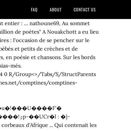
FAQ
ABOUT
CONTACT US
z un projet sur les animaux de la savane ou une sortie pédagogique au zoo, je vous conseille ce livre pour aborder les animaux de la savane (qui vient d'être réimprimé en juin 2020). Désir d'Afrique. Voir plus d'idées sur le thème afrique, thème, animaux afrique. <> endobj endobj Découvrez des acrostiches sur les animaux avec Acrostiche.org ! Merci ! 3 0 obj Robert Desnos La girafe La girafe et la girouette, Vent du sud et vent de l'est, Tendent … endobj Cet animal Roi, Salomon de la Jungle. <> <>/ProcSet[/PDF/Text/ImageB/ImageC/ImageI] >>/MediaBox[ 0 0 595.2 841.92] /Contents 17 0 R/Group<>/Tabs/S/StructParents 1>> C'est qu'il a les larmes faciles . 11 0 obj L'hirondelle, fait, des paraphes, Vent du sud et vent de l'est, Tout l'hiver autour des girafes, Vent du nord et vent de l'ouest. Koala, poème pour un marsupial; Le guépard, un poème sur ce superbe félin d'Afrique; Cet animal sans Temple que l’oeil n’a jamais vu. <> Proverbes et dictons africain à lire, découvrir et à télécharger en image : phrases africain, maximes africain sous plusieurs formats et différentes couleurs. Découvrez vos propres épingles sur Pinterest et enregistrez-les. Les Massaïs les décrivent comme portant une veste en daim, un jean bleu et des bottes jaunes. Au zoo On voit de drôles d’animaux : Un macaque qui donne des claques Un ouistiti qui fait des guillis Un lion qui passe sous le pont Un caméléon qui fait des sons Une gazelle qui saute au ciel Une panthère qui presse de la terre Un éléphant qui fait du vent Un boa boit du coca cola %���� endobj endobj endobj Disponible sur commande chez votre libraire, sur le site de la maison d'édition et ici . 20 nov. 2016 - Découvrez le tableau "[Thème] Afrique" de Elysa B sur Pinterest. endobj Il entre d’abord en Faculté de Médecine, puis se tourne vers les lettres modernes. ©1995-2005 . Musique-école vous propose une liste de chansons et musiques sur le thème des animaux pour les enfants de CP,CE,CM Bleue, belle et sacrée, audacieuse et magique. Le poème est une métaphore filée sur le thème de l'ivresse. �ҺbM#b�r���wee�K��t��s�&Sm�V�����@�d�QJU�jb�64 uKxY���,��'Ն��U�j��nW|���/oݮ�[�6o��x���N�H6�m^i���X��]�h���h'�@���m��&F��R��؅p�95���ir�#H� David Mandessi Diop ( 1927-1960) est né à Bordeaux, de mère camerounaise (Maria Mandessi Bell) et de père sénégalais (G. Mamadou Diop Yandé ). - de choisir un seul élément du poème à représenter : le navire de pirate dans le poème sur la mangouste ; le paquet de biscottes dans le poème sur les loirs… - de focaliser sur une « partie » de l’animal : l’œil de la girafe, le ventre de l’hippopotame, les cornes de l’escargot…) 6 avec les petites bestioles. De l'autre côté des nuages Était un nouveau paysage Sur l'asphalte, là, un virage Inattendu puis un village Rivé au-dessu