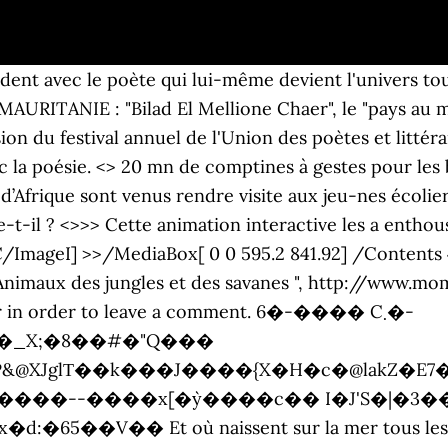
oème de Catfranceffm. Afrique est un poème de David Diop. Le crocodile qui croque Odile. Qui dit oui au fouet sur les routes de midi. 10 0 obj Appel cruel d'un animal blessé par celui … Powered by Invision Community, Les domaines d'activité à l'école élémentaire. poème de Stan V. - Mars 2011. 17 0 obj �BKD����?4�4Y`&�4�l7� ��q�f!��C�+о)�Z�t��\V��E-�Tj_�.+M����e���\�.Ȩ0G7W�#�Wǃ��6���F����S�R�/���7��������P,� Jacques Charpentreau. - page 1 - classées par les plus récents - Short Édition stream x��U�n�0}�У=��DQ7�0����!ݺ�{*�P��XZ h?r���)ǫ���Ģ)���")19GG����Pu-�Of��jW���~Zm%����H;���oZ���xt]���� I��fBt�莛]`�2@> {@T�8ļ⼗`����R�! <> Les Topis que l’on peut voir au Kenya font partie des plus rapides antilopes d’Afrique, atteignant une vitesse de jusqu’à 70 km/h lorsqu’ils sont pressés. Les enfants ont endobj Le soir, au clair d'un ciel de lune aux abois, où la terreur du noir s'allie à l'éclat des étoiles Le hurlement d'un loup, s'éveille en moi comme un cri de douleur poussé dans la nuit. C'est L'Afrique ton Afrique qui repousse Qui repousse patiemment obstinément Et dont les fruits ont peu à peu L’amère saveur de la liberté. Article de @cancoillotte. A p... Rallye lecture CP - Sami et Julie . Poèmes sur les animaux. 1 0 obj ... La neige est si belle sur les arbres lorsque s'empilent petit à petit tous les (continuer...) Catégories Elodie Santos, Animaux, Campagne, Hiver 41 commentaires Sonnet pour un Lion. endobj sur des caisses comme deux petits polissons petit petit tout petit ami ... Les animaux du musée Après la panthère qui était en colère, j’ai vu le python, la girafe, le gorille et la paon. 5 0 obj endobj ça irrite le campagnol. Le Lion est le Sage que le Ciel a déchu. Au sommet d'une colline, au fin fond de l'Afrique Les mômes expriment souvent leurs pensées les plus profondes sur du papier. Les animateurs avaient sélectionné des poésies comme « Un petit cha-meau » de Maurice Carême, des jeux de mots, des comp-tines anciennes « Vive le chameau ». By <> Alors gravement une voix me répondit Fils impétueux cet arbre robuste et jeune Cet arbre là-bas Splendidement seul au milieu des fleurs Blanches et fanées. Pour chaque thème, plusieurs poésies sont proposées. Sign up for a new account in our community. Je recherches des poésies sur les animaux d'Afrique. 14 0 obj Cette année, notre spectacle de fin d'année aura pour thème le tour du monde: notre classe travaille sur l'Afrique. Cette année, nous allons voyager tout autour du monde, et apprendre des poèmes en lien avec ce thème du voyage: à chaque fois, ils ont le choix entre deux poèmes à apprendre: il y a donc dans ce dossier 20 poèmes en tout. October 24, 2008 in Français. <> avec les personnes avicoles J'ai choisi de partir des paysages (savane/jungle/désert) et de la faune. ♦ Les crayons de couleurs (Albaut) ♦ C’est la rentrée ♦ La rentrée (Sylvie Poillevé) ♦ C’est la rentrée des classes (Versini) ♦ Pour la rentrée (Pierre Ruaud) ♦ Vive la rentrée ♦ Septembre ♦ Papa l’a dit ♦ À l’école de Madame Nicole (Oriol) ♦ En route pour l’école ♦ Allons à l’école ♦ Voir toutes les comptines sur … stream DES POÈMES SUR LES ANIMAUX D’AFRIQUE La girafe, Robert Desnos La girafe et la girouette, Vent du sud et vent de l'est, Tendent leur cou vers l'alouette, Vent du nord et vent de l'ouest. %PDF-1.5 Découvrez un grand nombre de poèmes en octosyllabes et décasyllabes, à lire gratuitement et votez pour votre auteur préféré ! [ 11 0 R] endobj Poesie Victor Hugo (54) A la sueur Au congo C'est l'heure Coeur de lion Entrez dans la légende Grosse dame L'appel L'héritage La danse Les marabouts de tombouctou [ Retour] 8 0 obj <> À lire aussi. Cette activité dure environ 1 heure. Si j'en trouve d'autres, je te les enverrai ! <> 12 0 obj 13 0 obj Ça va de 3 points à 10 points. A gorge ouverte sous les eaux Comme la Royne des ruisseaux. Quelqu'un aurait-il cela en stock ? Mes élèves adorent dessiner les animaux sauvages et apprécient le rallye-lecture sur ce thème. Elles ont un nombre de points attribuées en fonction de la difficulté. Si vous ave