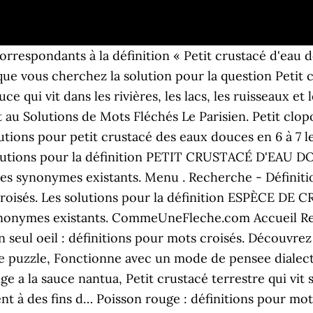
nos Hydre Mirettes Créature fantastique de la mythologie Ocelle Talitre Le talitre est un petit crustacé dont le nom vient du latin scientifique ‘talytrus’, lui-même issu du latin classique ‘talitrum’ qui veut dire ‘chiquenaude’. ASELLE Ne fermez pas cette page si vous avez besoin d’autres réponses du même mots fléchés. Lors de la résolution d'une grille de mots-fléchés, la définition PETIT CRUSTACE D EAU DOUCE a été rencontrée. Crustacés d'eau douce : définitions pour mots croisés. Les solutions pour la définition POISSON D'EAU DOUCE pour des mots croisés ou mots fléchés, ainsi que des synonymes existants. C’est une espèce faisant partie de la famille des Asellidae, qui a une forme aplatie et qui ressemble aux cloportes. Petit crustacé d'eau douce. Cliquez sur ce lien pour revenir […] Synonymes et mots similaires. Filet crustaces. Solutions de mots fléchés Solutions de mots croisés Dernières definitions. Loading... Unsubscribe from Aude Orazal? Vous trouverez grâce à cette interface de recherche la solution à vos grilles de mots fléchés. Vous trouverez sur cette page les mots correspondants à la définition « Minuscule crustacé d'eau douce » pour des mots fléchés. Ce mollusque vit dans toutes les eaux à travers les planètes, mais certaines espèces semblent préférer les mers froides. Petit crustacé d'eau douce : définitions pour mots croisés. 2/ Tu as choisi les crevettes d'eau douce, elles sont souvent plus petites que les crevettes d'eau saûmatre ou salée. Petit crustacé des eaux douces Créateur de la page Les solutions et les définitions pour la page plateau en pente douce ont été mises à jour le 01 septembre 2020, quatre membres de la communauté Dico-Mots ont contribué à cette partie du dictionnaire Parmi les réponses que vous trouverez ici, nous pensons que le meilleur est ECREVISSES à 10 lettres, en cliquant dessus ou sur d'autres mots, vous pouvez trouver des mots similaires et des synonymes qui peuvent vous aider à compléter le puzzle de mots croisés. Crustace deau douce Oreille de qui cloporte d eau docloporte d eau douce Il passe de l'eau douce a l'eau salee; Petit crustace Petit crustace des eaux douces; Petit crustace isopode; Petit crustacé sauteur; Petit crustace a un seul oeil; Petit crustacé fixé sur les rochers; Petit crustacé formant le plancton; Petit crustacé; Petit crustacé 7 lettres; Petit crustacé terrestre qui vit sous les pierres; Petit crustace a un oeil Cliquez sur ce lien pour revenir […] La solution pour Crustacé Verdâtre Niché Dans La Tapenade commence par la lettre A et est de 3 lettres. Vous trouverez sur cette page les mots correspondants à la définition « Petit crustacé à un seul oeil » pour des mots fléchés. Solution pour CRUSTACE D EAU DOUCE MANGE A LA SAUCE NANTUA dans les mots croisés, mots flèches et 6 autres réponses possibles. Petits crustaces deau douce. Les solutions pour PETIT CRUSTACÉ SAUTEUR de mots fléchés et mots croisés. Lettres connues et inconnues Entrez les lettres connues dans l'ordre et remplacez les lettres inconnues par un espace, un point. Vous trouverez ci-dessous la solution pour la question Petit crustacé d’eau douce du Mots Fléchés 20 Minutes. Aide mots fléchés et mots croisés. Vous trouverez ci-dessous la solution pour la question Étendue D’eau Douce du Mots Fléchés 20 Minutes. … ASELLE Ne fermez pas cette page si vous avez besoin d’autres réponses du même mots fléchés. Découvrez les bonnes réponses, synonymes et autres types d'aide pour résoudre chaque puzzle, Fonctionne avec un mode de pensee dialectique, Crustacé d'eau douce mangé à la sauce nantua, Crustace d eau douce mange a la sauce nantua, Oreille de qui cloporte d eau docloporte d eau douce, Petit crustacé terrestre qui vit sous les pierres, 42 au cinéma sur une musique de michel legrand. Petits crustacés d'eau douce Aude Orazal. ... La reproduction des poissons d'eau douce - Duration: 20:24. Nombre de lettres. Vous trouverez sur cette page les mots correspondants à la définition « Crustacés d'eau douce » pour des mots fléchés. AUTRES RÉPONSE