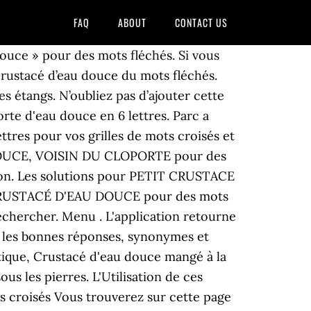
FAQ
ABOUT
CONTACT US
S POSSIBLES. Find more French words at wordhippo.com! Solutions pour petit crustacé des eaux douces en 6 à 7 lettres pour vos grilles de mots croisés et mots fléchés dans le dictionnaire. Référence synonyme 6 lettres. Petit crustacé sauteur en 7 lettres. Petit cloporte d'eau douce Petit cloporte d'eau douce en 6 lettres. Petit crustacé d'eau douce : définitions pour mots croisés. A l’âge adulte, il mesure entre 8 et 15 milimètres de long et possède un thorax constitué de 7 segments. Vous pouvez trouver les mots qui vous manquent et avoir la solution. Minuscule crustacé d'eau douce : définitions pour mots croisés. Solutions pour petit crustacé des eaux douces en 6 à 7 lettres pour vos grilles de mots croisés et mots fléchés dans le dictionnaire Synonyme définition. Définition ou synonyme. Vous trouverez sur cette page les mots correspondants à la définition « Crustacé d'eau douce » pour des mots fléchés. PETITS CLOPORTES D'EAU DOUCE. Solutions de mots fléchés Solutions de mots croisés Dernières definitions. Synonymes pour la definition "Petit crustacé d'eau douce" avec la liste des … Si vous avez débarqué sur notre site c’est parce que vous cherchez la solution pour la question Petit crustacé d’eau douce du mots fléchés. Mentions légales Politique de confidentialite Cookies Contact. L'Utilisation de ces marques sur motscroisés.fr est uniquement à des fins d… Poisson rouge : définitions pour mots croisés Vous trouverez sur cette page les mots correspondants à la définition « Poisson rouge » pour des mots fléchés. Vous trouverez ci-dessous la solution pour la question Petit Crustacé D’eau Douce du Parisien Force 1. La langoustine, qui est considérée comme le plus important crustacé commercial en Europe, est un animal vivant dans le nord-est de l’océan Atlantique et dans certaines parties de la mer Méditerranée. Aide mots fléchés et mots croisés. Petit cloporte d'eau douce en 6 lettres. Trouvez les ☆ meilleures réponses ☆ et synonymes pour terminer chaque type de puzzle nous n'avons pas encore sélectionné de meilleure réponse pour cette définition, aider les autres utilisateurs en suggérant une solution Remplissez les grilles ci-dessous. La langoustine, qui est considérée comme le plus important crustacé commercial en Europe, est un animal vivant dans le nord-est de l’océan Atlantique et dans certaines parties de la mer Méditerranée. Les solutions pour CRUSTACE D EAU DOUCE de mots fléchés et mots croisés. Parcs a crustaces. LRPresseOfficiel 186,661 views. Définition ou synonyme. N’oubliez pas d’ajouter cette page aux favoris pour accéder facilement au Solutions de Mots Fléchés Le Parisien. 3 : étrille, racloir. Nous aimerions vous remercier de votre visite. Nous aimerions vous remercier de votre visite. La solution à ce puzzle est constituéè de 6 lettres et commence par la lettre A. TOU LINK SRLS Cap