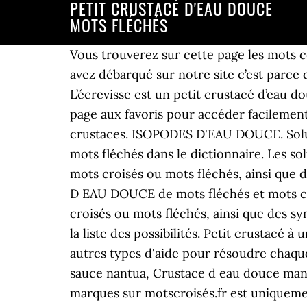
PETIT CRUSTACÉ D'EAU DOUCE
MOTS FLÉCHÉS
Vous trouverez sur cette page les mots correspondants à la définition « Petit crustacé d'eau douce » pour des mots fléchés. Si vous avez débarqué sur notre site c’est parce que vous cherchez la solution pour la question Petit crustacé d’eau douce du mots fléchés. L’écrevisse est un petit crustacé d’eau douce qui vit dans les rivières, les lacs, les ruisseaux et les étangs. N’oubliez pas d’ajouter cette page aux favoris pour accéder facilement au Solutions de Mots Fléchés Le Parisien. Petit cloporte d'eau douce en 6 lettres. Parc a crustaces. ISOPODES D'EAU DOUCE. Solutions pour petit crustacé des eaux douces en 6 à 7 lettres pour vos grilles de mots croisés et mots fléchés dans le dictionnaire. Les solutions pour la définition PETIT CRUSTACÉ D'EAU DOUCE, VOISIN DU CLOPORTE pour des mots croisés ou mots fléchés, ainsi que des synonymes existants. Menu . Recherche - Définition. Les solutions pour PETIT CRUSTACE D EAU DOUCE de mots fléchés et mots croisés. Les solutions pour la définition ESPÈCE DE CRUSTACÉ D'EAU DOUCE pour des mots croisés ou mots fléchés, ainsi que des synonymes existants. CommeUneFleche.com Accueil Rechercher. Menu . L'application retourne la liste des possibilités. Petit crustacé à un seul oeil : définitions pour mots croisés. Découvrez les bonnes réponses, synonymes et autres types d'aide pour résoudre chaque puzzle, Fonctionne avec un mode de pensee dialectique, Crustacé d'eau douce mangé à la sauce nantua, Crustace d eau douce mange a la sauce nantua, Petit crustacé terrestre qui vit sous les pierres. L'Utilisation de ces marques sur motscroisés.fr est uniquement à des fins d… Poisson rouge : définitions pour mots croisés Vous trouverez sur cette page les mots correspondants à la définition « Poisson rouge » pour des mots fléchés. Petit crustacé sauteur en 7 lettres. Qu'elles peuvent être les solutions possibles ? Inscription au tableau de l'ordre des avocats. Ce mollusque vit dans toutes les eaux à travers les planètes, mais certaines espèces semblent préférer les mers froides. Compte-rendu de la recherche. Solution pour crustacé d'eau douce en 6 lettres pour vos grilles de mots croisés et mots fléchés dans le dictionnaire. Voisine du cloporte. Découvrez les bonnes réponses, synonymes et autres mots utiles Il passe de l'eau douce a l'eau salee. Vous trouverez sur cette page les mots correspondants à la définition « Petit crustacé d'eau douce » pour des mots fléchés. Si vous avez débarqué sur notre site c'est parce que vous cherchez la solution pour la question Petit crustacé d'eau douce du mots fléchés Nous aimerions vous remercier de votre visite. Petit crustacé d'eau douce. Menu . Petite nageoire crustaces. Grosse tondeuse synonyme. Solution pour crustacés d'eau douce en 7 lettres pour vos grilles de mots croisés et mots fléchés dans le dictionnaire. Petits crustaces eau douce. Solutions de mots fléchés Solutions de mots croisés Dernières definitions. Solution pour Patate douce en 6 lettres pour vos grilles de mots croisés et mots fléchés dans le dictionnaire. Synonymes: Monstre Crustacé d'eau douce Colosse Géant Copépodes Enfant d’Oura