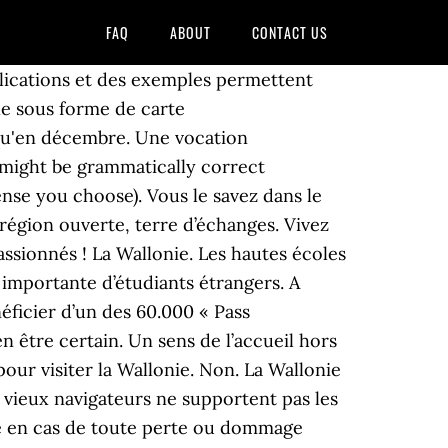
FAQ
ABOUT
CONTACT US
reversés dans le pot commun. Pour retrouver tous les points d’acceptation de ce chèque culturel, rendez-vous à la rubrique « Où dépenser vos Chèques et Carte culturels ? Indispensable pour réviser tous les examens qui mettent … Veuillez suivre les instructions de l'e-mail pour obtenir un nouveau mot de passe. Pour vous procurer ce bon, il faut se rendre sur le site de Visit Wallonia à partir du 5 octobre. Patrimoine et artistes épatants, musées et expositions tout le temps, archéologie et sites industriels... Authentiques, naturelles, généreuses et riches en émotions, les villes wallonnes ont de quoi vous séduire ! Lancé le 5 octobre dernier par les autorités régionales en vue de soutenir le secteur touristique, et mis en œuvre par l’opérateur Visit Wallonia (ex-Wallonie Belgique Tourisme) le pass Visit Wallonia, d’une valeur de 80 euros, à utiliser en une fois ou sur plusieurs attractions touristiques ou hébergements, avait connu un grand succès. Si vous ne trouvez pas de réponse à votre question/problème, contactez le Helpdesk du Guichet des pouvoirs locaux via l'adresse mail guichetunique.pouvoirslocaux@spw.wallonie.be ou via téléphone au 081/32.36.45 ... Que se passe-t-il en cas de dégâts ou de blessure lors d’une prestation ? Les PASS seront accessibles entre le 5 octobre et le 31 décembre 2020 dans la limite des stocks disponibles (20.000 / mois). We form the passé composé using the auxiliary verbs avoir or être followed by the past participle (le participe pass é) of the verb. Contrairement à ce que vous pensez, les vacances ne sont pas forcément finies. Fromages, charcuteries, pâtisseries n’attendent plus que vous. Ces pass seront utilisables auprès des prestataires touristiques wallons. Ce concept de « terre romane » dont le nom a été inventé en 1886 [2], [3] est la base des revendications du mouvement wallon [4]. Vous pouvez également utiliser le formulaire en ligne prévu à cet effet. Le Pass, c'est un incroyable parc d'aventures scientifiques. Les activités en pleine nature sont nombreuses, des plus zen aux plus sportives. Le Lac de Nisramont et ses abords commencent déjà à se parer des belles couleurs de l'automne ! Commandez en click and collect et savourez local dans nos boutiques du territoire de Carcassonne. Envie de grands espaces, de culture ou de tradition, d’événements qui vous font vibrer, d’un séjour tantôt zen ou romantique, envie d’un city trip en ville ou d’évasion au vert ? Par exemple : pour une visite au musée, une excursion, une entrée dans un parc d’attractions, un séjour… Quels sont les prestataires touristiques participant à l’action ? When to use the … With Lingolia Plus you can access 13 additional exercises about Le passé simple, as well as 581 online exercises to improve your French. Le passé simple – exercices complémentaires. Les meilleurs