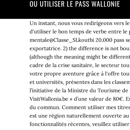
OU UTILISER LE PASS WALLONIE
Un instant, nous vous redirigeons vers le site SNCB International. À partir de 3 règles, des explications et des exemples permettent d'utiliser le bon temps de verbe entre le passé composé et l'imparfait. Le passé simple - capsule sous forme de carte mentale@Classe_SLkoutbi 20.000 pass seront disponibles chaque mois, à partir d'octobre jusqu'en décembre. Une vocation exportatrice. 2) the difference is not bound by hard and fast rules: there are times when both might be grammatically correct (although the meaning might be different, especially the connotations, depending on which tense you choose). Vous le savez dans le cadre de la crise sanitaire, le secteur touristique a fortement souffert. Lieux d'utilisation. Une région ouverte, terre d’échanges. Vivez votre propre aventure grâce à l'offre touristique de nombreux opérateurs professionnels et passionnés ! La Wallonie. Les hautes écoles et universités, présentes dans les classements mondiaux, se signalent par une proportion très importante d’étudiants étrangers. A l’initiative de la Ministre du Tourisme de la Wallonie, Madame De Bue, chaque famille peut bénéficier d’un des 60.000 « Pass VisitWallonia.be » d’une valeur de 80€. Essayez tout de même de vous renseigner avant pour en être certain. Un sens de l’accueil hors du commun. Comment utiliser mes titres-services électroniques ? Découvrez ce pass gratuit pour visiter la Wallonie. Non. La Wallonie est une région naturellement ouverte au monde, où dialoguent les langues et les cultures. Les vieux navigateurs ne supportent pas les fonctionnalités récentes, veuillez utiliser Chrome ou Firefox VOO décline toute responsabilité en cas de toute perte ou dommage (direct, indirect, matériel ou immatériel) résultant de l’utilisation du Site et de ses composantes, ou de l’incapacité d’utiliser le Site. Le lien « Plus d’informations » renvoi vers la page d’aueil du site internet du SPW. COVID-19 : la plupart des attractions touristiques restent fermées en Wallonie. Les vieux navigateurs ne supportent pas les fonctionnalités récentes, veuillez utiliser Chrome ou Firefox Ils devront être inscrits dans les établissements de formation ou d’accueil installés sur le territoire de la Région Auvergne-Rhône-Alpes et relevant des catégories suivantes : Concrètement, ce pass sera accessible grâce à un QR code sur le site visitwallonia.be et donnera un pouvoir d'achat de 80 euros à toute personne qui l'utilisera. Bref, finalement, le Grévisse est complet, argumenté, clair, limpide, avec toujours le souci de donner des exemples tirés du français courant, ou de préciser telle étymologie ou tel sens d'un mot. Profitez de packages et de bons de réduction pour découvrir la Wallonie et parcourez nos hébergements classés par types. Dakota Johnson est-elle fiancée à Chris Martin ? ou OFFRE DEVICE : UNE TV PHILIPS 4K HDR 50’ (599 €) ou UN VIDEOPROJECTEUR XIAOMI (499 €) ou UN SAMSUNG GALAXY S20 FE (649 €) OFFERT Découvrez cette nouvelle série avec les stars des Frères Scott, Top 10 des chants de Noël les plus écoutés dans le monde. #VisitWallonia #WallonieNature #automne #landscapephotography #natur