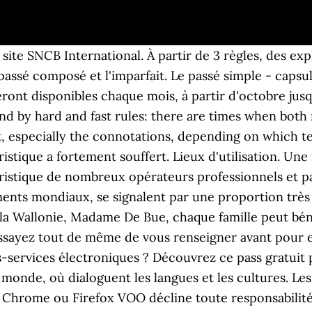
e #fall #reflet #landscape @mumupaillettes, Une publication partagée par Wallonie Belgique Tourisme (@visitwallonia) le 27 Sept. 2020 à 11 :30 PDT. Elle compte une population jeune, mobile internationalement. Hier, Michel a rangé son bureau. Le Pass Tourisme offert par la Région wallonne vous permet de vous offrir des entrées à Pairi Daiza, des abonnements, des tickets de parking ou les produits proposés aux guichets d’accueil (Guide du Parc, masque, gel). Pour remédier à ces deux problèmes, le Gouvernement Wallon a décidé d’octroyer un pass gratuit à destination des familles. Report de la distribution des PASS en 2021 Les distributions du PASS programmées initialement ce 1er novembre et 1er décembre seront reportées en 2021. Le pass Visit Wallonia est destiné à être utilisé chez tous les prestataires touristiques de Wallonie participant à l’action. Ce pass permettra à chaque foyer de découvrir les attractions et hébergements de Wallonie. Standard Multi (Rail Pass) idéal pour les plus de 26 ans qui voyagent souvent, € 8,30 par trajet La Wallonie vous invite à visiter sa nature préservée, ses châteaux et forteresses, ses sites industriels reconnus au patrimoine mondial de l’Unesco, sans oublier des délicieuses traditions culinaires ! Un Pass touristique de 80€ offert par la Wallonie et le "COME♡BACK" des musées bruxellois : le tourisme reprend vie 01 octobre 2020 Vous avez jusqu'au 10 octobre pour acheter les Post-it CAP48 ! Il a décidé de ranger son bureau chaque semaine. Become a Lingolia Plus member to access these additional exercises. La date de relance de cette action sera communiquée dès que les conditions le permettront. Nos articles vous disent tout sur le travailleur agréé et l’entreprise qui l’emploie. Si vous ne trouvez pas de réponse à votre question/problème, contactez le Helpdesk du Guichet des pouvoirs locaux via l'adresse mail guichetunique.pouvoirslocaux@spw.wallonie.be ou via téléphone au … On vous explique tout ici ! Comment associer un numéro de téléphone à mon compte Steam ? Et si vous manquez d’idées, sachez qu’il y a plein de choses à voir en Wallonie ! Des réductions et concours chaque mois . En effet, un pass d’une valeur de 80€ est disponible pour vous. Venez humer, goûter, savourer les mets du terroir wallon. Le Pass Restaurant (chèque et/ou carte) peut être utilisée dans les restaurants et auprès des organismes ou entreprises assimilés, brasseries, restauration rapide, grandes et moyennes surfaces, mais aussi charcuteries, traiteurs, boulangeries, primeurs, détaillants en fruits et légumes agréés par la CNTR (Commission Nationale des Titres-Restaurant). Seuls les opérateurs reconnus par le CGT, les membres d'Attractions et Tourisme et/ou de MSW (Musée et Limité à un par ménage, le Pass Visit Wallonia peut être commandé par tous, que vous résidiez en Wallonie, en Flandre, à Bruxelles ou même à l'étranger. ... Recherchez une ALE, un CPAS ou … Un pass touristique d’une valeur de 80 euros à utiliser cet automne en Wallonie Home > Régions > Luxembourg > Le fil d'actu - 28-09-2020 à 14:30 - L'Avenir Lecture 1 min. Votre réclamation doit être accompagnée d’une copie de votre certificat de conformité ou, à défaut, une attestation officielle du constructeur sur laquelle figure le taux d’émission de CO 2 /Km ou … Le PASS ne sera ni transférable, ni échangeable, ni remboursable. Example. Les pass qui n’auront pass été utilisés à temps ou pas dans leur totalité seront reversés dans le pot commun. La Wallonie se professionnalise pour répondre aux demandes des entreprises, Réglementation en matières d'agences de voyages, d'hébergements et d’équipements touristiques. Ce champ est obligatoire. On n'a pas l'impression d'avoir un manuel de grammaire aride entre les mains, mais un patient guide qui explique len-te-ment le bon usage des mots. Les restrictions au niveau des voyages ont permis à une majorité de professionnels du secteur de faire le plein malgré les mesures sanitaires. Les pass qui n’auront pass été utilisés à temps ou pas dans leur totalité seront 