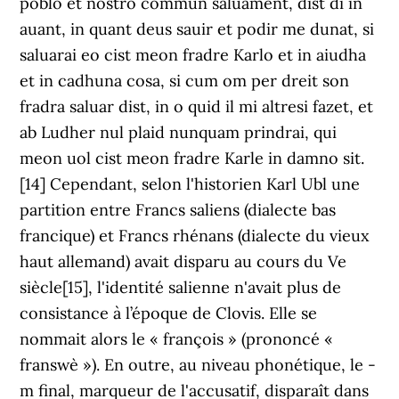
poblo et nostro commun saluament, dist di in
auant, in quant deus sauir et podir me dunat, si
saluarai eo cist meon fradre Karlo et in aiudha
et in cadhuna cosa, si cum om per dreit son
fradra saluar dist, in o quid il mi altresi fazet, et
ab Ludher nul plaid nunquam prindrai, qui
meon uol cist meon fradre Karle in damno sit.
[14] Cependant, selon l'historien Karl Ubl une
partition entre Francs saliens (dialecte bas
francique) et Francs rhénans (dialecte du vieux
haut allemand) avait disparu au cours du Ve
siècle[15], l'identité salienne n'avait plus de
consistance à l’époque de Clovis. Elle se
nommait alors le « françois » (prononcé «
franswè »). En outre, au niveau phonétique, le -
m final, marqueur de l'accusatif, disparaît dans