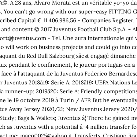
Ã©. À 28 ans, Alvaro Morata est un véritable yo-yo da
s, You can't go wrong with our super-easy FITTING GU
bscribed Capital € 11.406.986,56 - Companies Registe
d content © 2017 Juventus Football Club S.p.A. - All 
rt@juventus.com - Tel. Une aura internationale qui v
io will work on business projects and could go into co
taquant du Red Bull Salzbourg sâest engagé dimanche 
iaux pendant le confinement, le joueur portugais en 
face à l'attaquant de la Juventus Federico Bernardesc
gr Juventus 2018â19: Serie A: 2018â19: UEFA Nations
ia runner-up: 2019â20: Serie A: Friendly competitions
gne le 19 octobre 2019 à Turin / AFP. But he eventual
ventus Away Jersey 2020/21; New Juventus Jersey 202
 Study; Bags & Wallets; Juventus â¦ There he gaine
ch as Juventus with a potential â¬4 million transfer 
act me: maco0025@yahoo.it Transferts. Cristiano Rona