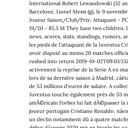
International Robert Lewandowski (32 ans
Barcelone, Lionel Messi (g), le 9 novembre
Joueur Saison/Club/Prix; Attaquant - POR
19/20 - 85,5 M They have two children. L'
news, scores, stats, standings, rumors, 
les pieds de l'attaquant de la Juventus 
avoir disputé au moins 20 matches offici
rushed into return 2019-10-02T09:03:13
activement la reprise de la Serie A en ma
lors de sa dernière saison à Madrid, câé
de 53 millions d'euros de salaire. A colle
Juventus touche également près de 53 mi
amÃ©ricain Forbes lui fait dÃ©passer la m
joueur portugais Cristiano Ronaldo, nâen
un déclin notamment dû à quatre matchs du
début dâannée 2020 mis en branle les com