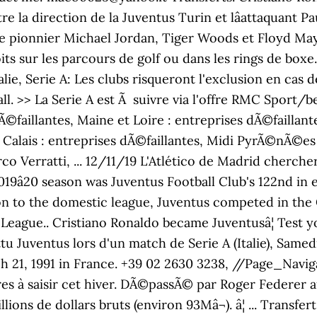
e la direction de la Juventus Turin et lâattaquant Pa
 le pionnier Michael Jordan, Tiger Woods et Floyd Ma
ts sur les parcours de golf ou dans les rings de bo
alie, Serie A: Les clubs risqueront l'exclusion en cas
l. >> La Serie A est Ã suivre via l'offre RMC Sport/b
 dÃ©faillantes, Maine et Loire : entreprises dÃ©failla
 Calais : entreprises dÃ©faillantes, Midi PyrÃ©nÃ©es
 Verratti, ... 12/11/19 L'Atlético de Madrid chercher
019â20 season was Juventus Football Club's 122nd in
tion to the domestic league, Juventus competed in the C
League.. Cristiano Ronaldo became Juventusâ¦ Test y
tu Juventus lors d'un match de Serie A (Italie), Samedi
 21, 1991 in France. +39 02 2630 3238, //Page_Naviga
ffaires à saisir cet hiver. DÃ©passÃ© par Roger Federer 
ons de dollars bruts (environ 93Mâ¬). â¦ ... Transfe