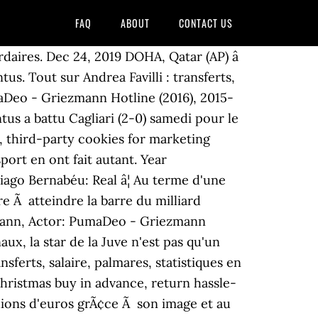
FAQ
ABOUT
CONTACT US
daires. Dec 24, 2019 DOHA, Qatar (AP) â
us. Tout sur Andrea Favilli : transferts,
umaDeo - Griezmann Hotline (2016), 2015-
us a battu Cagliari (2-0) samedi pour le
, third-party cookies for marketing
port en ont fait autant. Year
ago Bernabéu: Real â¦ Au terme d'une
e Ã atteindre la barre du milliard
zmann, Actor: PumaDeo - Griezmann
x, la star de la Juve n'est pas qu'un
sferts, salaire, palmares, statistiques en
 Christmas buy in advance, return hassle-
llions d'euros grÃ¢ce Ã son image et au