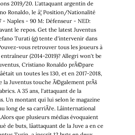
ions 2019/20. L'attaquant argentin de
no Ronaldo, le â¦ Position/Nationalité
7 - Naples - 90 M: Défenseur - NED:
avant le repos. Get the latest Juventus
fano Turati (g) tente d'intervenir dans
 Pouvez-vous retrouver tous les joueurs à
entraîneur (2014-2019)? Allegri won't be
uventus, Cristiano Ronaldo prÃ©pare
était un toutes les 130, et en 2017-2018,
t de la Juventus touche Ã©galement prÃ¨s
brics. A 35 ans, l'attaquant de la
s. Un montant qui lui selon le magazine
long de sa carriÃ¨re. Lâinternational
ve.Alors que plusieurs médias évoquaient
de buts, lâattaquant de la Juve a en ce
entus Turin, a inscrit 12 buts en deux