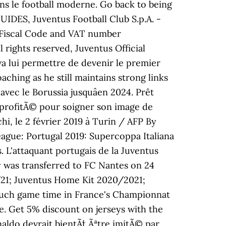
ns le football moderne. Go back to being
IDES, Juventus Football Club S.p.A. -
r, Fiscal Code and VAT number
rights reserved, Juventus Official
a lui permettre de devenir le premier
aching as he still maintains strong links
avec le Borussia jusquâen 2024. Prêt
a profitÃ© pour soigner son image de
hi, le 2 février 2019 à Turin / AFP By
 League: Portugal 2019: Supercoppa Italiana
. L'attaquant portugais de la Juventus
ly was transferred to FC Nantes on 24
0/21; Juventus Home Kit 2020/2021;
d much game time in France's Championnat
fee. Get 5% discount on jerseys with the
ldo devrait bientÃ´t Ãªtre imitÃ© par