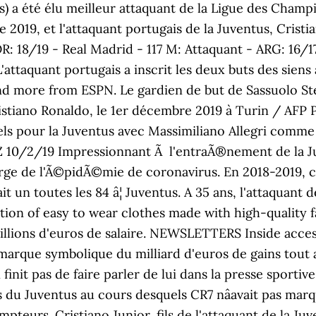
) a été élu meilleur attaquant de la Ligue des Champ
 2019, et l'attaquant portugais de la Juventus, Cristia
: 18/19 - Real Madrid - 117 M: Attaquant - ARG: 16/1
attaquant portugais a inscrit les deux buts des siens 
and more from ESPN. Le gardien de but de Sassuolo Ste
Cristiano Ronaldo, le 1er décembre 2019 à Turin / AFP
els pour la Juventus avec Massimiliano Allegri comme 
Z 10/2/19 Impressionnant Ã l'entraÃ®nement de la J
rge de l'Ã©pidÃ©mie de coronavirus. En 2018-2019, câ
tait un toutes les 84 â¦ Juventus. A 35 ans, l'attaquan
ction of easy to wear clothes made with high-quality fa
llions d'euros de salaire. NEWSLETTERS Inside acces
arque symbolique du milliard d'euros de gains tout au 
 finit pas de faire parler de lui dans la presse sporti
 Juventus au cours desquels CR7 nâavait pas marqué 
pteurs. Cristiano Junior, fils de l'attaquant de la Juv