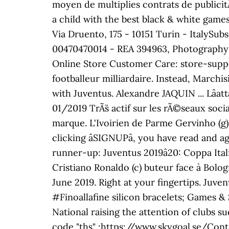
moyen de multiplies contrats de publicit
a child with the best black & white game
Via Druento, 175 - 10151 Turin - ItalySu
00470470014 - REA 394963, Photography an
Online Store Customer Care: store-suppo
footballeur milliardaire. Instead, Marchis
with Juventus. Alexandre JAQUIN ... Lâat
01/2019 TrÃ¨s actif sur les rÃ©seaux soc
marque. L'Ivoirien de Parme Gervinho (g) 
clicking âSIGNUPâ, you have read and a
runner-up: Juventus 2019â20: Coppa Ital
Cristiano Ronaldo (c) buteur face à Bolo
June 2019. Right at your fingertips. Ju
#Finoallafine silicon bracelets; Games &
National raising the attention of clubs su
code "ths" :https://www.skygoal.se/Cont