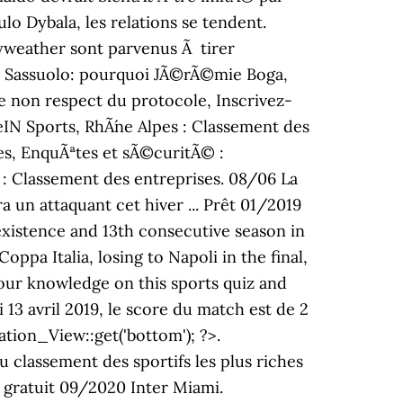
ulo Dybala, les relations se tendent.
yweather sont parvenus Ã tirer
xe. Sassuolo: pourquoi JÃ©rÃ©mie Boga,
 de non respect du protocole, Inscrivez-
eIN Sports, RhÃ´ne Alpes : Classement des
ntes, EnquÃªtes et sÃ©curitÃ© :
 : Classement des entreprises. 08/06 La
a un attaquant cet hiver ... Prêt 01/2019
 existence and 13th consecutive season in
oppa Italia, losing to Napoli in the final,
our knowledge on this sports quiz and
 13 avril 2019, le score du match est de 2
tion_View::get('bottom'); ?>.
au classement des sportifs les plus riches
rt gratuit 09/2020 Inter Miami.