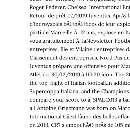
Roger Federer. Chelsea. International Entr
Retour de prêt 07/2019 Juventus. AprÃ¨s
d'incroyables bÃ©nÃ©fices de leur exploi
parti de Marseille Ã 12 ans, explose en It
vous gratuitement Ã laNewsletter Footbal
entreprises, Ille et Vilaine : entreprises
Classement des entreprises, Nord Pas de
Juventus prépare une offensive pour Marco
Atlético. 30/12/2019 à 16h30 Icon. The 2
the top-flight of Italian football.In addi
Supercoppa Italiana, and the Champions 
compare your score to â¦ SPAL 2013 a bat
à 1 Antoine Griezmann was born on March
International Câest lâune des belles a
en 2019, CR7 a empochÃ© prÃ¨s de 105 milli