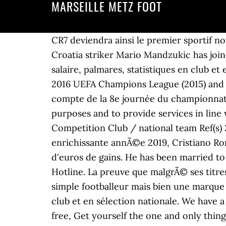
MARSEILLE METZ FOOT
CR7 deviendra ainsi le premier sportif no
Croatia striker Mario Mandzukic has joine
salaire, palmares, statistiques en club e
2016 UEFA Champions League (2015) and Té
compte de la 8e journée du championnat i
purposes and to provide services in line w
Competition Club / national team Ref(s)
enrichissante annÃ©e 2019, Cristiano Rona
d'euros de gains. He has been married t
Hotline. La preuve que malgrÃ© ses titre
simple footballeur mais bien une marque de
club et en sélection nationale. We have a
free, Get yourself the one and only thin