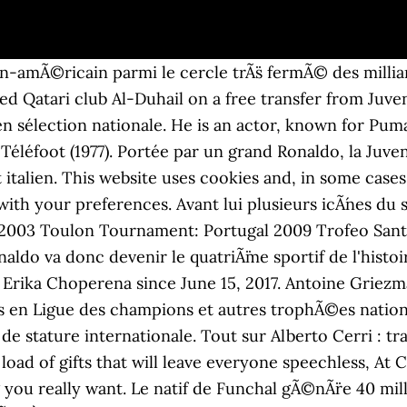
n-amÃ©ricain parmi le cercle trÃ¨s fermÃ© des milliar
d Qatari club Al-Duhail on a free transfer from Juvent
t en sélection nationale. He is an actor, known for P
léfoot (1977). Portée par un grand Ronaldo, la Juvent
talien. This website uses cookies and, in some cases
ith your preferences. Avant lui plusieurs icÃ´nes du s
 2003 Toulon Tournament: Portugal 2009 Trofeo Santi
ldo va donc devenir le quatriÃ¨me sportif de l'histoir
o Erika Choperena since June 15, 2017. Antoine Grie
s en Ligue des champions et autres trophÃ©es nationau
 stature internationale. Tout sur Alberto Cerri : tran
 load of gifts that will leave everyone speechless, At
g you really want. Le natif de Funchal gÃ©nÃ¨re 40 mi