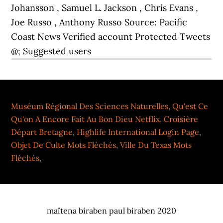
Johansson , Samuel L. Jackson , Chris Evans ,
Joe Russo , Anthony Russo Source: Pacific
Coast News Verified account Protected Tweets
@; Suggested users
Muséum Régional Des Sciences Naturelles
,
Qu'est Ce
Qu'on A Encore Fait Au Bon Dieu Netflix
,
Croisière
Départ Bretagne
,
Highlife International Login Page
,
Objet De Culte Mots Fléchés
,
Ville Du Texas Mots
Fléchés
,
maïtena biraben paul biraben 2020