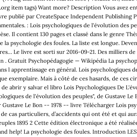
.org item
tags) Want more? Description Vous avez ent
re publié par CreateSpace Independent Publishing Plat
mentales. : Lois psychologiques de l'évolution des 
se. Il contient 130 pages et classé dans le genre Thèm
e la psychologie des foules. La liste est longue. Dev
 res… Le livre est sorti sur 2016-09-21. Des milliers de
n . Gratuit Psychopédagogie — Wikipédia La psychopé
ans l apprentissage en général. Lois psychologiques d
e exemplaire. Mais à côté de ces hasards, de ces circ
de abrir y salvar el libro Lois Psychologiques De L'é
hologiques de l'évolution des peuples", de Gustave Le
ar Gustave Le Bon -- 1978 -- livre Télécharger Lois ps
 de cas particuliers, d’accidents qui ont été et qui a
euples 1895 2 Cette édition électronique a été réali
and help! La psychologie des foules. Introduction