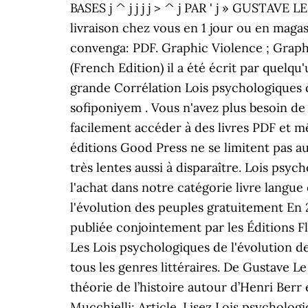
BASES j ^ j j j j > ^ j PAR ' j » GUSTAVE L
livraison chez vous en 1 jour ou en magas
convenga: PDF. Graphic Violence ; Graphic
(French Edition) il a été écrit par quel
grande Corrélation Lois psychologiques de
sofiponiyem . Vous n'avez plus besoin de
facilement accéder à des livres PDF et 
éditions Good Press ne se limitent pas aux 
très lentes aussi à disparaître. Lois psyc
l'achat dans notre catégorie livre langu
l'évolution des peuples gratuitement En 2
publiée conjointement par les Éditions Fl
Les Lois psychologiques de l'évolution d
tous les genres littéraires. De Gustave L
théorie de l’histoire autour d’Henri Berr
Mucchielli; Article. Lisez Lois psycholog