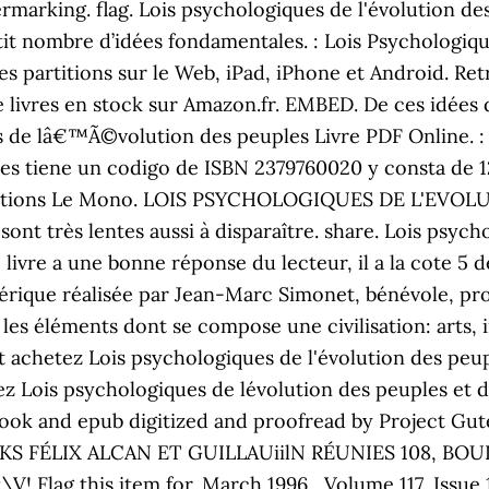
ermarking. flag. Lois psychologiques de l'évolution d
etit nombre d’idées fondamentales. : Lois Psychologiqu
e des partitions sur le Web, iPad, iPhone et Android. 
 livres en stock sur Amazon.fr. EMBED. De ces idées dé
s de lâ€™Ã©volution des peuples Livre PDF Online. : 
es tiene un codigo de ISBN 2379760020 y consta de 1
 Editions Le Mono. LOIS PSYCHOLOGIQUES DE L'EVOLU
 sont très lentes aussi à disparaître. share. Lois psyc
 livre a une bonne réponse du lecteur, il a la cote 5 
rique réalisée par Jean-Marc Simonet, bénévole, profe
les éléments dont se compose une civilisation: arts, 
 achetez Lois psychologiques de l'évolution des peu
z Lois psychologiques de lévolution des peuples et de
ok and epub digitized and proofread by Project Guten
RIKS FÉLIX ALCAN ET GUILLAUiilN RÉUNIES 108, BOU
! Flag this item for. March 1996 , Volume 117, Issue 1