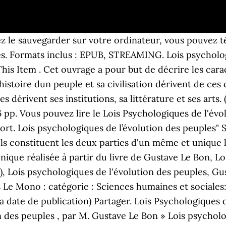
ez le sauvegarder sur votre ordinateur, vous pouvez 
es. Formats inclus : EPUB, STREAMING. Lois psycholog
s Item . ‎Cet ouvrage a pour but de décrire les cara
stoire dun peuple et sa civilisation dérivent de ces 
ées dérivent ses institutions, sa littérature et ses ar
186 pp. Vous pouvez lire le Lois Psychologiques de l'év
ort. Lois psychologiques de l’évolution des peuples" S
Ils constituent les deux parties d'un même et unique l
ique réalisée à partir du livre de Gustave Le Bon, Lo
 ), Lois psychologiques de l'évolution des peuples, G
s Le Mono : catégorie : Sciences humaines et sociales
e la date de publication) Partager. Lois Psychologiques
n des peuples , par M. Gustave Le Bon » Lois psycholo