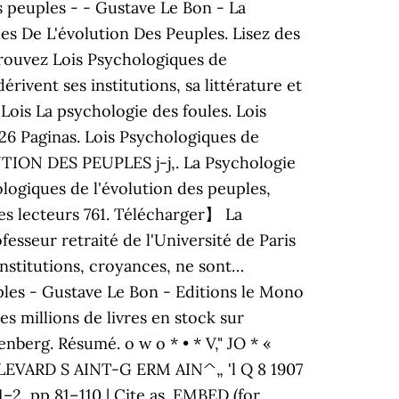
es peuples - - Gustave Le Bon - La
es De L'évolution Des Peuples. Lisez des
Retrouvez Lois Psychologiques de
rivent ses institutions, sa littérature et
Lois La psychologie des foules. Lois
26 Paginas. Lois Psychologiques de
TION DES PEUPLES j-j,. La Psychologie
hologiques de l'évolution des peuples,
des lecteurs 761. Télécharger】 La
sseur retraité de l'Université de Paris
institutions, croyances, ne sont…
ples - Gustave Le Bon - Editions le Mono
s millions de livres en stock sur
berg. Résumé. o w o * • * V," JO * «
LEVARD S AINT-G ERM AIN^„ 'l Q 8 1907
–2, pp 81–110 | Cite as. EMBED (for