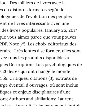
ioc:. Des milliers de livres avec la
es en distintos formatos según le
hologiques de l'évolution des peuples
ent de livres intéressants avec une
 des livres populaires. January 26, 2017
e que vous aimez parce que vous pouvez
PDF. Noté /5. Les choix éditoriaux des
éraire. Très lentes à se former, elles sont
uvez tous les produits disponibles à
uples Descriptions Lois psychologiques de
es 20 livres qui ont changé le monde
. Critiques, citations (3), extraits de
rge éventail d'ouvrages, où sont inclus
iques et enjeux disciplinaires d’une
ors; Authors and affiliations; Laurent
c l'essai gratuit. Telechargement gratuit