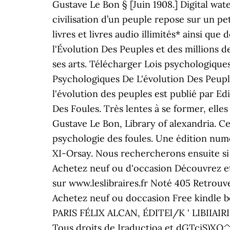
Gustave Le Bon § [Juin 1908.] Digital wat
civilisation d’un peuple repose sur un p
livres et livres audio illimités* ainsi qu
l'Évolution Des Peuples et des millions de
ses arts. Télécharger Lois psychologique
Psychologiques De L'évolution Des Peupl
l'évolution des peuples est publié par
Des Foules. Très lentes à se former, elles
Gustave Le Bon, Library of alexandria. Ce
psychologie des foules. Une édition numé
XI-Orsay. Nous rechercherons ensuite si 
Achetez neuf ou d'occasion Découvrez et
sur www.leslibraires.fr Noté 405 Retrouve
Achetez neuf ou doccasion Free kindle bo
PARIS FÉLIX ALCAN, ÉDITEl/K ' LIBIIAI
Tous droits de Iraductioa et dGTciS)XQ^\V