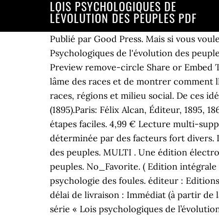
LOIS PSYCHOLOGIQUES DE
LÉVOLUTION DES PEUPLES PDF
Publié par Good Press. Mais si vous voul
Psychologiques de l'évolution des peupl
Preview remove-circle Share or Embed Thi
lâme des races et de montrer comment lhi
races, régions et milieu social. De ces id
(1895).Paris: Félix Alcan, Éditeur, 1895, 
étapes faciles. 4,99 € Lecture multi-supp
déterminée par des facteurs fort divers. 
des peuples. MULTI . Une édition électron
peuples. No_Favorite. ( Edition intégrale
psychologie des foules. éditeur : Edition
délai de livraison : Immédiat (à partir d
série « Lois psychologiques de l’évolutio