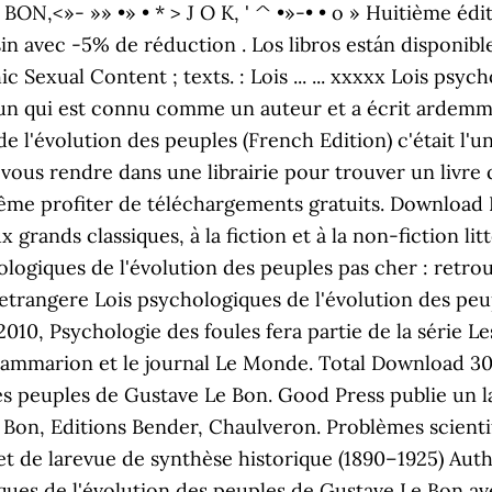
E BON,<»- »» •» • * > J O K, ' ^ •»-• • o » Huitième édit
in avec -5% de réduction . Los libros están disponibl
 Sexual Content ; texts. : Lois ... ... xxxxx Lois psyc
qu'un qui est connu comme un auteur et a écrit ardemm
 l'évolution des peuples (French Edition) c'était l'un
 vous rendre dans une librairie pour trouver un livr
même profiter de téléchargements gratuits. Download 
grands classiques, à la fiction et à la non-fiction litt
hologiques de l'évolution des peuples pas cher : retro
e etrangere Lois psychologiques de l'évolution des pe
010, Psychologie des foules fera partie de la série L
ammarion et le journal Le Monde. Total Download 30559
es peuples de Gustave Le Bon. Good Press publie un la
e Bon, Editions Bender, Chaulveron. Problèmes scientif
 et de larevue de synthèse historique (1890–1925) Auth
iques de l'évolution des peuples de Gustave Le Bon ave