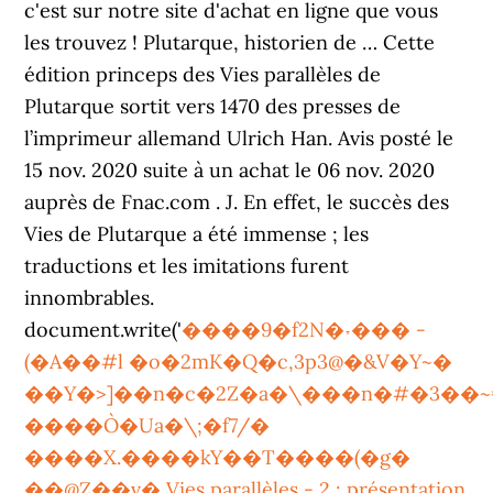
c'est sur notre site d'achat en ligne que vous
les trouvez ! Plutarque, historien de … Cette
édition princeps des Vies parallèles de
Plutarque sortit vers 1470 des presses de
l’imprimeur allemand Ulrich Han. Avis posté le
15 nov. 2020 suite à un achat le 06 nov. 2020
auprès de Fnac.com . J. En effet, le succès des
Vies de Plutarque a été immense ; les
traductions et les imitations furent
innombrables.
document.write('
����9�f2N�˕��� -
(�A��#l �o�2mK�Q�c,3p3@�&V�Y~�
��Y�>]��n�c�2Z�a�\���n�#�3��~
����O`�Ua�\;�f7/�
����X.����kY��T����(�g�
��@Z��v� Vies parallèles - 2 : présentation