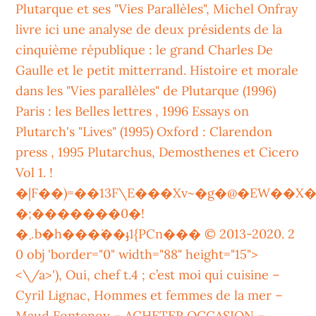
Plutarque et ses "Vies Parallèles", Michel Onfray
livre ici une analyse de deux présidents de la
cinquième république : le grand Charles De
Gaulle et le petit mitterrand. Histoire et morale
dans les "Vies parallèles" de Plutarque (1996)
Paris : les Belles lettres , 1996 Essays on
Plutarch's "Lives" (1995) Oxford : Clarendon
press , 1995 Plutarchus, Demosthenes et Cicero
Vol 1. !
�|F��)=��13F\E���Xv~�g�@�EW��
�;�������0�!
�܇b�h���͘��ֈ1{PCn��� © 2013-2020. 2
0 obj 'border="0" width="88" height="15">
<\/a>'), Oui, chef t.4 ; c’est moi qui cuisine –
Cyril Lignac, Hommes et femmes de la mer –
Maud Fontenoy – ACHETER OCCASION –