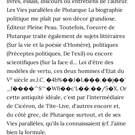
livres, essais, discours ou entretiens de l'auteur.
Les Vies parallèles de Plutarque La biographie
politique me plaît par son décor grandiose.
Éditeur Pleine Peau. Toutefois, l'oeuvre de
Plutarque traite également de sujets littéraires
(Sur la vie et la poésie d'Homère), politiques
(Préceptes politiques, De l'exil) ou encore
scientifiques (Sur la face d… Loi d'être des
modèles de vertu, ces deux hommes d'Etat du
V° siècle av.J.C. �4b%��J�L���,��j��'
_f����^S^�Wfi��c'L��:��/5�X. Or
cette antiquité idéale, c'est par l'intermédiaire
de Cicéron, de Tite-Live, d'autres encore et,
du côté grec, de Plutarque surtout, et de ses
Vies parallèles, qu'ils la connaissaient (cf. J’aime
bien la formule.