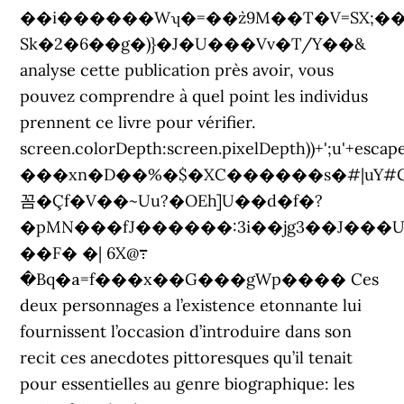
��i������Wʮ�=��z`9M��T�V=SX;�
Sk�2�6��g�)}�J�U���Vv�T/Y��&
analyse cette publication près avoir, vous
pouvez comprendre à quel point les individus
prennent ce livre pour vérifier.
screen.colorDepth:screen.pixelDepth))+';u'+esca
���xn�D��%�$�XC������s�#|uY#C�
꼼�Çf�V��~Uu?�OEh]U��d�f�?
�pMN���fJ������:3i��jg3��J���U
��F� �| 6X@߹
�Bq�а=f���x��G���gWp���� Ces
deux personnages a l’existence etonnante lui
fournissent l’occasion d’introduire dans son
recit ces anecdotes pittoresques qu’il tenait
pour essentielles au genre biographique: les