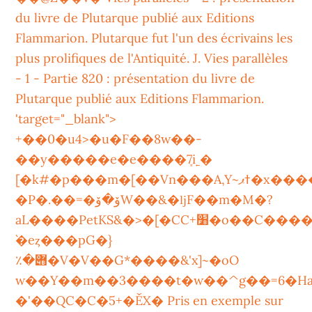
du livre de Plutarque publié aux Editions
Flammarion. Plutarque fut l'un des écrivains les
plus prolifiques de l'Antiquité. J. Vies parallèles
- 1 - Partie 820 : présentation du livre de
Plutarque publié aux Editions Flammarion.
'target="_blank">
+��0�u4>�u�F��8w��-
��y�����e�e����ܻ7i˿�
[�k#�p���m�[��Vn���A,Y~ߙޕ�x����L���z��>�d�Ֆ�\]�4(r�
�P�.��=�ۆ�ۆW��&�ǉF��m�M�?
aL����PetKS&�>�[�CC+׸�o��C�������-
`�eȥ���pG�}
٪�݋�V�V��G*����&'x]~�oO
w��Y��m��3����t�w��^g��=6�H
�'��QC�C�5+�ĚX� Pris en exemple sur