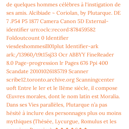
de quelques hommes célèbres à l'instigation de
ses amis. Alcibiade ~ Coriolan, by Plutarque. DE
7 .P54 P5 1877 Camera Canon 5D External-
identifier urn:oclc:record:878459582
Foldoutcount 0 Identifier
viesdeshommesill01plut Identifier-ark
ark:/13960/t9t15sj33 Ocr ABBYY FineReader
8.0 Page-progression lr Pages 676 Ppi 400
Scandate 20101026185719 Scanner
scribe12.toronto.archive.org Scanningcenter
uoft Entre le Ier et le IIème siècle, il compose
Œuvres morales, dont le nom latin est Moralia.
Dans ses Vies parallèles, Plutarque n’a pas
hésité à inclure des personnages plus ou moins
mythiques (Thésée, Lycurgue, Romulus et les