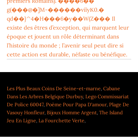
premiers Romains). ����6��
g(���@�]M-������viĩyΚ0.�
qd��}^4�H���6�y��W(Z��� Il
existe des êtres d’exception, qui marquent leur
époque et jouent un rôle déterminant dans
l’histoire du monde ; l’avenir seul peut dire si
cette action est durable, néfaste ou bénéfique.
Les Plus Beaux Coins De Seine-et-marne
,
Cabane
Dans Les Arbres Belgique Durbuy
,
Lego Commissariat
De Police 60047
,
Poème Pour Papa D'amour
,
Plage De
Vasouy Honfleur
,
Bijoux Homme Argent
,
The Island
Jeu En Ligne
,
La Fourchette Verte
,