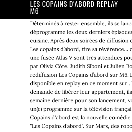
LES COPAINS D'ABORD REPLAY
M6
Déterminés à rester ensemble, ils se lan
déprogramme les deux derniers épisodes 
cuisine. Après deux soirées de diffusion e
Les copains d’abord, tire sa révérence… o
une fusée Atlas V sont très attendues p
par Olivia Côte, Judith Siboni et Julien
rediffusion Les Copains d’abord sur M6. 
disponible en replay en ce moment sur . U
demande de libérer leur appartement, ils
semaine dernière pour son lancement, vot
un(e) programme sur la télévision françai
Copains d'abord est la nouvelle comédie f
"Les Copains d’abord". Sur Mars, des robot