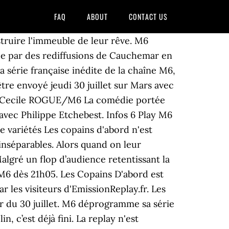
FAQ
ABOUT
CONTACT US
struire l'immeuble de leur rêve. M6
ce par des rediffusions de Cauchemar en
la série française inédite de la chaîne M6,
tre envoyé jeudi 30 juillet sur Mars avec
sée. Cecile ROGUE/M6 La comédie portée
avec Philippe Etchebest. Infos 6 Play M6
e variétés Les copains d'abord n'est
inséparables. Alors quand on leur
algré un flop d’audience retentissant la
 M6 dès 21h05. Les Copains D'abord est
 les visiteurs d'EmissionReplay.fr. Les
ir du 30 juillet. M6 déprogramme sa série
, c’est déjà fini. La replay n'est