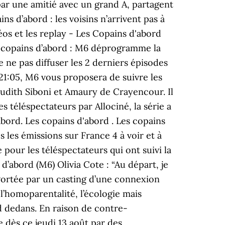
 par une amitié avec un grand A, partagent
s d’abord : les voisins n’arrivent pas à
éos et les replay - Les Copains d'abord
es copains d’abord : M6 déprogramme la
 ne pas diffuser les 2 derniers épisodes
 21:05, M6 vous proposera de suivre les
 Judith Siboni et Amaury de Crayencour. Il
s téléspectateurs par Allociné, la série a
abord. Les copains d'abord . Les copains
s les émissions sur France 4 à voir et à
pour les téléspectateurs qui ont suivi la
d’abord (M6) Olivia Cote : “Au départ, je
“ Portée par un casting d’une connexion
, l’homoparentalité, l’écologie mais
nd dedans. En raison de contre-
dès ce jeudi 13 août par des