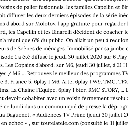
isins de palier fusionnels, les familles Capellin et Bin
t diffuser les deux derniers épisodes de la série inéd
 d'abord sur Molotov, l'app gratuite pour regarder la
rd, les Capellin et les Binarelli décident de coacher l
 n’a réuni que 6% du public. On allait un peu à reculo
urs de Scènes de ménages. Immobilisé par sa jambe ca
sode 1 a été diffusé le jeudi 30 juillet 2020 sur 6 Play
. Les Copains d’abord, sur M6, jeudi 30 juillet, à 21 
ages / M6 … Retrouvez le meilleur des programmes TV
ce 3, France 5, 6play I M6, Arte, 6play I W9, TMC, T
ms, La Chaine l'Equipe, 6play I 6ter, RMC STORY, ... Le
nt devoir cohabiter avec un voisin fermement résolu à 
ncé ce lundi dans un communiqué de presse la déprogr
hua Daguenet, « Audiences TV Prime (jeudi 30 juillet 2
n échec » , sur toutelatele.com (consulté le 31 juille