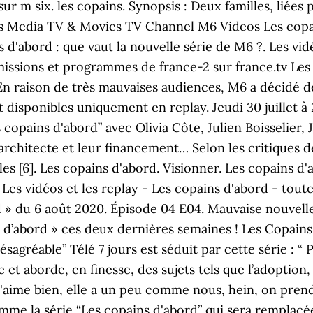
r m six. les copains. Synopsis : Deux familles, liées
ges Media TV & Movies TV Channel M6 Videos Les copain
 d'abord : que vaut la nouvelle série de M6 ?. Les vid
 émissions et programmes de france-2 sur france.tv L
En raison de très mauvaises audiences, M6 a décidé de
t disponibles uniquement en replay. Jeudi 30 juillet à
 copains d'abord” avec Olivia Côte, Julien Boisselier,
 architecte et leur financement… Selon les critiques de
s [6]. Les copains d'abord. Visionner. Les copains d'
Les vidéos et les replay - Les copains d'abord - toute
d » du 6 août 2020. Épisode 04 E04. Mauvaise nouvelle 
 d’abord » ces deux dernières semaines ! Les Copains 
ésagréable” Télé 7 jours est séduit par cette série : 
e et aborde, en finesse, des sujets tels que l’adoption
 Je l'aime bien, elle a un peu comme nous, hein, on pre
e la série “Les copains d'abord” qui sera remplacée 