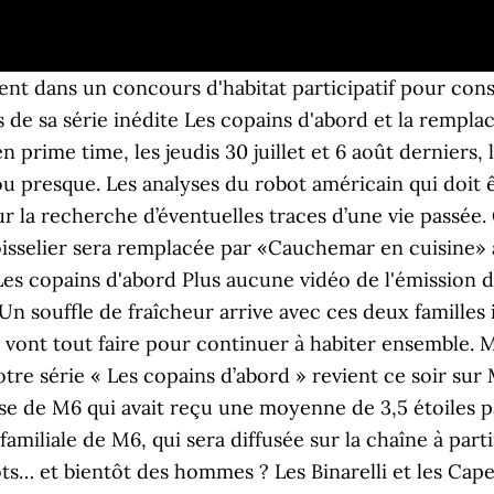
cent dans un concours d'habitat participatif pour con
de sa série inédite Les copains d'abord et la rempla
n prime time, les jeudis 30 juillet et 6 août derniers, 
u presque. Les analyses du robot américain qui doit ê
our la recherche d’éventuelles traces d’une vie pas
 Boisselier sera remplacée par «Cauchemar en cuisine» 
Les copains d'abord Plus aucune vidéo de l'émission d
n souffle de fraîcheur arrive avec ces deux familles 
 vont tout faire pour continuer à habiter ensemble. M
re série « Les copains d’abord » revient ce soir sur
se de M6 qui avait reçu une moyenne de 3,5 étoiles par
amiliale de M6, qui sera diffusée sur la chaîne à part
s… et bientôt des hommes ? Les Binarelli et les Capelin