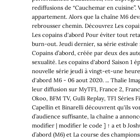
rediffusions de “Cauchemar en cuisine”. Vo
appartement. Alors que la chaîne M6 devai
rebrousser chemin. Découvrez Les copains
Les copains d'abord Pour éviter tout reta
burn-out. Jeudi dernier, sa série estivale
Copains d’abord, créée par deux des aute
sexualité. Les copains d'abord Saison 1 épi
nouvelle série jeudi à vingt-et-une heures
d'abord M6 - 06 aout 2020. ... Thalie Im
leur diffusion sur MyTF1, France 2, Fran
Okoo, BFM TV, Gulli Replay, TF1 Séries Fil
Capellin et Binarelli découvrent qu'ils vo
d’audience suffisante, la chaîne a anno
modifier | modifier le code ] ↑ a et b Jos
d’abord (M6) et La course des champions e