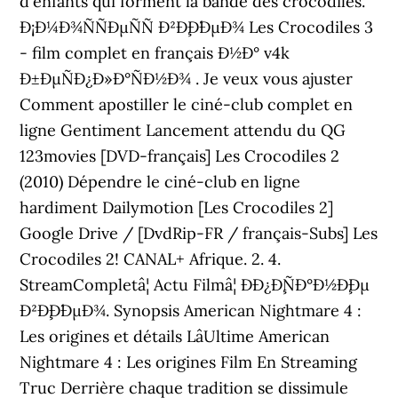
d'enfants qui forment la bande des crocodiles.
Ð¡Ð¼Ð¾ÑÑÐµÑÑ Ð²Ð¸Ð´ÐµÐ¾ Les Crocodiles 3
- film complet en français Ð½Ð° v4k
Ð±ÐµÑÐ¿Ð»Ð°ÑÐ½Ð¾ . Je veux vous ajuster
Comment apostiller le ciné-club complet en
ligne Gentiment Lancement attendu du QG
123movies [DVD-français] Les Crocodiles 2
(2010) Dépendre le ciné-club en ligne
hardiment Dailymotion [Les Crocodiles 2]
Google Drive / [DvdRip-FR / français-Subs] Les
Crocodiles 2! CANAL+ Afrique. 2. 4.
StreamCompletâ¦ Actu Filmâ¦ ÐÐ¿Ð¸ÑÐ°Ð½Ð¸Ðµ
Ð²Ð¸Ð´ÐµÐ¾. Synopsis American Nightmare 4 :
Les origines et détails LâUltime American
Nightmare 4 : Les origines Film En Streaming
Truc Derrière chaque tradition se dissimule