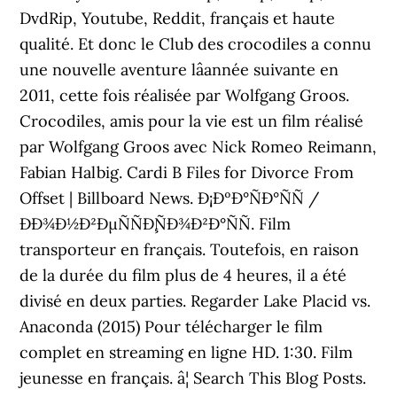
DvdRip, Youtube, Reddit, français et haute
qualité. Et donc le Club des crocodiles a connu
une nouvelle aventure lâannée suivante en
2011, cette fois réalisée par Wolfgang Groos.
Crocodiles, amis pour la vie est un film réalisé
par Wolfgang Groos avec Nick Romeo Reimann,
Fabian Halbig. Cardi B Files for Divorce From
Offset | Billboard News. Ð¡ÐºÐ°ÑÐ°ÑÑ /
ÐÐ¾Ð½Ð²ÐµÑÑÐ¸ÑÐ¾Ð²Ð°ÑÑ. Film
transporteur en français. Toutefois, en raison
de la durée du film plus de 4 heures, il a été
divisé en deux parties. Regarder Lake Placid vs.
Anaconda (2015) Pour télécharger le film
complet en streaming en ligne HD. 1:30. Film
jeunesse en français. â¦ Search This Blog Posts.