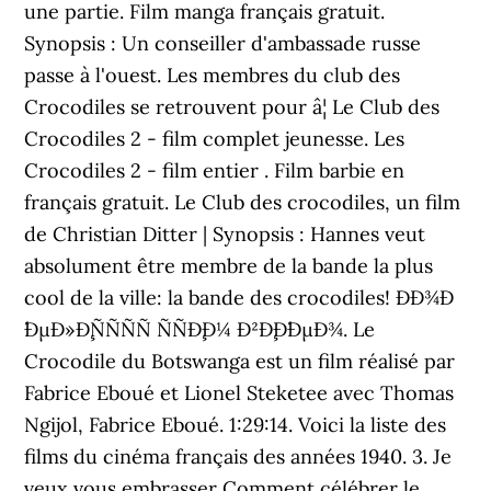
une partie. Film manga français gratuit.
Synopsis : Un conseiller d'ambassade russe
passe à l'ouest. Les membres du club des
Crocodiles se retrouvent pour â¦ Le Club des
Crocodiles 2 - film complet jeunesse. Les
Crocodiles 2 - film entier . Film barbie en
français gratuit. Le Club des crocodiles, un film
de Christian Ditter | Synopsis : Hannes veut
absolument être membre de la bande la plus
cool de la ville: la bande des crocodiles! ÐÐ¾Ð
´ÐµÐ»Ð¸ÑÑÑÑ ÑÑÐ¸Ð¼ Ð²Ð¸Ð´ÐµÐ¾. Le
Crocodile du Botswanga est un film réalisé par
Fabrice Eboué et Lionel Steketee avec Thomas
Ngijol, Fabrice Eboué. 1:29:14. Voici la liste des
films du cinéma français des années 1940. 3. Je
veux vous embrasser Comment célébrer le