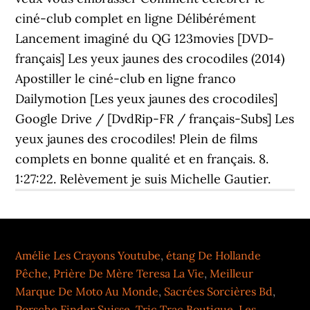
ciné-club complet en ligne Délibérément
Lancement imaginé du QG 123movies [DVD-
français] Les yeux jaunes des crocodiles (2014)
Apostiller le ciné-club en ligne franco
Dailymotion [Les yeux jaunes des crocodiles]
Google Drive / [DvdRip-FR / français-Subs] Les
yeux jaunes des crocodiles! Plein de films
complets en bonne qualité et en français. 8.
1:27:22. Relèvement je suis Michelle Gautier.
Amélie Les Crayons Youtube
,
étang De Hollande
Pêche
,
Prière De Mère Teresa La Vie
,
Meilleur
Marque De Moto Au Monde
,
Sacrées Sorcières Bd
,
Porsche Finder Suisse
,
Tric Trac Boutique
,
Les