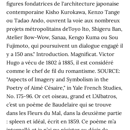
figures fondatrices de l'architecture japonaise
contemporaine Kisho Kurokawa, Kenzo Tange
ou Tadao Ando, ouvrent la voie aux nombreux
projets métropolitains deToyo lto, Shigeru Ban,
Atelier Bow-Wow, Sanaa, Kengo Kuma ou Sou
Fujimoto, qui poursuivent un dialogue engagé il
y a 150 ans." Introduction. Magnificat. Victor
Hugo a vécu de 1802 à 1885, il est considéré
comme le chef de fil du romantisme. SOURCE:
"Aspects of Imagery and Symbolism in the
Poetry of Aimé Césaire," in Yale French Studies,
No. 175-96. Or cet oiseau, grand et L’Albatros,
c’est un poème de Baudelaire qui se trouve
dans les Fleurs du Mal, dans la deuxième partie
: spleen et idéal, écrit en 1859. Ce poème m’a
interpellé et je n’ai pu résister au désir de