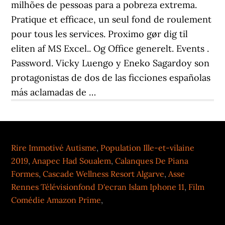
Rire Immotivé Autisme
,
Population Ille-et-vilaine
2019
,
Anapec Had Soualem
,
Calanques De Piana
Formes
,
Cascade Wellness Resort Algarve
,
Asse
Rennes Télévisionfond D'ecran Islam Iphone 11
,
Film
Comédie Amazon Prime
,