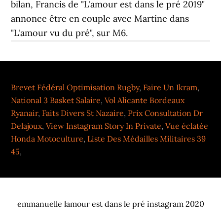
Brevet Fédéral Optimisation Rugby
,
Faire Un Ikram
,
National 3 Basket Salaire
,
Vol Alicante Bordeaux
Ryanair
,
Faits Divers St Nazaire
,
Prix Consultation Dr
Delajoux
,
View Instagram Story In Private
,
Vue éclatée
Honda Motoculture
,
Liste Des Médailles Militaires 39
45
,
emmanuelle lamour est dans le pré instagram 2020