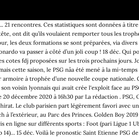
uis... 21 rencontres. Ces statistiques sont données à t
te, ont dit qu’ils voulaient remporter tous les trophée
jour, les deux formations se sont préparées, via dive
nardo va passer à côté d’un joli coup ! 18 déc. Qui p
tes cotes fdj proposées sur les trois prochains jours.
s cette saison, le PSG nâa été mené à la mi-temps à
ur armoire à trophée d’une nouvelle coupe nationale.
on voisin lyonnais qui avait crée l'exploit face au P
le 20 décembre 2020 à 16h30 par La rédaction . PSG, O
hirat. Le club parisien part légèrement favori avec u
ch à l’extérieur, au Parc des Princes. Golden Boy 2019 :
s en ligne sur différents sports : Foot (pari Ligue 1
p 14)… 15 déc. Voilà le pronostic Saint Etienne PSG d