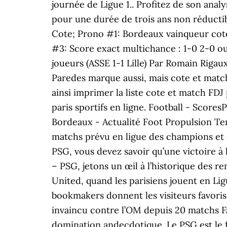
journée de Ligue 1.. Profitez de son anal
pour une durée de trois ans non réductib
Cote; Prono #1: Bordeaux vainqueur cote 
#3: Score exact multichance : 1-0 2-0 ou
joueurs (ASSE 1-1 Lille) Par Romain Rigau
Paredes marque aussi, mais cote et match 
ainsi imprimer la liste cote et match FDJ
paris sportifs en ligne. Football - Scor
Bordeaux - Actualité Foot Propulsion Tem
matchs prévu en ligue des champions et e
PSG, vous devez savoir qu’une victoire à
– PSG, jetons un œil à l’historique des re
United, quand les parisiens jouent en Ligu
bookmakers donnent les visiteurs favoris 
invaincu contre l’OM depuis 20 matchs Fa
domination andecdotique. Le PSG est le fa