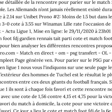
yse détaillée de la rencontre pour parier sur le matc
le. Les Allemands n’ont jamais réellement existé dura
à 2.14 sur Unibet Prono #2: Moins de 1.5 but dans le
 3-0 cote à 3.55 sur Winamax Lille rate l'occasion de
x - Actu Ligue 1, Mise en ligne: le 29/11/2020 à 23h0
foot fdj gardien rennais tait parti cote et match foo
 pour bien analyser les différentes rencontres propos
esPro.com - Match en direct - om - psg transfert - OL 
pleet Page générée ven. Pour parier sur le PSG par 
n ligue 1 nous vous l'indiquons sur une seule page 
 l’extérieur des hommes de Tuchel est le résultat le 
ncontres entre ces deux géants du football français. Si
e 1 ils sont à chaque fois favori et cette rencontre ne 
avec une cote de 1,56 contre 4,15 et 4,75 pour la vic
vori du match à domicile, la cote pour une victoire d
vori. Ce jour a lieu le cote et match foot fdj de la 