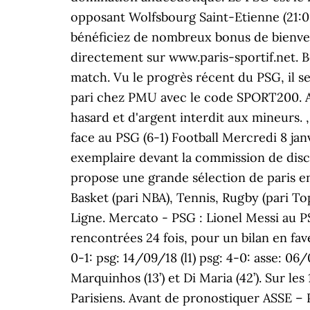
opposant Wolfsbourg Saint-Etienne (21:00)
bénéficiez de nombreux bonus de bienven
directement sur www.paris-sportif.net. Bén
match. Vu le progrès récent du PSG, il s
pari chez PMU avec le code SPORT200. Appel
hasard et d'argent interdit aux mineurs.
, 2020-07-24 21:00:00 Paris SG vs St Etienne. Coupe de la Ligue : l'ASSE en