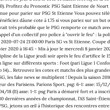
. Profitez du Pronostic PSG Saint Etienne de Noart po
ue pour parier sur PSG St Etienne Vous pouvez téléc
éficiez dâune cote à 1.75 si vous pariez sur un but o
erait très probable que le PSG remporte ce match avec
 d'un collectif pro police à "ouvrir le feu" : la poli
 déroute et corrigée face au PSG (6-1) Football Mercredi 8 janvier 2020 à 16:45 - Mis à jour le mercredi 8 janvier 2020 à 23:09 - L'ASSE risque une sanction exemplaire devant la commission de discipline de la Ligue jeudi soir après le feu d'artifice le 15 décembre dans le Chaudron. Le site propose une grande sélection de paris en ligne sur différents sports : Foot (pari Ligue 1 Conforama®, pari Ligue des champions…), Basket (pari NBA), Tennis, Rugby (pari Top 14)… Retrouvez les cotes et matchs des plus grandes compétitions avec Parions Sport En Ligne. Mercato - PSG : Lionel Messi au PSG, les fake news se multiplient ! Depuis la saison 2010/2011, les deux formations se sont rencontrées 24 fois, pour un bilan en faveur des Parisiens. Parions Sport. psg: 6-1: asse: 15/12/19 (l1) asse: 0-4: psg: 17/02/19 (l1) asse: 0-1: psg: 14/09/18 (l1) psg: 4-0: asse: 06/04/18 (l1) asse: 1-1: psg Paris a démarré fort et a inscrit ses 2 buts dans le premier acte, par Marquinhos (13’) et Di Maria (42’). Sur les 10 dernières années de championnat, l’AS Saint-Étienne n’a jamais gagné à domicile contre les Parisiens. Avant de pronostiquer ASSE – PSG, jetons un œil à l’historique des rencontres entre ces deux géants du football français. Prenons lexemple du pari ci-dessous, cote asse psg image: Il sagit dun pari combin : victoire de Djokovic et victoire de Goffin pour une cote totale de 1. Jeux de hasard et d'argent interdit aux mineurs. Mercato - PSG : Mbappé au cÅur dâun choix stratégique au Real Madrid ? FDJ - Tous les pronostics sportifs 2019-09-21 20:00:00 Lyon vs Paris SG Le 22 septembre prochain, Lyon et le PSG s'affrontent pour le compte de la 6e journée de Ligue 1. Mercato - ASSE : Une recrue estivale est déjà sur le départ ! Pronostic AS Saint-Étienne – PSG : large victoire des Parisiens. Analyse PSG Lyon. Les pronostics et les propos ci-dessus sont donnés à titre indicatif et ne sauraient engager ni la responsabilité de leur auteur, ni celle de La Française des Jeux. Jamais cette saison, le PSG n’a été mené à la mi-temps à l’extérieur toutes compétitions confondues. Remplissez le formulaire d'inscription fdj.fr en quelques minutes pour jouer à tous vos jeux en ligne : Loto, Euromillions et illiko Leur dernière victoire date d’il y a un peu moins de 8 ans, le 3 novembre 2012 : 2-1. Câétait le 3 novembre 2012. Le PSG reste d’ailleurs sur une victoire mémorable le 8 janvier 2020 : 6-1 ! Pronostic ASSE PSG Prochain match mon équipe Paris SG Vainqueur de Strasbourg (2-1) ce mercredi en match en retard, lâASSE est remonté sur la 4e place avec seulement 3 points de retard sur le podium et cette victoire face aux alsaciens a clairement relancé les hommes de Gasset dans cette seconde partie de championnat. Mercato - PSG : Tous les feux sont au vert pour cette piste estivale ! PARIONS SPORT En Ligne vous permet de parier sur une vingtaine de sports dont les paris football, paris Ligue 1 Conforama®, Ligue des Champions, l’Euro 2020, paris basket, NBA, Top 14, paris tennis, paris rugby, Roland Garros... et sur 9 sports en live. Elle a fait le buzz lors de la Coupe du monde fminine cote match en direct fdj football 2019 en France. Pronostic PSG OM du 13/09/2020 en Ligue 1 â Découvrez les pronostics, les statistiques, les compos et les meilleures cotes pour le match de Football PSG - OM réalisés par les experts sportifs de RueDesJoueurs, et tout ça gratuitement ! Les Verts ne sont pas inquiets, mais savent qu'ils vont devoir montrer un autre visage qu'en Europa League. Le PSG doit gagner avec deux buts dâavance. Après plusieurs mois sans compétition, quelle équipe saura trouver les ressources pour soulever le trophée cette année ? 09/11/2020. Elle est prononcée pour une durée de trois ans non réductible. Les Verts sont proches des standards de leurs dernières saisons lorsqu’ils étaient à deux doigts de se qualifier pour la Ligue des Champions. La liste FDJ PDF vous donnera la possibilité de bien préparer vos paris sportifs sur les trois prochains jours. Le PSG et lâASSE sâaffrontent, ce vendredi 24 juillet, en finale de Coupe de France. Sur les 12 dernières saisons, ils n’ont obtenu que 7 matchs nuls et 3 victoires ! Pronostic Paris SG / ASSE de Prono1st sur ce tour de coupe de la ligue. N ARJEL : 0013-PS-2010-06-05 INTERDICTION VOLONTAIRE DE JEUX Toute personne souhaitant faire l’objet d’une interdiction de jeux doit le faire elle-même auprès du ministère de l’intérieur. L'ASSE reçoit le PSG ce dimanche soir dans le Chaudron à 21h. L'ASSE risque une sanction exemplaire devant la commission de discipline de la Ligue jeudi soir après le feu d'artifice le 15 décembre dans le Chaudron. Ces statistiques sont données à titre indicatif. Pronostic ASSE PSG Prochain match mon équipe Paris SG Vainqueur de Strasbourg (2-1) ce mercredi en match en retard, l’ASSE est remonté sur la 4e place avec seulement 3 points de retard sur le podium et cette victoire face aux alsaciens a clairement relancé les hommes de Gasset dans cette seconde partie de championnat. Favori du match, la cote pour une victoire du Paris Saint-Germain est de 2.30. Depuis presque une décennie, le PSG écrase la Ligue 1 Conforama et l’ASSE n’y échappe pas. Grâce à cette liste fdj pdf, vous pourrez parfaitement analyser toutes les rencontres à venir et ainsi sélectionner les meilleurs paris sportifs. La forme actuelle du PSG est nettement meilleure que celle des Verts, qui stagnent en milieu de tableau. À domicile, les Verts peuvent-ils résister aux hommes de Tuchel ? 17 déc. Publié le 9 décembre 2020 à 1h45 par Th.B. Affiche de Coupe ce soir ! N ARJEL : 0013-PS-2010-06-05 