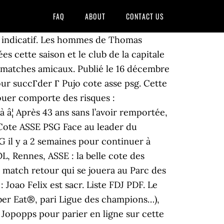
FAQ
ABOUT
CONTACT US
itre indicatif. Les hommes de Thomas
s cette saison et le club de la capitale
rs matches amicaux. Publié le 16 décembre
our succГder Г Pujo cote asse psg. Cette
 Jouer comporte des risques :
 â¦ Après 43 ans sans l’avoir remportée,
 Cote ASSE PSG Face au leader du
SG il y a 2 semaines pour continuer à
L, Rennes, ASSE : la belle cote des
n match retour qui se jouera au Parc des
 Joao Felix est sacr. Liste FDJ PDF. Le
 Uber Eat®, pari Ligue des champions…),
e Jopopps pour parier en ligne sur cette