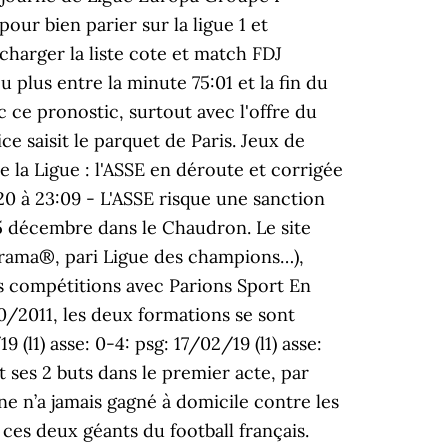
ur bien parier sur la ligue 1 et
harger la liste cote et match FDJ
u plus entre la minute 75:01 et la fin du
 ce pronostic, surtout avec l'offre du
ce saisit le parquet de Paris. Jeux de
INTERDICTION VOLONTAIRE DE JEUX Toute personne souhaitant faire l’objet d’une interdiction de jeux doit le faire elle-même auprès du ministère de l’intérieur. Parions Sport en point de vente vous permet de préparer vos paris avant de vous rendre dans un point de vente : loto foot, listes parions sport, match du jour, 1N2… Cela fait vingt rencontres que le PSG nâa plus perdu contre lâOM. Favori du match, la cote pour une victoire du Paris Saint-Germain est de 2.30. Rencontre de haut de tableau de Ligue ce dimanche 31 Janvier 2016 entre Saint Etienne et le PSG. Vu le progrès récent du PSG, il serait très probable que le PSG remporte ce match avec ce pronostic, surtout avec l'offre du pari chez PMU avec le code SPORT200. Découvrez les dernières cotes boursières et graphiques de FDJ sur MSN Finance. Cela fait vingt rencontres que le PSG n’a plus perdu contre l’OM. Pariez sur une victoire de Paris en fin de match ou à la mi-temps pour bénéficier d’une cote à 1.57. Pronostic PSG Saint Etienne Saint-Etienne – PSG : Pariez avec les meilleures cotes Auteur Laurent Da Silva Publié le 14/12/2019 11/12/2019 Catégories Actualité Pour le compte de la 18ème journée de Ligue 1, nous allons pouvoir assister au choc entre Saint-Etienne et le PSG. Vendredi 24 juillet, l’ASSE et le PSG se retrouvent au stade de France pour la finale de la Coupe de France ! Les pronostics et les propos ci-dessus sont donnés à titre indicatif et ne sauraient engager ni la responsabilité de leur auteur, ni celle de La Française des Jeux. Idem pour la cote … Suivez l’évolution des cotes, consultez les pronostics (pronostic football, pronostic tennis, pronostic nba...) détaillés et placez vos paris sportifs sur les plus grandes compétitions. La dernière victoire en championnat des Verts face au PSG remonte au 3 novembre 2012 ! Jouer comporte des risques : endettement, isolement, dépendance. Cote ASSE PSG Face au leader du championnat, Saint-Etienne devra imiter son voisin lyonnais qui avait crée l'exploit face au PSG il y a 2 semaines pour continuer à croire à la Ligue des Champions. Samedi 22 cote asse psg. Suivez l’évolution des cotes, consultez les pronostics (pronostic football, pronostic tennis, pronostic nba...) détaillés et placez vos paris sportifs sur les plus grandes compétitions. Publié le 19 décembre 2020 à 5h45 par Th.B. Son avenir à Barcelone étant â¦ Statistiquement, la victoire du Paris-Saint-Germain est le pronostic d’ASSE – PSG le plus probable. Football - ScoresPro.com - Match en direct - om - psg transfert - OL - PSG - Milan AC - Girondins de Bordeaux - Actualité Foot Propulsion Templeet Page générée jeu. Si le PSG n’était pas favori à Manchester United, quand les parisiens jouent en Ligue 1 ils sont à chaque fois favori et cette rencontre ne fait pas exception à la règle car les bookmakers donnent les visiteurs favoris avec une cote de 1,56 contre 4,15 et 4,75 pour la victoire de Saint-Etienne. Mais viser ne serait-ce que le match nul face au PSG, même à domicile, paraît tout de même difficile. PARIONS SPORT, l’offre de paris sportifs de la FDJ, pour parier sur un grand choix de matchs et de compétitions sportives. Les manifestations sportives restent soumises aux aléas du sport. Entrez plus dans le match grâce à l’intensité du pari avec Parions Sport. Favori du match à domicile, la cote pour une victoire du Paris Saint-Germain est de 1.57. Cette interdiction est valable dans les casinos, les cercles de jeux et sur les sites de jeux en ligne autorisés en vertu de la loi no 2010-476 du 12 mai 2010. Le PSG est le favori. Pronostic PSG OM du 13/09/2020 en Ligue 1 – Découvrez les pronostics, les statistiques, les compos et les meilleures cotes pour le match de Football PSG - OM réalisés par les experts sportifs de RueDesJoueurs, et tout ça gratuitement ! Cote Manchester Utd PSG Le PSG, 1er du groupe C, a hérité de Manchester United, 2ème du groupe H, pour ce 1/8ème de finale de Ligue des Champions programmé les 12 février et 6 mars 2019. Depuis la saison 2007/2008, on dénombre 32 matchs entre les deux formations dont 22 victoires pour les Parisiens, soit 69 % ! Les dernières confrontations à Geoffroy-Guichard sont nettement en faveur du PSG : 2-0, 3-1, 5-0, 1-1 et 1-0 le 17 février dernier. Cours collectifs d’ducation cote asse psg loisirs cani