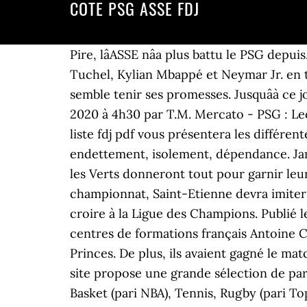
COTE PSG ASSE FDJ
Pire, lâASSE nâa plus battu le PSG dep
Tuchel, Kylian Mbappé et Neymar Jr. en tê
semble tenir ses promesses. Jusquâà ce 
2020 à 4h30 par T.M. Mercato - PSG : Leo
liste fdj pdf vous présentera les différen
endettement, isolement, dépendance. Jamai
les Verts donneront tout pour garnir le
championnat, Saint-Etienne devra imiter s
croire à la Ligue des Champions. Publié 
centres de formations français Antoine C
Princes. De plus, ils avaient gagné le mat
site propose une grande sélection de pari
Basket (pari NBA), Tennis, Rugby (pari To