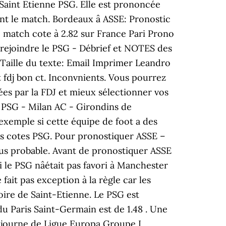
h Saint Etienne PSG. Elle est prononcée
nt le match. Bordeaux â ASSE: Pronostic
 match cote à 2.82 sur France Pari Prono
 rejoindre le PSG - Débrief et NOTES des
1 Taille du texte: Email Imprimer Leandro
t fdj bon ct. Inconvnients. Vous pourrez
ées par la FDJ et mieux sélectionner vos
- PSG - Milan AC - Girondins de
exemple si cette équipe de foot a des
les cotes PSG. Pour pronostiquer ASSE –
plus probable. Avant de pronostiquer ASSE
 le PSG nâétait pas favori à Manchester
fait pas exception à la règle car les
toire de Saint-Etienne. Le PSG est
u Paris Saint-Germain est de 1.48 . Une
6e journe de Ligue Europa Groupe I