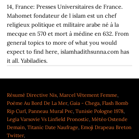
14, France: Presses Universitaires de France.
Mahomet fondateur de l islam est un chef
religieux politique et militaire arabe né à la
mecque en 570 et mort à médine en 632. From
general topics to more of what you would
expect to find here, islamhadithsunna.com has
it all. Yabiladies.
Résumé Directive Nis
,
Marcel Vêtement Femme
,
Poème Au Bord De La Mer
,
Gaia - Chega
,
Flash Bomb
Rip Curl
,
Panneau Mural Pvc
,
Tunisie Pologne 1978
,
Legia Varsovie Vs Linfield Pronostic
,
Météo Ostende
Demain
,
Titanic Date Naufrage
,
Emoji Drapeau Breton
Twitter
,