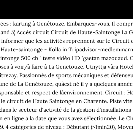
quées : karting à Genétouze. Embarquez-vous. Il compr
and â¦ Accès circuit Circuit de Haute-Saintonge La Gr
s informer que les activités reprennent sur le Circuit 
 Haute-saintonge - Kolla in Tripadvisor-medlemmarnas
Saintonge 500 cb " teste vidéo HD "gaetan mazouaud. 
oses à voir/à faire à La Genetouze. Utnyttja våra Hotel
trezay. Passionnés de sports mécaniques et défenseurs
une de La Genétouze, quâest né il y a quelques année
 responsable et respect de lâenvironnement. Circuit 
 le circuit de Haute Saintonge en Charente. Piste vite
ns le secteur d'activité de la gestion d'installations s
on en ligne à la date que vous avez sélectionnée. Le C
. 4 catégories de niveau : Débutant (>1min20), Moye