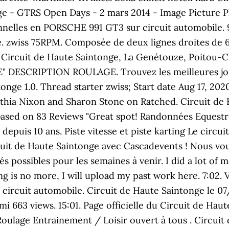
e - GTRS Open Days - 2 mars 2014 - Image Picture Pho
nelles en PORSCHE 991 GT3 sur circuit automobile. 9:
vance. zwiss 75RPM. Composée de deux lignes droites de 
 Circuit de Haute Saintonge, La Genétouze, Poitou-C
SCRIPTION ROULAGE. Trouvez les meilleures journ
nge 1.0. Thread starter zwiss; Start date Aug 17, 202
nthia Nixon and Sharon Stone on Ratched. Circuit de
8 based on 83 Reviews "Great spot! Randonnées Equ
e depuis 10 ans. Piste vitesse et piste karting Le circ
it de Haute Saintonge avec Cascadevents ! Nous vous
és possibles pour les semaines à venir. I did a lot of 
g is no more, I will upload my past work here. 7:02. 
 circuit automobile. Circuit de Haute Saintonge le
emi 663 views. 15:01. Page officielle du Circuit de Ha
Roulage Entrainement / Loisir ouvert à tous . Circui