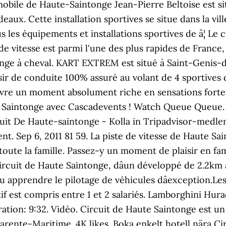
mobile de Haute-Saintonge Jean-Pierre Beltoise est s
aux. Cette installation sportives se situe dans la vil
les équipements et installations sportives de â¦ Le c
 vitesse est parmi l'une des plus rapides de France, 
onge à cheval. KART EXTREM est situé à Saint-Genis
sir de conduite 100% assuré au volant de 4 sportives d
vre un moment absolument riche en sensations fortes
 Saintonge avec Cascadevents ! Watch Queue Queue. 4:
cuit De Haute-saintonge - Kolla in Tripadvisor-medle
t. Sep 6, 2011 81 59. La piste de vitesse de Haute Sa
toute la famille. Passez-y un moment de plaisir en fam
rcuit de Haute Saintonge, dâun développé de 2.2km 
 apprendre le pilotage de véhicules dâexception.Les
ctif est compris entre 1 et 2 salariés. Lamborghini Hu
ation: 9:32. Vidéo. Circuit de Haute Saintonge est un
rente-Maritime. 4K likes. Boka enkelt hotell nära Ci