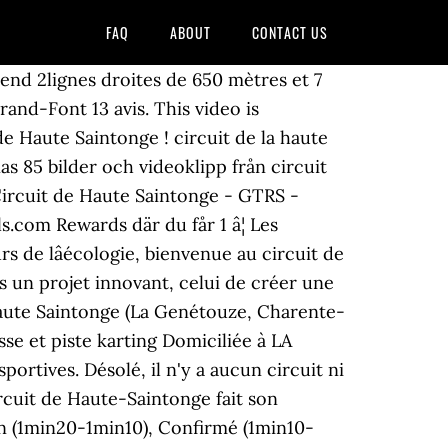
FAQ
ABOUT
CONTACT US
end 2lignes droites de 650 mètres et 7
and-Font 13 avis. This video is
de Haute Saintonge ! circuit de la haute
 85 bilder och videoklipp från circuit
Circuit de Haute Saintonge - GTRS -
s.com Rewards där du får 1 â¦ Les
 de lâécologie, bienvenue au circuit de
s un projet innovant, celui de créer une
: Haute Saintonge (La Genétouze, Charente-
sse et piste karting Domiciliée à LA
portives. Désolé, il n'y a aucun circuit ni
ircuit de Haute-Saintonge fait son
n (1min20-1min10), Confirmé (1min10-