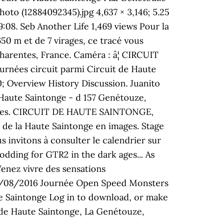
to (12884092345).jpg 4,637 × 3,146; 5.25
08. Seb Another Life 1,469 views Pour la
650 m et de 7 virages, ce tracé vous
harentes, France. Caméra : â¦ CIRCUIT
ées circuit parmi Circuit de Haute
0; Overview History Discussion. Juanito
 Haute Saintonge - d 157 Genétouze,
estres. CIRCUIT DE HAUTE SAINTONGE,
uit de la Haute Saintonge en images. Stage
 invitons à consulter le calendrier sur
modding for GTR2 in the dark ages... As
Venez vivre des sensations
 07/08/2016 Journée Open Speed Monsters
ute Saintonge Log in to download, or make
t de Haute Saintonge, La Genétouze,