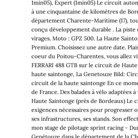
1min05), Expert (1min05) Le circuit auto
à une cinquantaine de kilomètres de Borde
département Charente-Maritime (17), tous 
conçu développement durable . La piste de
virages. Moto : GPZ 500. La Haute Saint
Premium. Choisissez une autre date. Plai
coeur du Poitou-Charentes, vous allez vi
FERRARI 488 GTB sur le circuit de Haute
haute saintonge, La Genetouze Bild: Cir
circuit de la haute saintonge En ce momen
de France. Des balades à vélo adaptées à 
Haute Saintonge (près de Bordeaux) Le ci
exigences nécessaires pour progresser ou
ses infrastructures, ses stands. Son effe
mon stage de pilotage sprint racing - Dur
Genétouze dans le département de la Cha