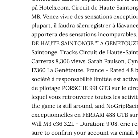
på Hotels.com. Circuit de Haute Saintong
MB. Venez vivre des sensations exception
plupart, il faudra sâenregistrer à lâa
apportera des sensations incomparables.
DE HAUTE SAINTONGE "LA GENETOUZE" DE
Saintonge. Tracks Circuit de Haute-Sainto
Carreras 8,306 views. Sarah Paulson, Cy
17360 La Genétouze, France - Rated 4.
société à responsabilité limitée est activ
de pilotage PORSCHE 991 GT3 sur le circu
lequel vous retrouverez toutes les activit
the game is still around, and NoGripRacin
exceptionnelles en FERRARI 488 GTB sur
Will M3 e36 3.2L - Duration: 9:08. eric r
sure to confirm your account via email. 