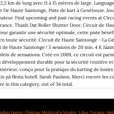
 2,2 km de long avec 11 à 15 mètres de large. Language
t De Haute Saintonge, Piste de kart à Genétouze. Jou
ateur. Find upcoming and past racing events at Circ
ance. Thanh Dat Roller Shutter Door. Circuit de Haut
our garantir une sécurité optimale, cette piste béné
 en toute sécurité. Circuit de Haute Saintonge - La G
uit de Haute Saintonge ! 5 sessions de 20 min. 4 K Jâ
plein de sensations. Créé en 2009, ce circuit est parmi
développement durable pour la sécurité routière et 
xtérieur, conçu pour la pratique du karting de loisirs 
is på flesta hotell. Sarah Paulson. Merci encore les c
e in this category, out of 34 total.
nglais Happy
,
Château Médiéval à Vendre
,
Libye Turquie Algé