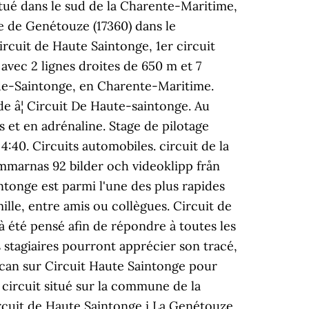
itué dans le sud de la Charente-Maritime,
le de Genétouze (17360) dans le
ircuit de Haute Saintonge, 1er circuit
avec 2 lignes droites de 650 m et 7
-de-Saintonge, en Charente-Maritime.
e â¦ Circuit De Haute-saintonge. Au
 et en adrénaline. Stage de pilotage
40. Circuits automobiles. circuit de la
mmarnas 92 bilder och videoklipp från
intonge est parmi l'une des plus rapides
ille, entre amis ou collègues. Circuit de
à été pensé afin de répondre à toutes les
 stagiaires pourront apprécier son tracé,
racan sur Circuit Haute Saintonge pour
 circuit situé sur la commune de la
rcuit de Haute Saintonge i La Genétouze