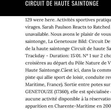
CIRCUIT DE HAUTE SAINTONGE
129 were here. Activités sportives prati
virages. Sarah Paulson Reacts to Ratched 
unavailable. Nous avons le plaisir de vou
saintonge, La Genetouze Bild: Circuit De
de la haute saintonge Circuit de haute 
Trackday - Duration: 15:01. Nº 1 sur 2 ch
croisières au départ du Pôle Nature de Vi
Haute Saintonge.Câest ici, dans la comm
piste qui allie sport de loisir, conduite
Maritime, France). Sortie entre potes sur
GENETOUZE (17360), elle est spécialisée da
aucune activité disponible à la réservati
apparition en Charente-Maritime en 2009