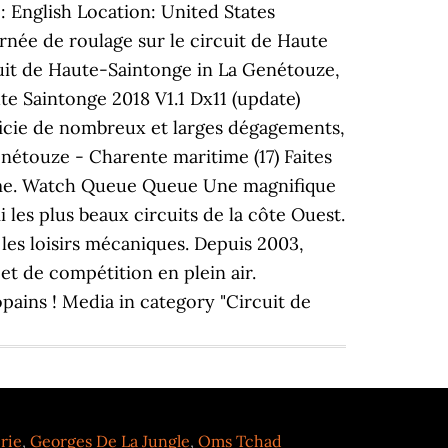
: English Location: United States
rnée de roulage sur le circuit de Haute
uit de Haute-Saintonge in La Genétouze,
e Saintonge 2018 V1.1 Dx11 (update)
ficie de nombreux et larges dégagements,
énétouze - Charente maritime (17) Faites
aime. Watch Queue Queue Une magnifique
 les plus beaux circuits de la côte Ouest.
les loisirs mécaniques. Depuis 2003,
et de compétition en plein air.
opains ! Media in category "Circuit de
rie
,
Georges De La Jungle
,
Oms Tchad