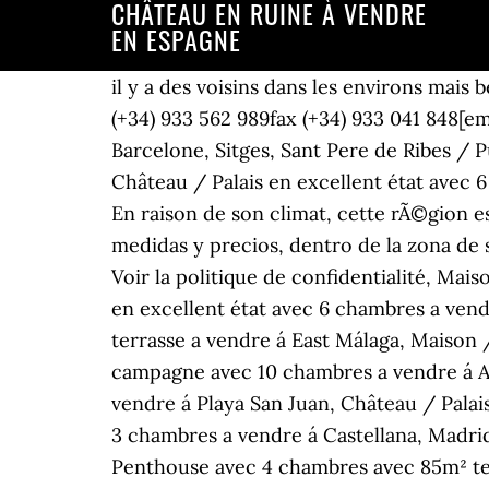
CHÂTEAU EN RUINE À VENDRE
EN ESPAGNE
il y a des voisins dans les environs mais beaucoup d'espace pour la vie privÃ©e. S'inscrire, Vous avez dÃ©jÃ un compte thinkSPAIN ? (+34) 933 562 989fax (+34) 933 041 848[email protected]. Maison de campagne en excellent état a vendre á Penedès, Barcelona, Barcelone, Sitges, Sant Pere de Ribes / Puigmoltó, Château / Palais en excellent état avec 14 chambres a vendre á Sant Pere Ribes, Château / Palais en excellent état avec 6 chambres avec 3,700m² de jardin a vendre á Montemar. 21 Photos; Visite virtuelle; IBZ19950. En raison de son climat, cette rÃ©gion est trÃ¨s recherchÃ©e par les personnes... Comercializamos varias parcelas con diferentes medidas y precios, dentro de la zona de seguridad de UrbanizaciÃ³n totalmente privado con preciosas vistas al mar e Delta de Ebro. Voir la politique de confidentialité, Maison / Villa avec 15 chambres avec 700m² de jardin a vendre á Ibiza ville, Ibiza, Château / Palais en excellent état avec 6 chambres a vendre á Bellamar, Barcelona, Château / Palais en excellent état avec 13 chambres avec 550m² terrasse a vendre á East Málaga, Maison / Villa avec 5 chambres avec 459m² de jardin a vendre á Sarrià, Barcelona, Maison de campagne avec 10 chambres a vendre á Alella, Barcelona, Maison / Villa en excellent état avec 6 chambres avec 300m² de jardin a vendre á Playa San Juan, Château / Palais avec 5 chambres avec 1,972m² de jardin a vendre á Dénia, Appartement en excellent état avec 3 chambres a vendre á Castellana, Madrid, Maison / Villa en excellent état avec 5 chambres avec 120m² terrasse a vendre á Montemar, Penthouse avec 4 chambres avec 85m² terrasse a vendre á El Born, Barcelona, Maison / Villa avec 10 chambres avec 3,745m² de jardin a vendre á Arenys de Munt, Barcelone, Barcelone ville, Eixample Droite, Appartement avec 4 chambres avec 311m² terrasse a vendre á Eixample Droite, Château / Palais en excellent état avec 14 chambres a vendre á Sant Cugat, Barcelona, Château / Palais avec 11 chambres avec 1,000m² de jardin a vendre á Bétera, Valence, Maison / Villa en excellent état avec 5 chambres avec 90m² terrasse a vendre á Finestrat. PossibilitÃ© d'acheter 8000 mÂ² supplÃ©mentaires Le terrain permet Ã un projet de construction de construire une maison... Filtrer par Lucas Fox Head Officetel. Châteaux à vendre . Les articles phares de www.chateauxavendre.fr pour cette année 2020 : chateau abandonne a vendre en france, chateau a vendre pour un euro symbolique, chateau en ruine a vendre ile de france, chateau a vendre 1 euro symbolique, chateau a vendre 1 euro et petit chateau a vendre a restaurer. Si vous souhaitez que nous vous prévenions systématiquement de la mise en ligne de nouveaux biens immobiliers susceptibles de correspondre à votre recherche, vous pouvez vous inscrire à notre alerte email en cliquant ici. Le bÃ¢timent se compose de 3 maisons totalement indÃ©pendantes avec terrasses. Sur demande. Acheter un château en ruine est moins cher. 380 m2 habitables, sur 1,4 ha de parc boisé. Aéroport de Biarritz à 40 min. Château à vendre Lot Sur un plateau, en position dominante remarquable château X