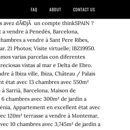
FAQ
ABOUT
CONTACT US
st en ruine. En fait, il s’agit de deux châteaux en un, le château principal appelé castillo mayor en espagnol et le petit ou castillo menor. Unique château ismh du 19ème Sur demande. Plus de 5 annonces de Vente de Châteaux en Ariège (09) disponibles, à consulter sur Figaro Immobilier En Espagne, ces rêves n'ont aucun mal à devenir réalité : l'ensemble du territoire regorge de châteaux en parfait état de conservation, dont celui où Charlon Heston lui-même incarna le fameux personnage du Cid. Consultez les meilleures offres pour votre recherche chateau ruines. À 20 minutes du centre de Barcelone. Châteaux / Palais a vendre en Espagne - Lucas Fox. Élevé en pierre de schiste locale, il se compose de deux hauts pavillons carrés dont la toiture en tuile plate à quatre pans est posée sur un chemin de ronde et mâchicoulis. , LumignyNeslesOrmeaux, SeineetMarne, Îlede France . Château classé monument historique Séville (Espagne) Un palais qui est aussi un hotel construit sur les vestiges d'une ancienne église Comme dans un musée, les lieux vous plonge dans une autre époque, parcourant les styles et les ambiances, en toute harmonie. Parcelas desde 996 m2 a 2097 m2 con agua,... Un terrain plat entiÃ¨rement clÃ´turÃ© et fermÃ© Ã distance de marche des bars, restaurants et magasins avec accÃ¨s goudronnÃ©. Voulez-vous vendre ou acheter une propriété? De parfums et les ruines de son château, au magnifique jardin botanique. Contact : Carretera del Castell 46800 Xátiva (Valence) Tel. Sa mise à prix ? Sauvegardez toutes vos propriétés préférées et vos recherches pour y accéder ultérieurement de façon directe. 1190 Forest. Monaco. Télécharger la photo libre de droits Ancien château en ruine à Morella, Espagne. OK Plus d'informations, En soumettant ce formulaire, vous confirmez que vous acceptez nos, Abonnez-vous Ã notre newsletter hebdomadaire, Apportez des commentaires au site web ou signalez un problÃ¨me, Passez une annonce immobiliÃ¨re sur thinkSPAIN, Publiez une offre d'emploi sur thinkSPAIN. Adresse... 336 320€ 1085 m². Nous pouvons vous aider à trouver les meilleurs châteaux et palais en vente sur l'espace méditerranéen. Commencez dès aujourd'hui avec une évaluation gratuite, Nouvelles constructions sur la Costa Brava. Ingelmunster, à partir de 350.000 € Voilà un château avec beaucoup de charme, du tout début du 20 ème siècle. Bas Limousin - Château Médiéval à vendre, bases Xème siècle, d'env. Plus de 1189 annonces de Vente de Châteaux en France disponibles, à consulter sur Figaro Immobilier | Realigro.fr Trouvez une propriété dans les plus belles campagnes françaises, choisissez un manoir à vendre en Normandie ou bien décidez de vivre dans un manoir en Bretagne. 11 401 terrains et ruines à vendre en Espagne trouvés sur thinkSPAIN, le portail leader en Espagne, avec plus de 250 000 annonces d'agences immobilières, de promoteurs et de particuliers. Se