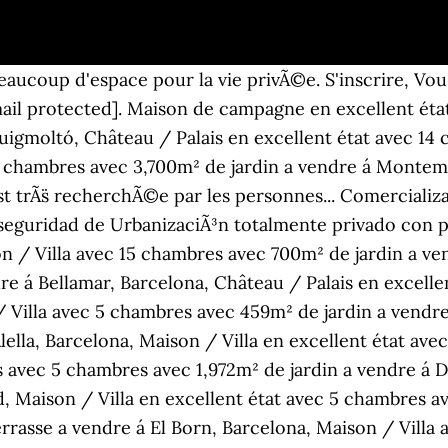
Ve classé Monument Historique et ses communs, maison de gardien, dépendances, salles de réception, moulin à vent, tour de guet aménagée, piscine, sur 18.6 ha de jardin à la française, parc, bois.. Les premiers seigneurs des lieux érigèrent au Xème siècle, une tour de défense en bois. Un magnifique château en Espagne à vendre pour un prix dérisoire À lire plus tard Sauvegardé Un château et sa magnifique propriété cherche activement un … Confortable château à vendre dans l'Allier. Un million d'euros. : 3359 Plus de details. 163 Châteaux à partir de 17 500 €. Vous n'avez pas de compte ? Les châteaux ne font pas exception aux règles qui s’appliquent dans toutes transactions immobilières. Si vous êtes intéressé à acheter un château, s'il vous plaît contactez-nous: www.spainhouse.eu +34618755719 contact@spainhouse.eu 425 Châteaux à partir de 89 000 €. Château à vendre Tarn et Garonne Magnifique châteaux en activité d'hôtellerie restauration et ses dépendances pour un total de 1227m². Vue du bas ., 11981577, parmi la collection de millions de photos stock, d'images vectorielles et d'illustrations, de qualité supérieure et en haute définition, de Depositphotos. St palais (64120) - Autre - (206 m²) Pyrénées-Atlantiques, Nouvelle-Aquitaine ...réflexion. Tous les châteaux et manoirs à vendre en France , consultez les annonces. BEAU TERRAIN AVEC PROJET ET PERMIS DE CONSTRUIRE Ce grand terrain Ã bÃ¢tir est situÃ© Ã Villaverde, une ville connue pour sa belle nature, sa tranquillitÃ©, son atmosphÃ¨re dÃ©tendue et ses habitants sympathiques.... En vente chez Prestige Properties, ce terrain constructible de 24.834 m2 possÃ¨de une demande de permis de construire. 595 m² 5.391. dans un château ou un manoir, ce n’est pas le bon investissement à réaliser.Trouvez ce que vous cherchez au meilleur prix: logements à vendre.Nous avons logements à vendre à partir de pour votre recherche restaurer petit chateau. 1000 Bruxelles. À partir du lundi 4 mai, nous rouvrirons nos magasins et effectuerons des visites individuelles dans les propriétés .Afin de respecter strictement les mesures de prévention de nouvelles infections par COVID-19, nous avons mis en place un plan par étapes pour reprendre l'activité prévue sur rendez-vous.Nous avons adapté tous nos processus et les espaces communs de nos magasins dans le but de renforcer la sécurité de nos clients.Vous trouverez du matériel d'information sur les mesures à suivre dans nos installations. Ibiza, Ibiza Town. Le grand terrain mesure environ 19 800 mÂ² et est entourÃ© d'un mur en pierre naturelle. Toutes les annonces immobilières d'achat Château situées à Espagne , Achat Château Espagne , vente Château Espagne VENTE CHATEAU POITIERS- Chateau à vendre dans les Deux Sevres proche de la Vendée et Charente, chateau XVIII au sein d'un splendide parc de 20 hectares avec 5 gîtes, un étang et une grande salle de réunion proche de La Rochelle. S'inscrire, Vous n'avez pas de compte ? Le château. Alors, prenez une corne d'hydromel, installez-vous confortablement sur votre trône de fer et consultez le classement d'idéalista des plus beaux châteaux et palais à vendre en Espagne. Devenir propriétaire d’un château n'est plus réservé à des budgets très conséquents, avec la baisse des prix. Quatre girouettes, dont une fleurdelisée avec couronne de marquis, coiffent les arêtes faîtières. … 30 km de rennes, 10 km de vitré, ce château bénéficie dun environnement exceptionnel. Signaler cette annonce. Cette villa est prÃªte Ã emmÃ©nager... Maison situÃ©e dans une ferme prÃ¨s de la plage de Cala Agulla, et Ã seulement 5 minutes en voiture, du centre de Cala Ratjada.. SituÃ©e Ã la limite nord de la rÃ©gion d'Antequera, avec 12 000 m2 de terrain et plus de 100... OpportunitÃ©! À moins de 45 kilomètres de Bruxelles, un château construit en 1880 est proposé aux enchères par l'État. Vous cherchez un château à vendre en Belgique, alors Luxevastgoed est l'endroit idéal pour vous. Aéroport de Pau à 50 min. Le vieux château d’Aische-en-Refail e