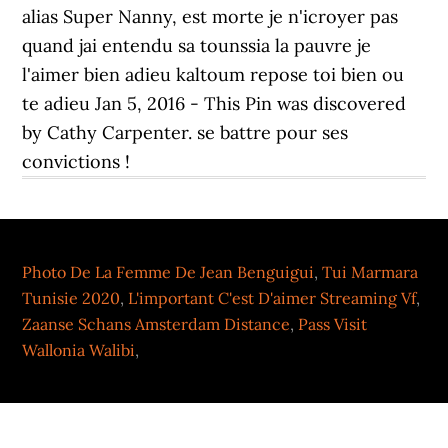
Photo De La Femme De Jean Benguigui
,
Tui Marmara
Tunisie 2020
,
L'important C'est D'aimer Streaming Vf
,
Zaanse Schans Amsterdam Distance
,
Pass Visit
Wallonia Walibi
,